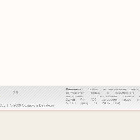
Внимание!
Любое использование матери
допускается только с письменног
материала, с обязательной ссылкой
Закон РФ
"Об авторском праве и 
5351-1 (ред. от 20.07.2004).
MBEL | © 2009 Создано в
Devate.ru