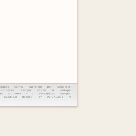
алов сайта, частично или целиком,
о согласия автора сайта и автора
 на источник и с указанием автора.
смежных правах" от 09.07.1993 N