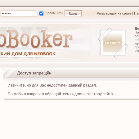
Запомнить
Регистрация на сайте
|
На
До
На
по
со
не
п
чт
Доступ запрещён
Извините, но для Вас недоступен данный раздел.
По любым вопросам обращайтесь к администратору сайта.