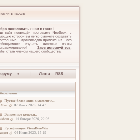
помнить пароль
бро пожаловать к нам в гости!
ш сайт посвящён программе NeoBook, с
мощью которой вы легко сможете создавать
бственные мультимедиа-приложения без
обходимости изучать сложные языки
рограммирования!
Зарегистрируйтесь
,
обы стать членом нашего сообщества.
оруму ♦
Лента RSS
бновления
Пустое белое окно в момент с...
Zbor
07 Июня 2026, 14:47
Вопрос про консоль.
ishem
14 Января 2026, 22:06
Русификация VisualNeoWin
адим
04 Июня 2023, 15:19