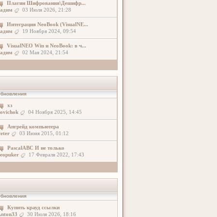
Плагин Шифрования\Дешифр...
адим
03 Июля 2026, 21:28
Интеграция NeoBook (VisualNE...
адим
19 Ноября 2024, 09:54
VisualNEO Win и NeoBook: в ч...
адим
02 Мая 2024, 21:54
бновления
хз
ovichok
04 Ноября 2025, 14:45
Апгрейд компьютера
eter
03 Июня 2015, 01:12
PascalABC И не только
eopuker
17 Февраля 2022, 17:43
бновления
Купить крауд ссылки
nton33
30 Июля 2026, 18:16