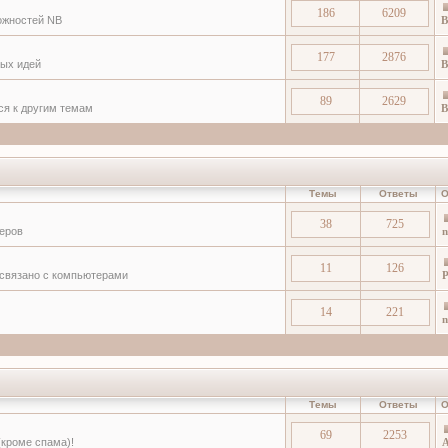
186
6209
ожностей NB
В
177
2876
вых идей
В
89
2629
тся к другим темам
В
Темы
Ответы
О
38
725
еров
n
11
126
о связано с компьютерами
P
14
221
n
Темы
Ответы
О
69
2253
(кроме спама)!
A