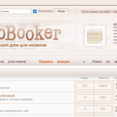
Запомнить
Регистрация на сайте
|
На
До
На
по
со
не
п
чт
сок участников
Правила форума
♦ Поиск по ф
Темы
Ответы
О
973
19879
 прочее
A
в Neobook
74
1281
кциям и готовые примеры
m
6
261
ных материалов к ней
В