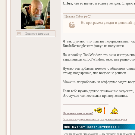
Crbrs
, что то ничего в голову не идет. Старею
Цитата
Crbrs
(
)
Но программа уходит в фоновый пр
Эксперт форума
Я так думаю, что плагин перерисовывает ок
RunInRectangle этот фокус не получится.
Да и вообще ToolWindow это окно инструмента
выполняешь ksToolWindow, окно все равно ото
Думаю эта прблема именно с нбшными окнами.
этому, подозреваю, что вопрос не решаем.
Можешь попробовать на оффоруме задать вопро
Если тебе нужно другое приложение запускать
Это лучше чем костыль в прямоугольнике.
Не хочешь читать хелп?
Если хелп и форум не помогли, тогда все ответы здесь
Если вы думаете, что сможете — вы сможете, если думаете, 