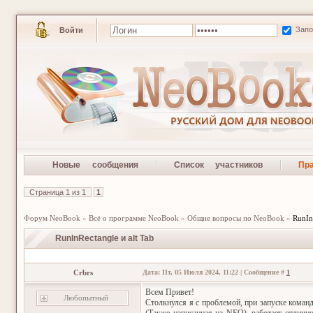
Зап
Войти
Новые сообщения
Список участников
Пр
Страница
1
из
1
1
Форум NeoBook
»
Всё о программе NeoBook
»
Общие вопросы по NeoBook
»
RunIn
RunInRectangle и alt Tab
Crbrs
Дата: Пт, 05 Июля 2024, 11:22 | Сообщение #
1
Всем Привет!
Любопытный
Столкнулся я с проблемой, при запуске коман