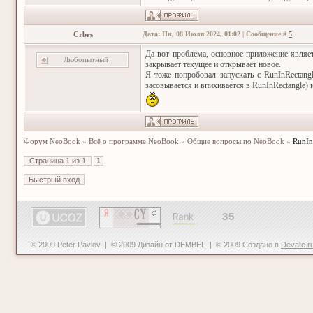
Crbrs
Дата: Пн, 08 Июля 2024, 01:02 | Сообщение #
5
Да вот проблема, основное приложение являе
Любопытный
закрывает текущее и открывает новое.
Я тоже попробовал запускать с RunInRectang
засовывается и впихивается в RunInRectangle) 
Форум NeoBook
»
Всё о программе NeoBook
»
Общие вопросы по NeoBook
»
RunIn
Страница
1
из
1
1
© 2009 Peter Pavlov | © 2009 Дизайн от DEMBEL | © 2009 Создано в
Devate.r