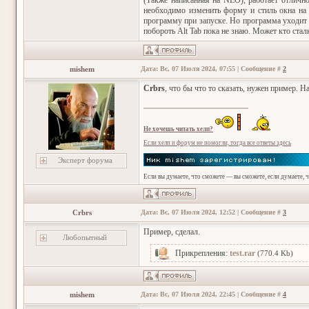
(Также написанная на NEO), работает отлично
необходимо изменить форму и стиль окна 
программу при запуске. Но программа уходит 
побороть Alt Tab пока не знаю. Может кто стал
mishem
Дата: Вс, 07 Июля 2024, 07:55 | Сообщение #
2
Crbrs
, что бы что то сказать, нужен пример. 
Не хочешь читать хелп?
Если хелп и форум не помогли, тогда все ответы здесь
Эксперт форума
Если вы думаете, что сможете — вы сможете, если думаете, 
Crbrs
Дата: Вс, 07 Июля 2024, 12:52 | Сообщение #
3
Пример, сделал.
Любопытный
Прикрепления:
test.rar
(770.4 Kb)
mishem
Дата: Вс, 07 Июля 2024, 22:45 | Сообщение #
4