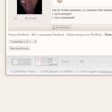
там не только ковычки, со слешами тоже внима
/
- путь интернет
\
- путь локальный
Необукер
Форум NeoBook
»
Всё о программе NeoBook
»
Общие вопросы по NeoBook
»
Neobo
Страница
1
из
1
1
© 2009 Peter Pavlov | © 2009 Дизайн от DEMBEL | © 2009 Создано в
Devate.r