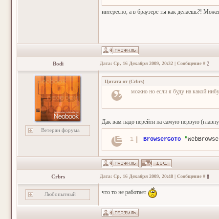
интересно, а в браузере ты как делаешь?! Можеш
Bodi
Дата: Ср, 16 Декабря 2009, 20:32 | Сообщение #
7
Цитата от
(
Crbrs
)
можно но если я буду на какой ниб
Дак вам надо перейти на самую первую (главн
Ветеран форума
1
BrowserGoTo
"
WebBrowse
Crbrs
Дата: Ср, 16 Декабря 2009, 20:48 | Сообщение #
8
что то не работает
Любопытный