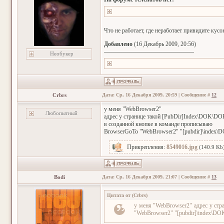
Что не работает, где неработает привидите кусок
Добавлено
(16 Декабрь 2009, 20:56)
---------------------------------------------
Необукер
Crbrs
Дата: Ср, 16 Декабря 2009, 20:59 | Сообщение #
12
у меня "WebBrowser2"
Любопытный
адрес у странице такой [PubDir]Index\DOK\DO
в созданной кнопке в команде прописываю
BrowserGoTo "WebBrowser2" "[pubdir]\index
Прикрепления:
8549016.jpg
(140.9 Kb
Bodi
Дата: Ср, 16 Декабря 2009, 21:07 | Сообщение #
13
Цитата от
(
Crbrs
)
у меня "WebBrowser2" адрес у ст
"WebBrowser2" "[pubdir]\index\D