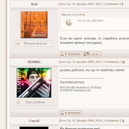
Bodi
Дата: Ср, 16 Декабря 2009, 20:51 | Сообщение #
9
Цитата от
(
Crbrs
)
что то не работает
Если вы ждете помощи, то старайтесь излагат
покажите пример (исходник).
Ветеран форума
DEMBEL
Дата: Ср, 16 Декабря 2009, 20:51 | Сообщение #
10
должно работать, вы где-то ошиблись значит
Как задавать вопросы
Win7x64 SP1 Neobook v5.70 (Trial)
WinXP SP3 Neobook v5.62
Наш дизайнер
Сергей
Дата: Ср, 16 Декабря 2009, 20:56 | Сообщение #
11
На форуме телепатов нет!