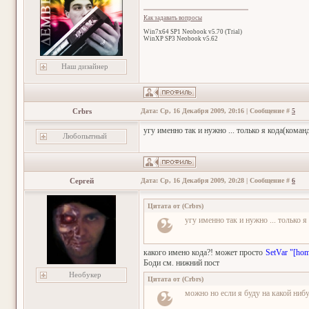
Как задавать вопросы
Win7x64 SP1 Neobook v5.70 (Trial)
WinXP SP3 Neobook v5.62
Наш дизайнер
Crbrs
Дата: Ср, 16 Декабря 2009, 20:16 | Сообщение #
5
угу именно так и нужно ... только я кода(коман
Любопытный
Сергей
Дата: Ср, 16 Декабря 2009, 20:28 | Сообщение #
6
Цитата от
(
Crbrs
)
угу именно так и нужно ... только 
какого имено кода?! может просто
SetVar "[hom
Боди см. нижний пост
Необукер
Цитата от
(
Crbrs
)
можно но если я буду на какой ниб