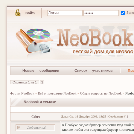
Зап
Войти
Новые сообщения
Список участников
Пр
Страница
1
из
1
1
Форум NeoBook
»
Всё о программе NeoBook
»
Общие вопросы по NeoBook
»
Neobo
Neobook и ссылки
Crbrs
Дата: Ср, 16 Декабря 2009, 19:25 | Сообщение #
1
в Необуке создал браузер поместил туда свой 
Любопытный
кнопке чтобы она возращала браузер к изначал