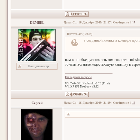
DEMBEL
Дата: Ср, 16 Декабря 2009, 21:17 | Сообщение #
17
Цитата от
(
Crbrs
)
в созданной кнопке в команде пр
вам в ошибке русским языком говорят - missing
то есть, вставьте недостающую кавычку в стро
Наш дизайнер
Как задавать вопросы
Win7x64 SP1 Neobook v5.70 (Trial)
WinXP SP3 Neobook v5.62
Сергей
Дата: Ср, 16 Декабря 2009, 21:19 | Сообщение #
18