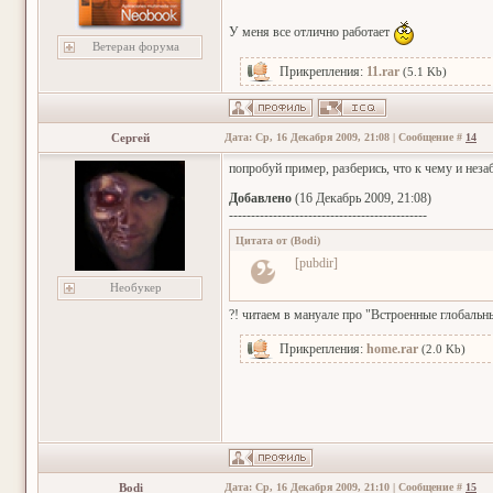
У меня все отлично работает
Ветеран форума
Прикрепления:
11.rar
(5.1 Kb)
Сергей
Дата: Ср, 16 Декабря 2009, 21:08 | Сообщение #
14
попробуй пример, разберись, что к чему и неза
Добавлено
(16 Декабрь 2009, 21:08)
---------------------------------------------
Цитата от
(
Bodi
)
[pubdir]
Необукер
?! читаем в мануале про "Встроенные глобаль
Прикрепления:
home.rar
(2.0 Kb)
Bodi
Дата: Ср, 16 Декабря 2009, 21:10 | Сообщение #
15