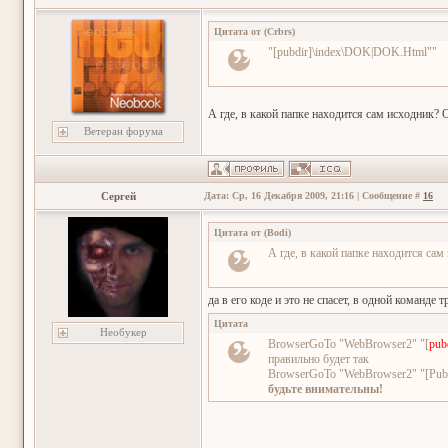
Цитата от
(
Crbrs
)
"[pubdir]\index\DOK|DOK.Html""
А где, в какой папке находится сам исходник? 
Ветеран форума
Сергей
Дата: Ср, 16 Декабря 2009, 21:16 | Сообщение #
16
Цитата от
(
Bodi
)
А где, в какой папке находится са
да в его коде и это не спасет, в одной команде 
Цитата
Необукер
BrowserGoTo "WebBrowser2" "[
pub
правильно будет так
BrowserGoTo "WebBrowser2" "[Pu
будьте внимательны!