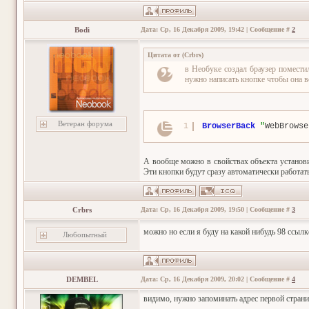
Bodi
Дата: Ср, 16 Декабря 2009, 19:42 | Сообщение #
2
Цитата от
(
Crbrs
)
в Необуке создал браузер помести
нужно написать кнопке чтобы она в
Ветеран форума
1
BrowserBack
"
WebBrowse
А вообще можно в свойствах объекта установит
Эти кнопки будут сразу автоматически работать
Crbrs
Дата: Ср, 16 Декабря 2009, 19:50 | Сообщение #
3
можно но если я буду на какой нибудь 98 ссыл
Любопытный
DEMBEL
Дата: Ср, 16 Декабря 2009, 20:02 | Сообщение #
4
видимо, нужно запоминать адрес первой страни