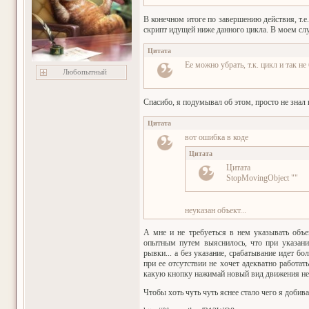
В конечном итоге по завершению действия, т.е
скрипт идущей ниже данного цикла. В моем слу
Цитата
Ее можно убрать, т.к. цикл и так не
Любопытный
Спасибо, я подумывал об этом, просто не знал 
Цитата
вот ошибка в коде
Цитата
Цитата
StopMovingObject ""
неуказан объект...
А мне и не требуеться в нем указывать объе
опытным путем выяснилось, что при указании
рывки... а без указание, срабатывание идет 
при ее отсутствии не хочет адекватно работат
какую кнопку нажимай новый вид движения не 
Чтобы хоть чуть чуть яснее стало чего я доби