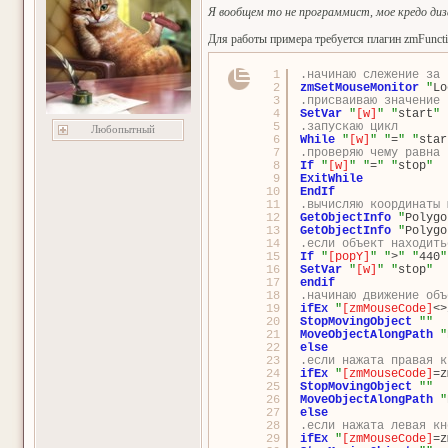
Я вообщем то не программист, мое кредо диз
Для работы примера требуется плагин zmFunct
1
.начинаю слежение за 
2
zmSetMouseMonitor
"
Lo
3
.присваиваю значение 
4
SetVar
"
[w]
"
"
start
"
5
.запускаю цикл
Любопытный
6
While
"
[w]
"
"
=
"
"
star
7
.проверяю чему равна 
8
If
"
[w]
"
"
=
"
"
stop
"
9
ExitWhile
10
EndIf
11
.вычисляю координаты 
12
GetObjectInfo
"
Polygo
13
GetObjectInfo
"
Polygo
14
.если объект находить
15
If
"
[popY]
"
"
>
"
"
440
"
16
SetVar
"
[w]
"
"
stop
"
17
endif
18
.начинаю движение объ
19
ifEx
"
[zmMouseCode]
<>
20
StopMovingObject
"
"
21
MoveObjectAlongPath
"
22
else
23
.если нажата правая к
24
ifEx
"
[zmMouseCode]
=z
25
StopMovingObject
"
"
26
MoveObjectAlongPath
"
27
else
28
.если нажата левая кн
29
ifEx
"
[zmMouseCode]
=z