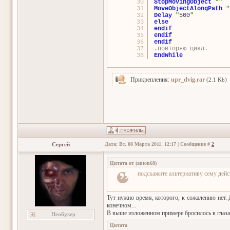
30
StopMovingObject
"
"
31
MoveObjectAlongPath
"
32
Delay
"
500
"
33
else
34
endif
35
endif
36
endif
37
.повторяю цикл.
38
EndWhile
Прикрепления:
upr_dvig.rar
(2.1 Kb)
Сергей
Дата: Вт, 08 Марта 2011, 12:17 | Сообщение #
2
Цитата от
(
anton68
)
подскажите альтернативу сему дей
Тут нужно время, которого, к сожалению нет. 
конечном...
В выше изложенном примере бросилось в глаз
Необукер
Цитата