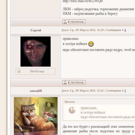
http://files.mail.ru/B12WQ8
ЛКМ - заброс,подсечка, торможение движения
ПКМ - подтягивание рыбы к берегу
Сергей
Дата: Ср, 09 Марта 2011, 11:29 | Сообщение #
4
прикольно.
я осетра поймал
надо обязательно поставить рядо ведро, чтоб 
Необукер
anton68
Дата: Ср, 09 Марта 2011, 11:42 | Сообщение #
5
Цитата
прикольно.
я осетра поймал
надо обязательно поставить рядо в
Да это все будит с реализацией этих элементо
движение рыбы после подсечки по пруду к