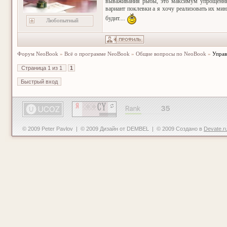
вываживания рыбы, это максимум упрощенный
вариант поклевки а я хочу реализовать их мин
будит....
Любопытный
Форум NeoBook
»
Всё о программе NeoBook
»
Общие вопросы по NeoBook
»
Управ
Страница
1
из
1
1
© 2009 Peter Pavlov | © 2009 Дизайн от DEMBEL | © 2009 Создано в
Devate.r