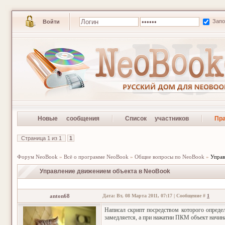
Зап
Войти
Новые сообщения
Список участников
Пр
Страница
1
из
1
1
Форум NeoBook
»
Всё о программе NeoBook
»
Общие вопросы по NeoBook
»
Управ
Управление движением объекта в NeoBook
anton68
Дата: Вт, 08 Марта 2011, 07:17 | Сообщение #
1
Написал скрипт посредством которого опреде
замедляется, а при нажатии ПКМ объект начина