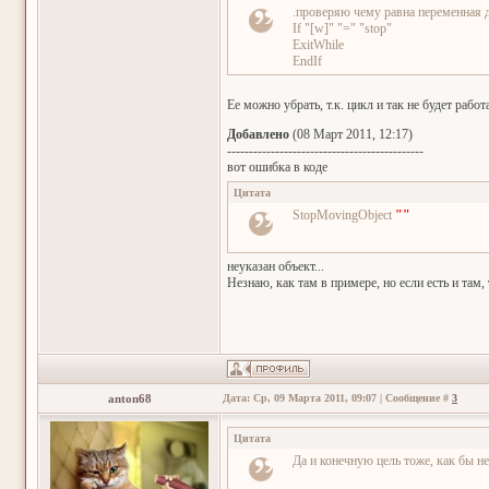
.проверяю чему равна переменная 
If "[w]" "=" "stop"
ExitWhile
EndIf
Ее можно убрать, т.к. цикл и так не будет рабо
Добавлено
(08 Март 2011, 12:17)
---------------------------------------------
вот ошибка в коде
Цитата
StopMovingObject
""
неуказан объект...
Незнаю, как там в примере, но если есть и там,
anton68
Дата: Ср, 09 Марта 2011, 09:07 | Сообщение #
3
Цитата
Да и конечную цель тоже, как бы не