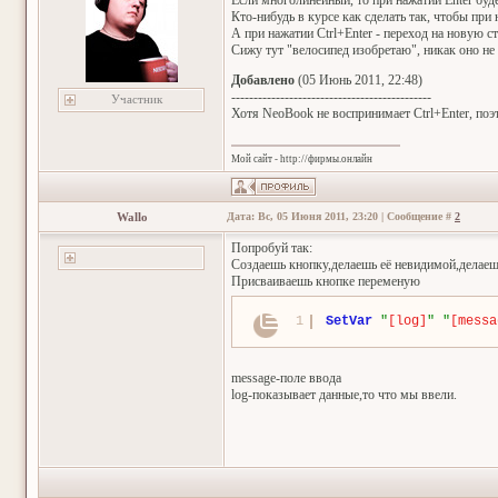
Если многолинейный, то при нажатии Enter буд
Кто-нибудь в курсе как сделать так, чтобы при 
А при нажатии Ctrl+Enter - переход на новую с
Сижу тут "велосипед изобретаю", никак оно не х
Добавлено
(05 Июнь 2011, 22:48)
---------------------------------------------
Участник
Хотя NeoBook не воспринимает Ctrl+Enter, поэ
Мой сайт - http://фирмы.онлайн
Wallo
Дата: Вс, 05 Июня 2011, 23:20 | Сообщение #
2
Попробуй так:
Создаешь кнопку,делаешь её невидимой,делаеш
Присваиваешь кнопке переменую
1
SetVar
"
[log]
"
"
[messa
message-поле ввода
log-показывает данные,то что мы ввели.