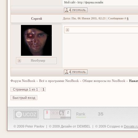
Мой сайт - http://фирмы.онлайн
Сергей
Дата: Пн, 06 Июня 2011, 02:21 | Сообщение #
6
Необукер
Форум NeoBook
»
Всё о программе NeoBook
»
Общие вопросы по NeoBook
»
Нажат
Страница
1
из
1
1
© 2009 Peter Pavlov | © 2009 Дизайн от DEMBEL | © 2009 Создано в
Devate.r