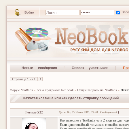
Зап
Войти
Новые сообщения
Список участников
Пр
Страница
1
из
1
1
Форум NeoBook
»
Всё о программе NeoBook
»
Общие вопросы по NeoBook
»
Нажат
Нажатая клавиша или как сделать отправку сообщений.
Format-X22
Дата: Вс, 05 Июня 2011, 22:48 | Сообщение #
1
Как известно у TextEntry есть 2 вида ввода - 
Если однолинейный, то можно спокойно назнач