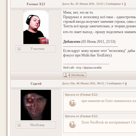
Format-X22
Дата: Вс, 05 Июня 2011, 23:53 | Сообщение #
3
Ммм, нет, это не то.
Придумал я велосипед всё-таки - однострочны
строкой ввода получает значение строки, сама ст
Тоесть всё вроде замечательно, в теории думаю
кто-то знает выход - прошу поделиться знание
Добавлено
(05 Июнь 2011, 23:53)
---------------------------------------------
Участник
Если вдруг кому нужен этот "велосипед" дабы 
фокусе при Multi-line TextEntry).
Мой сайт - http://фирмы.онлайн
Сергей
Дата: Пн, 06 Июня 2011, 00:52 | Сообщение #
4
Цитата от
(
Format-X22
)
при нажатии на Enter нажималась к
Цитата от
(
Format-X22
)
Хотя NeoBook не воспринимает Ctrl
Необукер