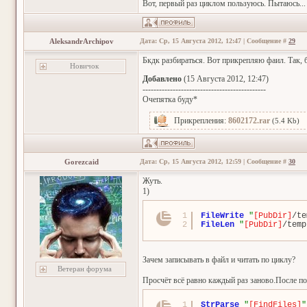
Вот, первый раз циклом пользуюсь. Пытаюсь...
AleksandrArchipov
Дата: Ср, 15 Августа 2012, 12:47 | Сообщение #
29
Бкдк разбираться. Вот прикрепляю фаил. Так, б
Новичок
Добавлено
(15 Августа 2012, 12:47)
---------------------------------------------
Очепятка буду*
Прикрепления:
8602172.rar
(5.4 Kb)
Gorezcaid
Дата: Ср, 15 Августа 2012, 12:59 | Сообщение #
30
Жуть.
1)
1
FileWrite
"
[PubDir]
/te
2
FileLen
"
[PubDir]
/temp
Зачем записывать в файл и читать по циклу?
Ветеран форума
Просчёт всё равно каждый раз заново.После п
1
StrParse
"
[FindFiles]
"