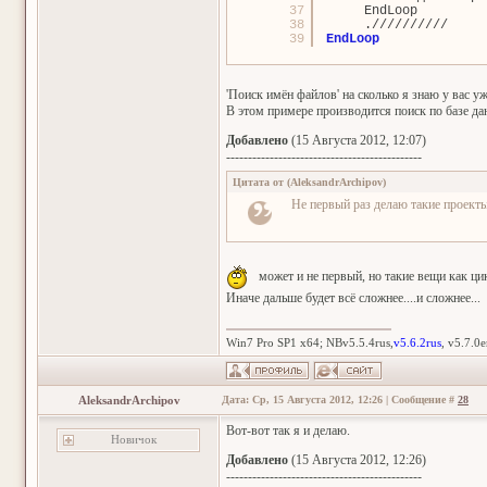
37
EndLoop
38
.//////////
39
EndLoop
'Поиск имён файлов' на сколько я знаю у вас уж
В этом примере производится поиск по базе да
Добавлено
(15 Августа 2012, 12:07)
---------------------------------------------
Цитата от
(
AleksandrArchipov
)
Не первый раз делаю такие проекты
может и не первый, но такие вещи как ци
Иначе дальше будет всё сложнее....и сложнее...
Win7 Pro SP1 x64; NBv5.5.4rus,
v5.6.2rus
, v5.7.0
AleksandrArchipov
Дата: Ср, 15 Августа 2012, 12:26 | Сообщение #
28
Вот-вот так я и делаю.
Новичок
Добавлено
(15 Августа 2012, 12:26)
---------------------------------------------