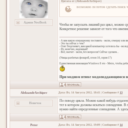
Цитата от
(
AleksandrArchipov
)
возможно ли потом сделать поиск ч
Админ NeoBook
Чтобы не запускать лишний раз цикл, можно ср
Конкретное решение зависит от того что именно
- А вам какую операционку поставить - экспи, семерку или в
- Это ты сейчас о чем?
- Олег Георгиевич, вам какой компьютер хотелось бы - мол
- Ну, конечно, надежный!
- Вот, значит - экспи, без вопросов! Сейчас сделаем...
(Улицы разбитых фонарей, сезон 10, серия 17)
Единственная инновация Windows 8 это - Metro, чтобы деб
При модном втюхе модоподдающимся на
AleksandrArchipov
Дата: Вт, 14 Августа 2012, 18:41 | Сообщение #
13
По поводу цикла. Можно какой нибудь отдаленн
Новичок
тхт в котором должны искаться совпадения. В п
нужно найти определенные совпадения. А здесь 
Peter
Дата: Вт, 14 Августа 2012, 19:09 | Сообщение #
14