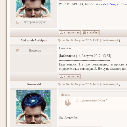
Win7 Pro SP1 x64; NBv5.5.4rus,
v5.6.2rus
, v5.7.0
Ветеран форума
AleksandrArchipov
Дата: Вт, 14 Августа 2012, 13:35 | Сообщение #
7
Спасибо.
Новичок
Добавлено
(14 Августа 2012, 13:35)
---------------------------------------------
Еще вопрос. Не про реализацию, а просто 
определенных совпадений. Не суть, главное-по
Gorezcaid
Дата: Вт, 14 Августа 2012, 14:12 | Сообщение #
8
Цитата
Это возможно будет?
Да, SearchStr