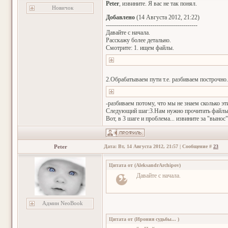
Peter
, извините. Я вас не так понял.
Новичок
Добавлено
(14 Августа 2012, 21:22)
---------------------------------------------
Давайте с начала.
Расскажу более детально.
Смотрите: 1. ищем файлы.
2.Обрабатываем пути т.е. разбиваем построчно.
-разбиваем потому, что мы не знаем сколько эт
Следующий шаг:3.Нам нужно прочитать файлы,
Вот, в 3 шаге и проблема... извините за "вынос"
Peter
Дата: Вт, 14 Августа 2012, 21:57 | Сообщение #
23
Цитата от
(
AleksandrArchipov
)
Давайте с начала.
Админ NeoBook
Цитата от
(
Ирония судьбы...
)