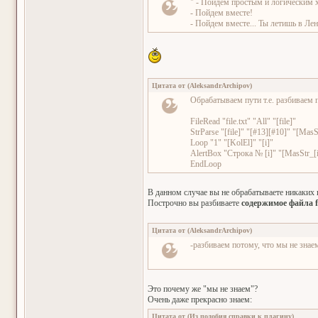
" - Пойдем простым и логическим 
- Пойдем вместе!
- Пойдем вместе... Ты летишь в Лен
Цитата от
(
AleksandrArchipov
)
Обрабатываем пути т.е. разбиваем 
FileRead "file.txt" "All" "[file]"
StrParse "[file]" "[#13][#10]" "[MasS
Loop "1" "[KolEl]" "[i]"
AlertBox "Строка № [i]" "[MasStr_[i
EndLoop
В данном случае вы не обрабатываете никаких
Построчно вы разбиваете
содержимое файла fi
Цитата от
(
AleksandrArchipov
)
-разбиваем потому, что мы не знае
Это почему же "мы не знаем"?
Очень даже прекрасно знаем:
Цитата от
(
Из подобия справки к плагину
)