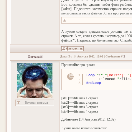
Далее результат т.е. переменную нужно разбить
Вот, хотелось бы сделать чтобы фаил разбивал
[kolstr]. Подсчитать колтчество строчек полу
пользователя таких файлов 30, а в программе 
А нужно создать динамическое условие т.е. с
строчек. А то, если я сделаю, например до 100
файлов?". Надеюсь, так более понятно. Спасибо
Gorezcaid
Дата: Вт, 14 Августа 2012, 12:02 | Сообщение #
2
Прочитайте про циклы.
1
Loop
"
1
"
"
[kolstr]
"
"
[
2
FileRead 
"
/file.
3
EndLoop
[str1]==/file.mas 1 строка
[str2]==/file.mas 2 строка
Ветеран форума
[str3]==/file.mas 3 строка
[str4]==/file.mas 4 строка
Добавлено
(14 Августа 2012, 12:02)
---------------------------------------------
Лучше всего использовать так: