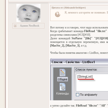
Цитата от
(
AleksandrArchipov
)
Я, немного алгоритм не понимаю. В
Админ NeoBook
Вот потому я и говорю, чтот надо использовать
Когда срабатывает команда
FileRead "file.txt"
разделены символами [#13][#10].
Далее командой
StrParse "[file]" "[#13][#
помещается в отдельную переменную, имя к
[MasStr_2], [MasStr_3]
, и т.д.
Чтобы была понятна аналогия с ListBox, помест
а затем сделайте так:
FileRead "file.txt" "All" 