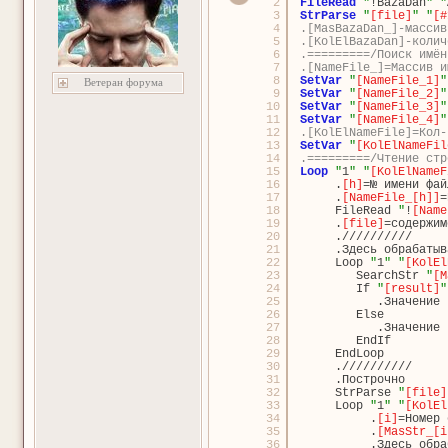
2
FileRead
"
!BazaDan
"
"
3
StrParse
"
[file]
"
"
[#
4
.[MasBazaDan_]-массив
5
.[KolElBazaDan]-колич
6
.=========/Поиск имён
7
.[NameFile_]=Массив и
8
SetVar
"
[NameFile_1]
"
Ветеран форума
9
SetVar
"
[NameFile_2]
"
10
SetVar
"
[NameFile_3]
"
11
SetVar
"
[NameFile_4]
"
12
.[KolElNameFile]=Кол-
13
SetVar
"
[KolElNameFil
14
.=========/Чтение стр
15
Loop
"
1
"
"
[KolElNameF
16
.
[h]
=№ имени фай
17
.
[NameFile_[h]]
=
18
FileRead 
"
!
[Name
19
.
[file]
=содержим
20
.//////////
21
.Здесь обрабатыв
22
Loop 
"
1
"
"
[KolEl
23
SearchStr 
"
[M
24
If 
"
[result]
"
25
.Значение 
26
Else
27
.Значение 
28
EndIf
29
EndLoop
30
.//////////
31
.Построчно
32
StrParse 
"
[file]
33
Loop 
"
1
"
"
[KolEl
34
.
[i]
=Номер 
35
.
[MasStr_[i
36
.Здесь обра