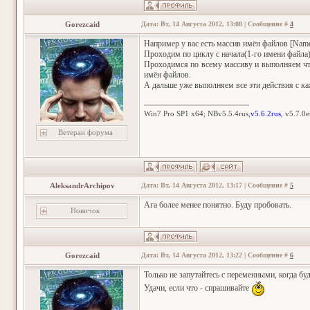
Gorezcaid
Дата: Вт, 14 Августа 2012, 13:08 | Сообщение #
4
Например у вас есть массив имён файлов [Name
Проходим по циклу с начала(1-го имени файла)
Проходимся по всему массиву и выполняем чтен
имён файлов.
А дальше уже выполняем все эти действия с ка
Win7 Pro SP1 x64; NBv5.5.4rus,
v5.6.2rus
, v5.7.0
Ветеран форума
AleksandrArchipov
Дата: Вт, 14 Августа 2012, 13:17 | Сообщение #
5
Ага более менее понятно. Буду пробовать.
Новичок
Gorezcaid
Дата: Вт, 14 Августа 2012, 13:22 | Сообщение #
6
Только не запутайтесь с переменными, когда буд
Удачи, если что - спрашивайте