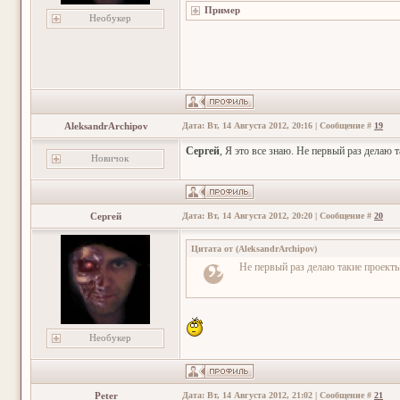
Необукер
AleksandrArchipov
Дата: Вт, 14 Августа 2012, 20:16 | Сообщение #
19
Сергей
, Я это все знаю. Не первый раз делаю 
Новичок
Сергей
Дата: Вт, 14 Августа 2012, 20:20 | Сообщение #
20
Цитата от
(
AleksandrArchipov
)
Не первый раз делаю такие проекты
Необукер
Peter
Дата: Вт, 14 Августа 2012, 21:02 | Сообщение #
21