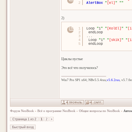
2
AlertBox
"
[el]
"
"
"
2)
1
Loop 
"
1
"
"
[KolEl]
"
"
[i
2
endLoop
3
...
4
Loop 
"
1
"
"
[skik]
"
"
[i
5
endLoop
Циклы пустые
Это всё что получилось?
Win7 Pro SP1 x64; NBv5.5.4rus,
v5.6.2rus
, v5.7.0
Форум NeoBook
»
Всё о программе NeoBook
»
Общие вопросы по NeoBook
»
Автом
Страница
1
из
2
1
2
»