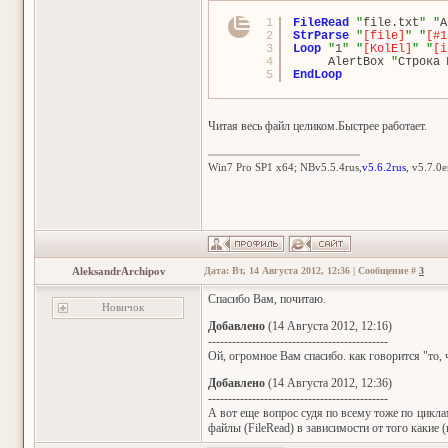
1
FileRead
"
file.txt
"
"
A
2
StrParse
"
[file]
"
"
[#1
3
Loop
"
1
"
"
[KolEl]
"
"
[i
4
AlertBox 
"
Строка 
5
EndLoop
Читая весь файл целиком.Быстрее работает.
Win7 Pro SP1 x64; NBv5.5.4rus,
v5.6.2rus
, v5.7.0
AleksandrArchipov
Дата: Вт, 14 Августа 2012, 12:36 | Сообщение #
3
Спасибо Вам, почитаю.
Новичок
Добавлено
(14 Августа 2012, 12:16)
---------------------------------------------
Ой, огромное Вам спасибо. как говорится "то, 
Добавлено
(14 Августа 2012, 12:36)
---------------------------------------------
А вот еще вопрос судя по всему тоже по цикл
файлы (FileRead) в зависимости от того какие