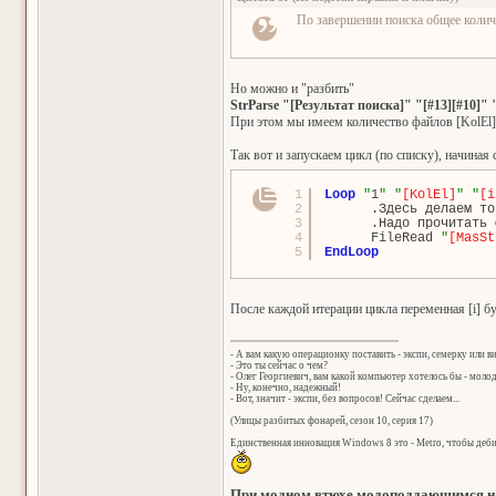
По завершении поиска общее коли
Но можно и "разбить"
StrParse "[Результат поиска]" "[#13][#10]" 
При этом мы имеем количество файлов [KolEl], а
Так вот и запускаем цикл (по списку), начиная 
1
Loop
"
1
"
"
[KolEl]
"
"
[i
2
.Здесь делаем то
3
.Надо прочитать 
4
FileRead 
"
[MasSt
5
EndLoop
После каждой итерации цикла переменная [i] б
- А вам какую операционку поставить - экспи, семерку или в
- Это ты сейчас о чем?
- Олег Георгиевич, вам какой компьютер хотелось бы - мол
- Ну, конечно, надежный!
- Вот, значит - экспи, без вопросов! Сейчас сделаем...
(Улицы разбитых фонарей, сезон 10, серия 17)
Единственная инновация Windows 8 это - Metro, чтобы деб
При модном втюхе модоподдающимся на