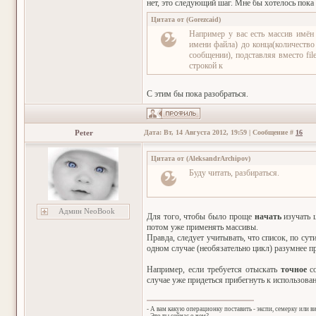
нет, это следующий шаг. Мне бы хотелось пока
Цитата от
(
Gorezcaid
)
Например у вас есть массив имён
имени файла) до конца(количеств
сообщении), подставляя вместо fi
строкой к
С этим бы пока разобраться.
Peter
Дата: Вт, 14 Августа 2012, 19:59 | Сообщение #
16
Цитата от
(
AleksandrArchipov
)
Буду читать, разбираться.
Админ NeoBook
Для того, чтобы было проще
начать
изучать ц
потом уже применять массивы.
Правда, следует учитывать, что список, по сут
одном случае (необязательно цикл) разумнее пр
Например, если требуется отыскать
точное
со
случае уже придеться прибегнуть к использова
- А вам какую операционку поставить - экспи, семерку или в