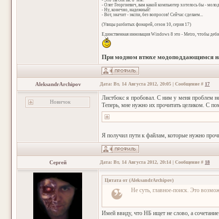
- Это ты сейчас о чем?
- Олег Георгиевич, вам какой компьютер хотелось бы - мол
- Ну, конечно, надежный!
- Вот, значит - экспи, без вопросов! Сейчас сделаем...
(Улицы разбитых фонарей, сезон 10, серия 17)
Единственная инновация Windows 8 это - Metro, чтобы деб
При модном втюхе модоподдающимся на
AleksandrArchipov
Дата: Вт, 14 Августа 2012, 20:05 | Сообщение #
17
Листбокс я пробовал. С ним у меня проблем нет
Новичок
Теперь, мне нужно их прочитать целиком. С п
Я получил пути к файлам, которые нужно прочит
Сергей
Дата: Вт, 14 Августа 2012, 20:14 | Сообщение #
18
Цитата от
(
AleksandrArchipov
)
Не суть, главное-поиск. Это возмо
Имей ввиду, что НБ ищет не слово, а сочетани