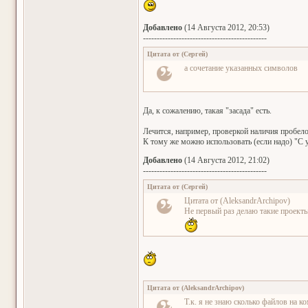
Добавлено
(14 Августа 2012, 20:53)
---------------------------------------------
Цитата от
(
Сергей
)
а сочетание указанных символов
Да, к сожалению, такая "засада" есть.
Лечится, например, проверкой наличия пробело
К тому же можно использовать (если надо) "С 
Добавлено
(14 Августа 2012, 21:02)
---------------------------------------------
Цитата от
(
Сергей
)
Цитата от (AleksandrArchipov)
Не первый раз делаю такие проекты
Цитата от
(
AleksandrArchipov
)
Т.к. я не знаю сколько файлов на к