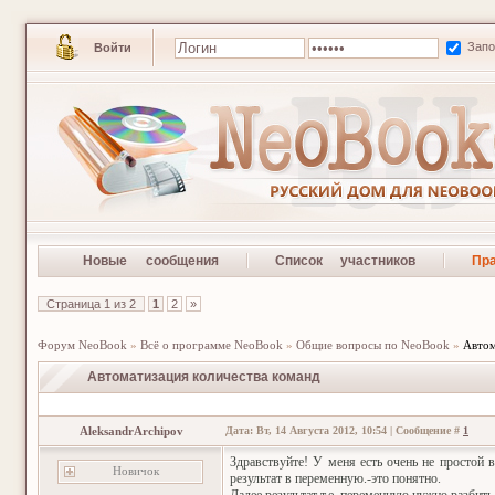
Зап
Войти
Новые сообщения
Список участников
Пр
Страница
1
из
2
1
2
»
Форум NeoBook
»
Всё о программе NeoBook
»
Общие вопросы по NeoBook
»
Автом
Автоматизация количества команд
AleksandrArchipov
Дата: Вт, 14 Августа 2012, 10:54 | Сообщение #
1
Здравствуйте! У меня есть очень не простой 
Новичок
результат в переменную.-это понятно.