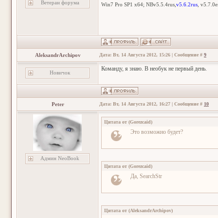
Ветеран форума
Win7 Pro SP1 x64; NBv5.5.4rus,
v5.6.2rus
, v5.7.0
AleksandrArchipov
Дата: Вт, 14 Августа 2012, 15:26 | Сообщение #
9
Команду, я знаю. В необук не первый день.
Новичок
Peter
Дата: Вт, 14 Августа 2012, 16:27 | Сообщение #
10
Цитата от
(
Gorezcaid
)
Это возможно будет?
Админ NeoBook
Цитата от
(
Gorezcaid
)
Да, SearchStr
Цитата от
(
AleksandrArchipov
)