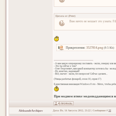
Цитата от
(
Peter
)
Вам ничто не мешает это узнать: Fil
Прикрепления:
3527814.png
(9.5 Kb)
- А вам какую операционку поставить - экспи, семерку или в
- Это ты сейчас о чем?
- Олег Георгиевич, вам какой компьютер хотелось бы - мол
- Ну, конечно, надежный!
- Вот, значит - экспи, без вопросов! Сейчас сделаем...
(Улицы разбитых фонарей, сезон 10, серия 17)
Единственная инновация Windows 8 это - Metro, чтобы деб
При модном втюхе модоподдающимся на
AleksandrArchipov
Дата: Вт, 14 Августа 2012, 21:22 | Сообщение #
22