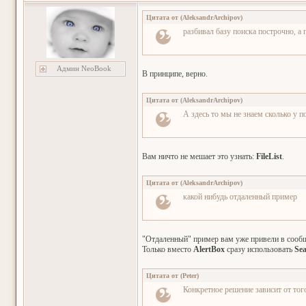
Цитата от
(
AleksandrArchipov
)
разбивал базу поиска построчно, а
Админ NeoBook
В принципе, верно.
Цитата от
(
AleksandrArchipov
)
А здесь то мы не знаем сколько у п
Вам ничто не мешает это узнать:
FileList
.
Цитата от
(
AleksandrArchipov
)
какой нибудь отдаленный пример
"Отдаленный" пример вам уже привели в сообщ
Только вместо
AlertBox
сразу использовать
Sea
Цитата от
(
Peter
)
Конкретное решение зависит от тог