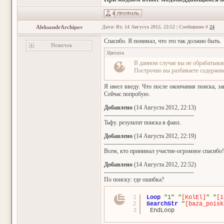
AleksandrArchipov
Дата: Вт, 14 Августа 2012, 22:52 | Сообщение #
24
Спасибо. Я понимал, что это так должно быть.
Новичок
Цитата
В данном случае вы не обрабатыва
Построчно вы разбиваете содержимое
Я имел введу. Что после окончания поиска, з
Сейчас попробую.
Добавлено
(14 Августа 2012, 22:13)
---------------------------------------------
Тьфу. результат поиска в фаил.
Добавлено
(14 Августа 2012, 22:19)
---------------------------------------------
Всем, кто принимал участие-огромное спасибо!
Добавлено
(14 Августа 2012, 22:52)
---------------------------------------------
По поиску: где ошибка?
1
Loop
"
1
"
"
[KolEl]
"
"
[i
2
SearchStr
"
[baza_poisk
3
EndLoop