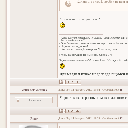
Команду, я знаю.В необук не первы
А в чем же тогда проблема?
- А вам какую операционку поставить - экспи, семерку или в
- Это ты сейчас о чем?
- Олег Георгиевич, вам какой компьютер хотелось бы - мол
- Ну, конечно, надежный!
- Вот, значит - экспи, без вопросов! Сейчас сделаем...
(Улицы разбитых фонарей, сезон 10, серия 17)
Единственная инновация Windows 8 это - Metro, чтобы деб
При модном втюхе модоподдающимся на
AleksandrArchipov
Дата: Вт, 14 Августа 2012, 17:54 | Сообщение #
11
Я просто хотел спросить-возможно ли потом сд
Новичок
Peter
Дата: Вт, 14 Августа 2012, 18:20 | Сообщение #
12