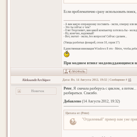
Если проблематично сразу использовать поиск,
- А вам какую операционку поставить - экспи, семерку или в
- Это ты сейчас о чем?
- Олег Георгиевич, вам какой компьютер хотелось бы - мол
- Ну, конечно, надежный!
- Вот, значит - экспи, без вопросов! Сейчас сделаем...
(Улицы разбитых фонарей, сезон 10, серия 17)
Единственная инновация Windows 8 это - Metro, чтобы деб
При модном втюхе модоподдающимся на
AleksandrArchipov
Дата: Вт, 14 Августа 2012, 19:32 | Сообщение #
15
Peter
, Я сначала разберусь с циклом, а потом.
Новичок
разбираться. Спасибо.
Добавлено
(14 Августа 2012, 19:32)
---------------------------------------------
Цитата от
(
Peter
)
"Отдаленный" пример вам уже привел