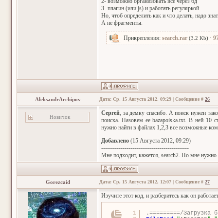
2- возможно организовать все через бд
3- плагин (или js) и работать регуляркой
Но, чтоб определить как и что делать, надо зна
А не фрагменты.
Прикрепления:
search.rar
·
9
(3.2 Kb)
AleksandrArchipov
Дата: Ср, 15 Августа 2012, 09:29 | Сообщение #
26
Сергей
, за демку спасибо. А поиск нужен тако
Новичок
поиска. Назовем ее bazapoiska.txt. В ней 10
нужно найти в файлах 1,2,3 все возможные комб
Добавлено
(15 Августа 2012, 09:29)
---------------------------------------------
Мне подходит, кажется, search2. Но мне нужно 
Gorezcaid
Дата: Ср, 15 Августа 2012, 12:07 | Сообщение #
27
Изучите этот код, и разберитесь как он работает
1
.=========/Загрузка б