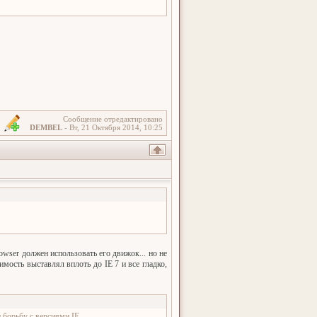
Сообщение отредактировано
DEMBEL
-
Вт, 21 Октября 2014, 10:25
wser должен использовать его движок... но не
имость выставлял вплоть до IE 7 и все гладко,
и борьбу с версиями IE