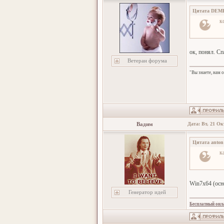
Цитата
DEM
к
ок, понял. Сп
Ветеран форума
"Вы знаете, нам 
Вадим
Дата: Вт, 21 Ок
Цитата
anton
к
Win7x64 (осн
Генератор идей
Бесплатный онл