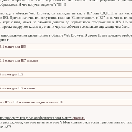
дить на просмотр и печать через объект Web Browser. Макет разработал с учетом
бражалось. И что получил на деле????!!!!!!!
аю код в объекте Web Browser, он выглядит не как в IE7 или 8,9,10,11 а так как 
и IE5. Причем наличие или отсутствие галочки "Совместимость с IE7" не не что не влияе
, черт с ним, макет не сложный допилю до нормального отображения в IE5. Но к
 проект на другом компе и у меня к чертям собачим все заплыло еще хлеще чем было.
 ненормальное поведение только в объекте Web Browser. В самом IE все идеально отобра
крины:
но проверьте как у вас отображается этот макет:
скачать
ля рассуждения, что это? из-за чего это??? Мои кривые руки всему причина, или это та
едешь???