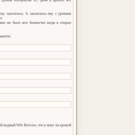
 уровня восприятия IE7 дабы в проекте все
ему захотелось. А захотелось ему с уровнем
т.
акое же было мое бешенство когда я открыл
жается.
кой модный Web Browser, что к нему на хромой