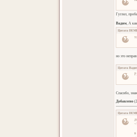
Гуглил, пробы
Вадим
, А ка
Цитата
DEM
т
но это неправ
Цитата
Вади
P
Спасибо, знаю
Добавлено
(2
-----------------
Цитата
DEM
д
<
в