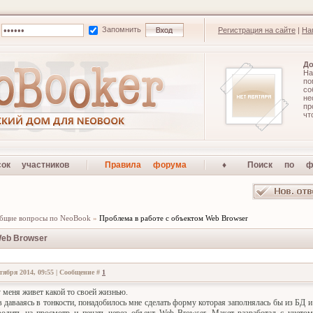
Запомнить
Регистрация на сайте
|
На
До
На
по
со
не
п
чт
сок участников
Правила форума
♦ Поиск по ф
бщие вопросы по NeoBook
»
Проблема в работе с объектом Web Browser
Web Browser
тября 2014, 09:55 | Сообщение #
1
у меня живет какой то своей жизнью.
 давааясь в тонкости, понадобилось мне сделать форму которая заполнялась бы из БД и