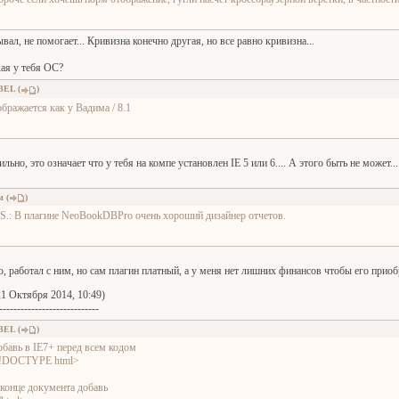
вал, не помогает... Кривизна конечно другая, но все равно кривизна...
кая у тебя ОС?
BEL
(
)
ображается как у Вадима / 8.1
ильно, это означает что у тебя на компе установлен IE 5 или 6.... А этого быть не может...
м
(
)
.S.: В плагине NeoBookDBPro очень хороший дизайнер отчетов.
, работал с ним, но сам плагин платный, а у меня нет лишних финансов чтобы его приоб
1 Октября 2014, 10:49)
----------------------------
BEL
(
)
обавь в IE7+ перед всем кодом
!DOCTYPE html>
 конце документа добавь