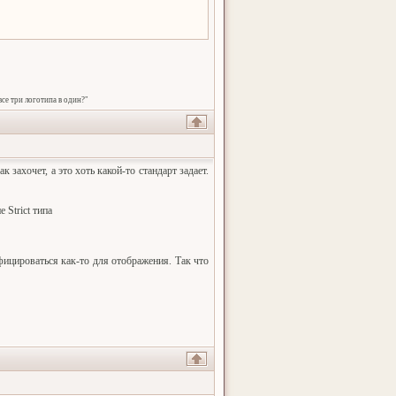
се три логотипа в один?"
к захочет, а это хоть какой-то стандарт задает.
 Strict типа
фицироваться как-то для отображения. Так что