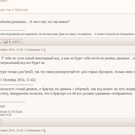
/html>
удет как в браузере
облема решилась... А чего ему это так важно?
очень понравились все варианты, что вы прислали. Даже не знаем, что выбрать… А может попробуем объединить в
тября 2014, 11:42 | Сообщение #
5
 У тебя по сути левый невалидный код, и как он будет себя вести на разных движках... ка
 нормальный код все будет ок
ctype только для html5, так что пиши развернутый тег для старых брозеров, только явно не
1 Октября 2014, 11:42)
----------------------------
использует голый движок, а браузер это движок с оберткой, там код может на-лету моди
чету, некорректно полагать, что в браузере и в нб все должно одинаково отображаться.
росы
book v5.70 (Trial)
ook v5.62
тября 2014, 11:43 | Сообщение #
6