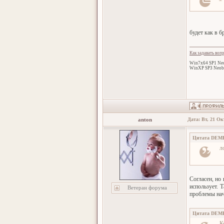
будет как в б
Как задавать воп
Win7x64 SP1 Neo
WinXP SP3 Neob
anton
Дата: Вт, 21 Ок
Цитата
DEM
л
Согласен, но
использует. 
Ветеран форума
проблемы нач
Цитата
DEM
К