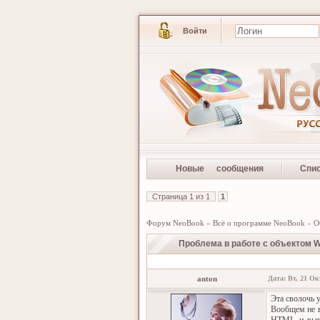
Войти
Новые сообщения
Спи
Страница
1
из
1
1
Форум NeoBook
»
Всё о программе NeoBook
»
О
Проблема в работе с объектом 
anton
Дата: Вт, 21 Ок
Эта сволочь 
Вообщем не в