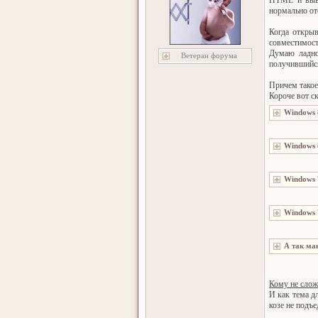
HTML и выво
нормально ото
Когда открыв
совместимост
Думаю ладно
Ветеран форума
получившийся
Причем такое
Короче вот с
Кому не слож
И как тема д
козе не подъ