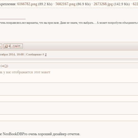
крепления:
6166782.png
·
5602167.png
·
2673268.jpg
·
622
(89.2 Kb)
(86.9 Kb)
(142.9 Kb)
очень понравились все варианты, что вы прислали. Даже не знаем, что выбрать… А может попробуем объединить в
тября 2014, 10:08 | Сообщение #
2
(
)
ак у вас отображается этот макет
ине NeoBookDBPro очень хороший дизайнер отчетов.