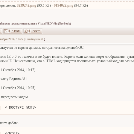
крепления:
8239242.png
·
0194022.png
(93.5 Kb)
(94.7 Kb)
айн курс программирования в VisualNEO Win (NeoBook)
тября 2014, 10:25 | Сообщение #
3
льзуется та версия движка, которая есть на целевой ОС
тоит IE 5-6 то галочка и не будет влиять. Короче если хочешь норм отображение, гугли
сиями IE. Не исключено, что в HTML код придется прописывать условный код для разных
1 Октября 2014, 10:17)
----------------------------
как у Вадима / 8.1
1 Октября 2014, 10:25)
----------------------------
+ перед всем кодом
<!DOCTYPE html>
мента добавь
</html>