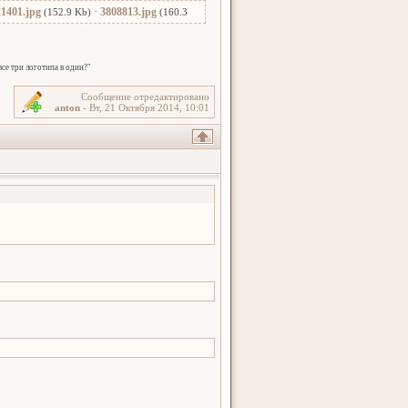
1401.jpg
·
3808813.jpg
(152.9 Kb)
(160.3
се три логотипа в один?"
Сообщение отредактировано
anton
-
Вт, 21 Октября 2014, 10:01