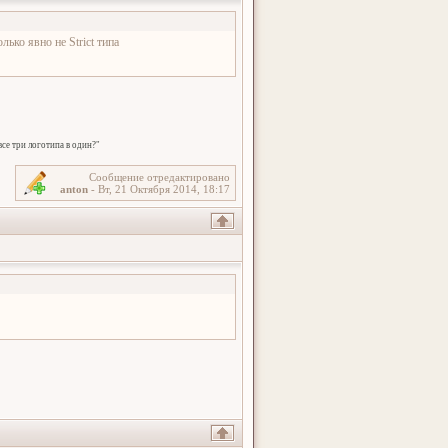
лько явно не Strict типа
се три логотипа в один?"
Сообщение отредактировано
anton
-
Вт, 21 Октября 2014, 18:17