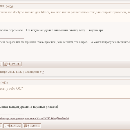
BEL
(
)
стати это doctype только для html5, так что пиши развернутый тег для старых брозеров, то
асибо огромное... Не когда не уделял внимания этому тегу.... видно зря...
очень понравились все варианты, что вы прислали. Даже не знаем, что выбрать… А может попробуем объединить в
тября 2014, 13:32 | Сообщение #
7
(
)
акая у тебя ОС?
овная конфигурация в подписи указана)
айн курс программирования в VisualNEO Win (NeoBook)