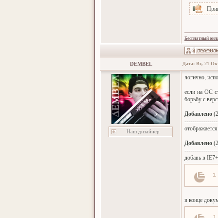
При
Бесплатный онл
DEMBEL
Дата: Вт, 21 Ок
логично, испо
если на ОС с
борьбу с вер
Добавлено
(2
-----------------
отображается 
Наш дизайнер
Добавлено
(2
-----------------
добавь в IE7
1
в конце доку
1