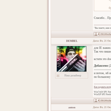
<
б
Спасибо... Пр
"Вы знаете, нам 
DEMBEL
Дата: Вт, 21 Ок
для IE важно.
Так что пиши
кстати это do
Добавлено
(2
-----------------
и потом, нб 
Наш дизайнер
по большому с
Как задавать воп
Win7x64 SP1 Neo
WinXP SP3 Neob
anton
Дата: Вт, 21 Ок