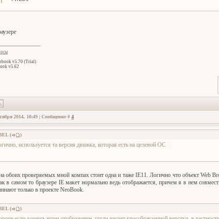
раузере
росы
book v5.70 (Trial)
ook v5.62
тября 2014, 10:49 | Сообщение #
4
BEL
(
)
огично, используется та версия движка, которая есть на целевой ОС
 на обоих проверяемых мной компах стоит одна и таже IE11. Логично что объект Web Bro
Так в самом то браузере IE макет нормально ведь отображается, причем я в нем совмест
инают только в проекте NeoBook.
BEL
(
)
ороче если хочешь норм отображение, гугли насчет кроссбраузерной верстки, в частност