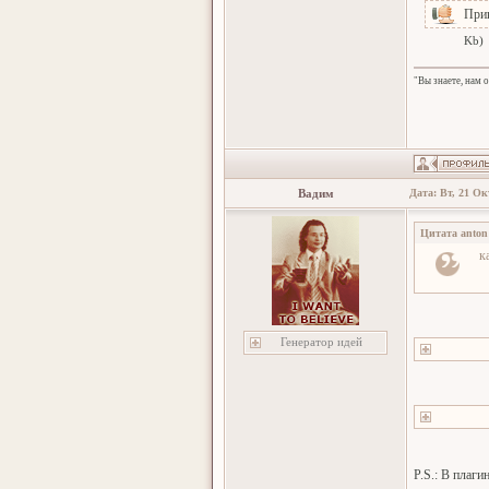
При
Kb)
"Вы знаете, нам 
Вадим
Дата: Вт, 21 Ок
Цитата
anton
к
Генератор идей
P.S.: В плаг