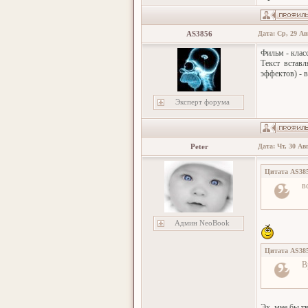
AS3856
Дата: Ср, 29 Ав
Фильм - класс
Текст вставл
эффектов) - в
Эксперт форума
Peter
Дата: Чт, 30 Ав
Цитата
AS38
в
Админ NeoBook
Цитата
AS38
В
Эх, мне бы т