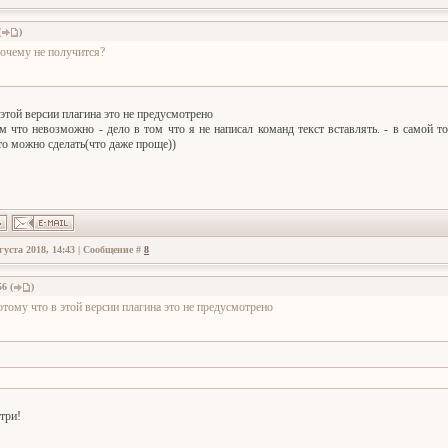
(
)
очему не получится?
 этой версии плагина это не предусмотрено
ом что невозможно - дело в том что я не написал команд текст вставлять. - в самой то
то можно сделать(что даже проще))
густа 2018, 14:43 | Сообщение #
8
56
(
)
отому что в этой версии плагина это не предусмотрено
три!