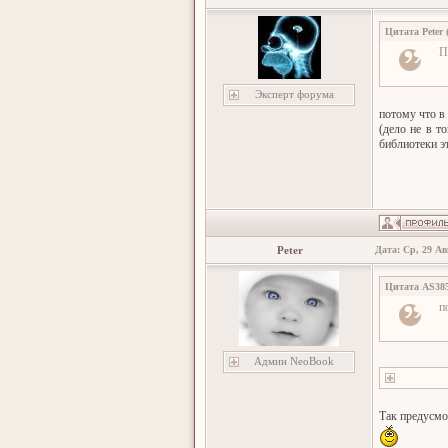
Цитата
Peter
П
Эксперт форума
потому что в
(дело не в т
библиотеки э
Peter
Дата: Ср, 29 Ав
Цитата
AS38
п
Админ NeoBook
Так предусмо