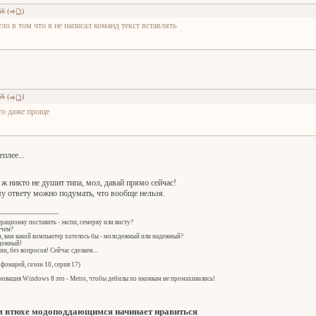
56
(
)
ело в том что я не написал команд текст вставлять
56
(
)
то даже проще
еплее...
я ж никто не душит типа, мол, давай прямо сейчас!
му ответу можно подумать, что вообще нельзя.
ерационку поставить - экспи, семерку или висту?
 чем?
ч, вам какой компьютер хотелось бы - молодежный или надежный?
адежный!
спи, без вопросов! Сейчас сделаем...
фонарей, сезон 10, серия 17)
овация Windows 8 это - Metro, чтобы дебилы по иконкам не промахивались!
 втюхе модоподдающимся начинает нравиться