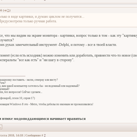
56
(
)
олько в виде картинки, и думаю циклом не получится...
Предусмотрена только ручная работа.
е, что мы видим на экране монитора - картинки, вопрос только в том - как эту "картинк
лучится?
воих руках замечательный инструмент -Delphi, и потому - все в твоей власти.
нт (если есть исходник) можно изменить или доработать, привнести что-то новое (свое),
эсперальты "все как есть" и "ни шагу в сторону".
ерационку поставить - экспи, семерку или висту?
 чем?
ч, вам какой компьютер хотелось бы - молодежный или надежный?
адежный!
спи, без вопросов! Сейчас сделаем...
фонарей, сезон 10, серия 17)
овация Windows 8 это - Metro, чтобы дебилы по иконкам не промахивались!
 втюхе модоподдающимся начинает нравиться
густа 2018, 14:18 | Сообщение #
7