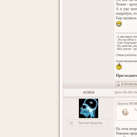
Точнее - целе
А я уже почт
попробую, то 
Еще пытаюсь 
- А вам какую оп
- Это ты сейчас о
- Олег Георгиеви
- Ну, конечно, н
- Вот, значит - эк
(Улицы разбитых 
Единственная инн
При модном
AS3856
Дата: Вт, 04 Се
Цитата
DEM
А
Эксперт форума
На этом вопро
Наверно придё