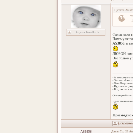
Цитата
AS38
т
-
Админ NeoBook
Фактически вс
Почему не по
AS3856
, в т
ЛЮБОЙ компоне
Это только у 
- А вам какую оп
- Это ты сейчас о
- Олег Георгиеви
- Ну, конечно, н
- Вот, значит - эк
(Улицы разбитых 
Единственная инн
При модном
AS3856
Дата: Ср, 29 Ав