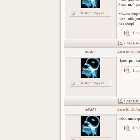
2 шаг добави
3 шаг выбира
Эксперт форума
Можно стират
после объеди
на выбор)
При
AS3856
Дата: Вт, 28 Ав
Примеры пол
При
Эксперт форума
AS3856
Дата: Вт, 28 Ав
небольшой ар
При