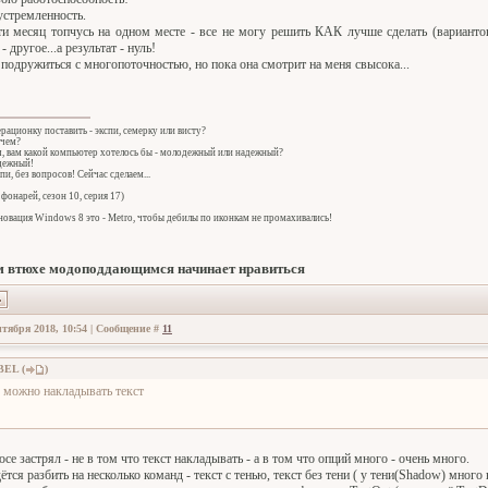
устремленность.
и месяц топчусь на одном месте - все не могу решить КАК лучше сделать (вариантов
- другое...а результат - нуль!
подружиться с многопоточностью, но пока она смотрит на меня свысока...
ерационку поставить - экспи, семерку или висту?
 чем?
ч, вам какой компьютер хотелось бы - молодежный или надежный?
адежный!
спи, без вопросов! Сейчас сделаем...
фонарей, сезон 10, серия 17)
овация Windows 8 это - Metro, чтобы дебилы по иконкам не промахивались!
 втюхе модоподдающимся начинает нравиться
нтября 2018, 10:54 | Сообщение #
11
BEL
(
)
 можно накладывать текст
се застрял - не в том что текст накладывать - а в том что опций много - очень много.
тся разбить на несколько команд - текст с тенью, текст без тени ( у тени(Shadow) мног