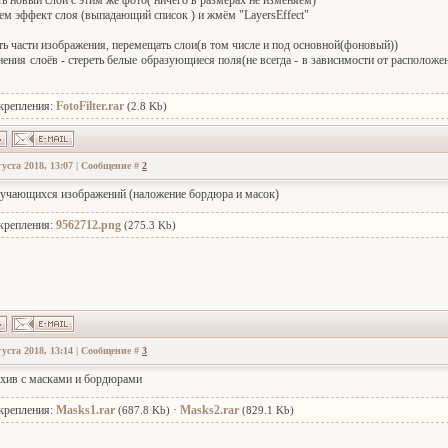
ть новый слой с этим же фото( ничего в размерах не изменяем)
ем эффект слоя (выпадающий список ) и жмём "LayersEffect"
ь части изображения, перемещать слои(в том числе и под основной(фоновый))
нения слоёв - стереть белые образующиеся поля(не всегда - в зависимости от располож
крепления:
FotoFilter.rar
(2.8 Kb)
густа 2018, 13:07 | Сообщение #
2
учающихся изображений (наложение бордюра и масок)
крепления:
9562712.png
(275.3 Kb)
густа 2018, 13:14 | Сообщение #
3
хив с масками и бордюрами
крепления:
Masks1.rar
·
Masks2.rar
(687.8 Kb)
(829.1 Kb)