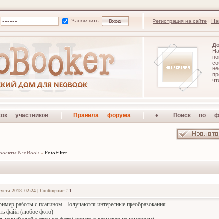
Запомнить
Регистрация на сайте
|
На
До
На
по
со
не
п
чт
сок участников
Правила форума
♦ Поиск по ф
роекты NeoBook
»
FotoFilter
густа 2018, 02:24 | Сообщение #
1
имер работы с плагином. Получаются интересные преобразования
ыть файл (любое фото)