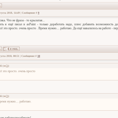
густа 2018, 14:49 | Сообщение #
9
ика. Что не фраза - то крылатая...
ять я ещё писал в asPaint - только доработать надо, плюс добавить возможность 
сё это просто. очень просто . Время нужно.... работаю. Да ещё навалилось на работе - пер
густа 2018, 00:51 | Сообщение #
10
56
(
)
сё это просто. очень просто
56
(
)
ремя нужно.... работаю.
вою работоспособность!