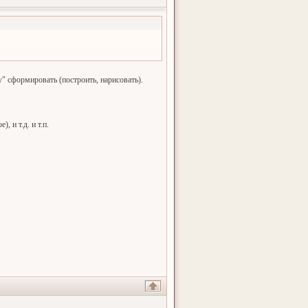
у" сформировать (построить, нарисовать).
 и т.д. и т.п.