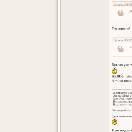
Цитата
AS38
д
Так напиши!
Цитата
AS38
ч
Вот это уже т
AS3856
, теб
А то по твое
- А вам какую оп
- Это ты сейчас о
- Олег Георгиеви
- Ну, конечно, н
- Вот, значит - эк
(Улицы разбитых 
Единственная инн
При модном