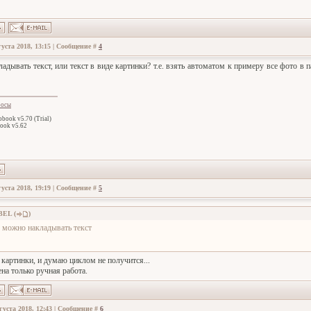
густа 2018, 13:15 | Сообщение #
4
адывать текст, или текст в виде картинки? т.е. взять автоматом к примеру все фото в 
росы
book v5.70 (Trial)
ook v5.62
густа 2018, 19:19 | Сообщение #
5
BEL
(
)
 можно накладывать текст
 картинки, и думаю циклом не получится...
на только ручная работа.
густа 2018, 12:43 | Сообщение #
6