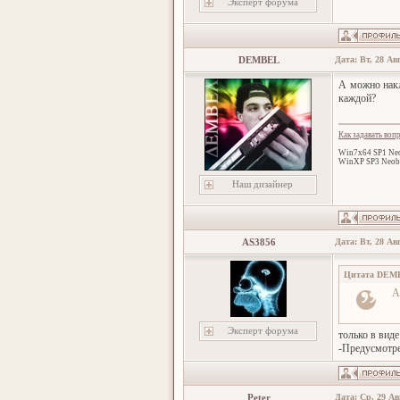
Эксперт форума
DEMBEL
Дата: Вт, 28 Ав
А можно накл
каждой?
Как задавать воп
Win7x64 SP1 Neo
WinXP SP3 Neob
Наш дизайнер
AS3856
Дата: Вт, 28 Ав
Цитата
DEM
А
Эксперт форума
только в виде
-Предусмотре
Peter
Дата: Ср, 29 Ав