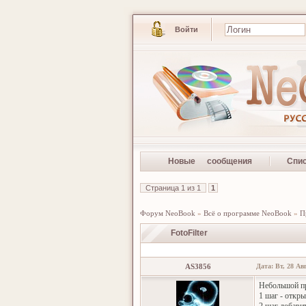
Войти
Новые сообщения
Спи
Страница
1
из
1
1
Форум NeoBook
»
Всё о программе NeoBook
»
П
FotoFilter
AS3856
Дата: Вт, 28 Ав
Небольшой пр
1 шаг - откр