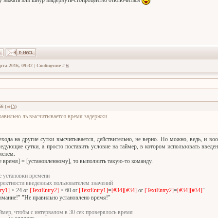
рта 2016, 09:32 | Сообщение #
6
56
(
)
равильно ль высчитывается время задержки
ехода на другие сутки высчитывается, действительно, не верно. Но можно, ведь, и во
ледующие сутки, а просто поставить условие на таймер, в котором использовать введе
менем.
е время] = [установленному], то выполнить такую-то команду.
ке установки времени
рректности введенных пользователем значений
ry1]
> 24 or
[TextEntry2]
> 60 or
[TextEntry1]
=
[#34][#34]
or
[TextEntry2]
=
[#34][#34]
"
мание!" "Не правильно установлено время!"
аймер, чтобы с интервалом в 30 сек проверялось время