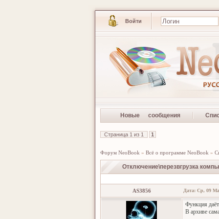
Войти
Новые сообщения
Спи
Страница
1
из
1
1
Форум NeoBook
»
Всё о программе NeoBook
»
С
Отключение\перезвгрузка компь
AS3856
Дата: Ср, 09 Ма
Функция даёт
В архиве сам