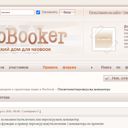
Запомнить
Регистрация на сайте
|
На
До
На
по
со
не
п
чт
сок участников
Правила форума
♦ Поиск по ф
ценарии и скриптовые языки в Neobook
»
Отключение\перезвгрузка компьютера
ютера
рта 2016, 08:48 | Сообщение #
1
 возможностьотключать или перезагружать компьютер.
а функция и пример перезагрузки(отключения ) компьютера по времени