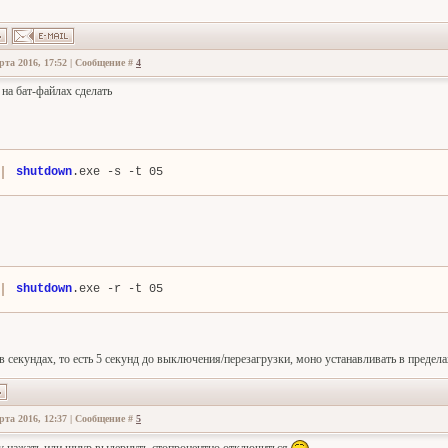
рта 2016, 17:52 | Сообщение #
4
на бат-файлах сделать
shutdown
.exe -s -t 05
shutdown
.exe -r -t 05
в секундах, то есть 5 секунд до выключения/перезагрузки, моно устанавливать в предел
рта 2016, 12:37 | Сообщение #
5
 нажать или шнур выдернуть-стопроцентно отключиться