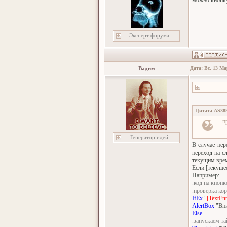
Эксперт форума
Вадим
Дата: Вс, 13 Ма
Цитата
AS38
п
Генератор идей
В случае пер
переход на с
текущим вре
Если [текуще
Например:
.код на кноп
.проверка ко
IfEx
"
[TextEnt
AlertBox
"Вни
Else
.запускаем т