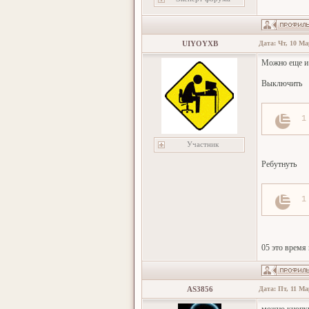
UIYOYXB
Дата: Чт, 10 Ма
Можно еще и 
Выключить
1
Участник
Ребутнуть
1
05 это время 
AS3856
Дата: Пт, 11 Ма
можно кнопку