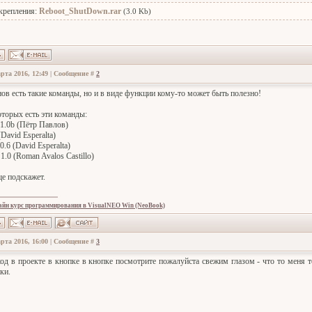
крепления:
Reboot_ShutDown.rar
(3.0 Kb)
рта 2016, 12:49 | Сообщение #
2
нов есть такие команды, но и в виде функции кому-то может быть полезно!
оторых есть эти команды:
1.0b (Пётр Павлов)
(David Esperalta)
0.6 (David Esperalta)
1.0 (Roman Avalos Castillo)
е подскажет.
айн курс программирования в VisualNEO Win (NeoBook)
рта 2016, 16:00 | Сообщение #
3
од в проекте в кнопке в кнопке посмотрите пожалуйста свежим глазом - что то меня 
ки.