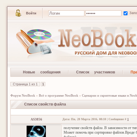
Зап
Войти
Новые сообщения
Список участников
Пр
Страница
1
из
1
1
Форум NeoBook
»
Всё о программе NeoBook
»
Сценарии и скриптовые языки в Neo
Список свойств файла
AS3856
Дата: Пн, 28 Марта 2016, 08:10 | Сообщение #
1
получение свойств файла .В зависимости от ти
Может помочь при сортировке файлов.Вроде бы