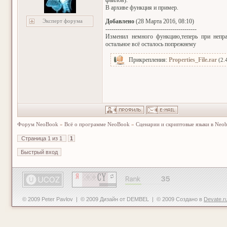
файлов).
В архиве функция и пример.
Эксперт форума
Добавлено
(28 Марта 2016, 08:10)
---------------------------------------------
Изменил немного функцию,теперь при непра
остальное всё осталось попрежнему
Прикрепления:
Properties_File.rar
(2.
Форум NeoBook
»
Всё о программе NeoBook
»
Сценарии и скриптовые языки в Neo
Страница
1
из
1
1
© 2009 Peter Pavlov | © 2009 Дизайн от DEMBEL | © 2009 Создано в
Devate.r