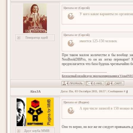
Цитата от
(
Сергей
)
У кого какие варианты по организа
Цитата от
(
Сергей
)
Генератор идей
имеется 125-150 человек
При таком малом количестве я бы вообще запи
NeoBookDBPro, то он их легко переварит! М
предполагается что база будешь чрезвычайно б
Бесплатный онлайн курс программирования в VisualNE
Alex3A
Дата: Пн, 03 Октября 2011, 10:57 | Сообщение #
4
Цитата от
(
Вадим
)
А при числе записей в 150 можно в
Оно то верно, но все же не следует привыкать де
Друг клуба ММВ