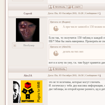
Сергей
Дата: Пн, 03 Октября 2011, 11:28 | Сообщение #
5
Цитата от
(
Вадим
)
А при числе записей в 150 можно в
Если так, то получится 150 таблиц в каждой 
НБ?! Мне бы знать наверняка. Проверить не смо
Необукер
Цитата от
(
Alex3A
)
делать на тяп ляп
вот я и хочу по уму, т.к. там будут хранится д
Alex3A
Дата: Пн, 03 Октября 2011, 16:58 | Сообщение #
6
это не те велечины, которые могут глючить.
И логически у тебя два массива информации, ф
две таблицы, во второй кроме разного, ид и дата