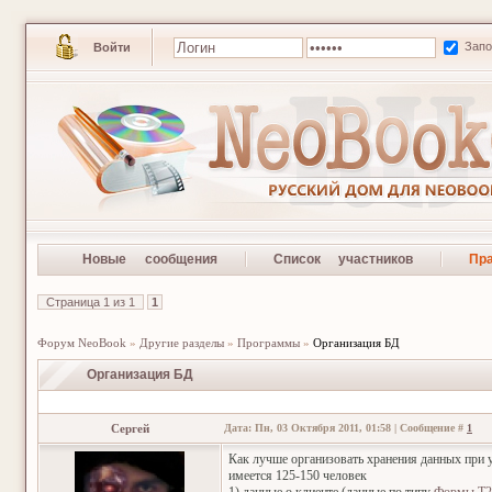
Зап
Войти
Новые сообщения
Список участников
Пр
Страница
1
из
1
1
Форум NeoBook
»
Другие разделы
»
Программы
»
Организация БД
Организация БД
Сергей
Дата: Пн, 03 Октября 2011, 01:58 | Сообщение #
1
Как лучше организовать хранения данных при 
имеется 125-150 человек