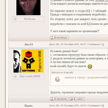
1) данные о клиенте (данные по типу
Формы Т2
2) на каждого расписан календарь занятости на 
По первому пункту я создал БД с 1 таблицей. 
Правда с выводом и сохранением неудобство...
По второму хотел для каждого чела сделать 
Необукер
неудобство с поиском по всей БД (поиск по дат
У кого какие варианты по организации?!
Alex3A
Дата: Пн, 03 Октября 2011, 03:47 | Сообщение #
2
На каком движке база?
1. составляеш структуру базы таким образом, ч
2. раздели логически данные по категориям, к п
А на чем пишеш нб иль ммв?
юзай скулайт, будет те сшастя.
Цитата от
(
Сергей
)
Друг клуба ММВ
запихал в строку с разделителем(#)
Дурость, строковые операции гораздо меддлене
Вадим
Дата: Пн, 03 Октября 2011, 10:33 | Сообщение #
3