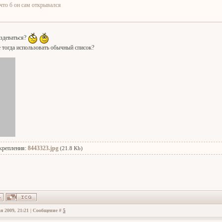
 что б он сам открывался
издеваться?
тогда использовать обычный список?
крепления:
8443323.jpg
(21.8 Kb)
я 2009, 21:21 | Сообщение #
5