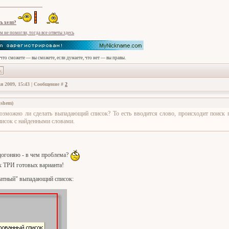
ь хелп?
м не помогли, тогда все ответы здесь
 что сможете — вы сможете, если думаете, что нет — вы правы.
я 2009, 15:43 | Сообщение #
2
ishem
)
озможно ли сделать выпадающий список? То есть вводится слово, происходит поиск п
писок с найденными словами.
 догоняю - в чем проблема?
х ТРИ готовых варианта!
татный" выпадающий список: