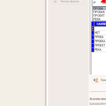
Эксперт форума
При
Не хочешь читат
Если хелп и фору