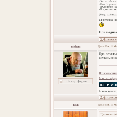
- Это ты сейчас о
- Олег Георгиеви
- Ну, конечно, н
- Вот, значит - эк
(Улицы разбитых 
Единственная инн
При модном
mishem
Дата: Пн, 11 Ма
Про всплываю
щелкать по не
Не хочешь читат
Если хелп и фору
Эксперт форума
Если вы думаете,
Bodi
Дата: Пн, 11 Ма
Цитата от
(
m