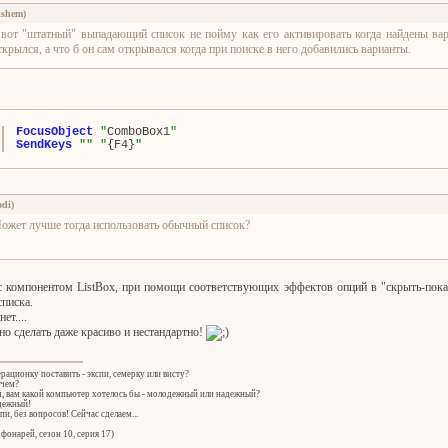
ishem
)
 вот "штатный" выпадающий список не пойму как его активировать когда найдены вар
ткрылся, а что б он сам открывался когда при поиске в него добавились варианты.
FocusObject
"
ComboBox1
"
SendKeys
"
"
"
{F4}
"
odi
)
ожет лучше тогда использовать обычный список?
с компонентом ListBox, при помощи соответствующих эффектов опций в "скрыть-показ
списка.
ет....
о сделать даже красиво и нестандартно!
ерационку поставить - экспи, семерку или висту?
 чем?
ч, вам какой компьютер хотелось бы - молодежный или надежный?
адежный!
спи, без вопросов! Сейчас сделаем...
фонарей, сезон 10, серия 17)