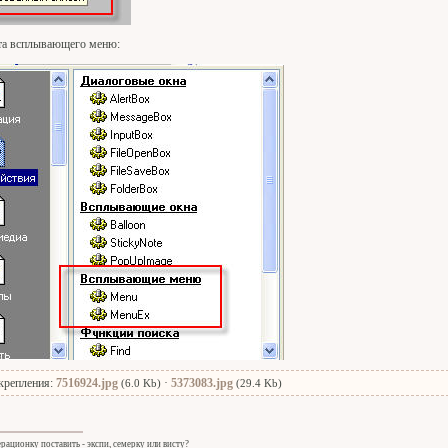
та всплывающего меню:
крепления:
7516924.jpg
·
5373083.jpg
(6.0 Kb)
(29.4 Kb)
ерационку поставить - экспи, семерку или висту?