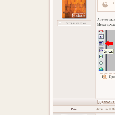
а
А зачем так 
Ветеран форума
Может лучше 
При
Peter
Дата: Пн, 11 Ма