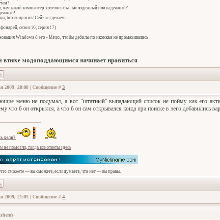
 чем?
ч, вам какой компьютер хотелось бы - молодежный или надежный?
адежный!
спи, без вопросов! Сейчас сделаем...
фонарей, сезон 10, серия 17)
овация Windows 8 это - Metro, чтобы дебилы по иконкам не промахивались!
 втюхе модоподдающимся начинает нравиться
я 2009, 20:08 | Сообщение #
3
щие меню не подумал, а вот "штатный" выпадающий список не пойму как его актив
му что б он открылся, а что б он сам открывался когда при поиске в него добавились ва
ь хелп?
м не помогли, тогда все ответы здесь
 что сможете — вы сможете, если думаете, что нет — вы правы.
я 2009, 21:05 | Сообщение #
4
ishem
)