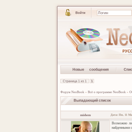
Войти
Новые сообщения
Спи
Страница
1
из
1
1
Форум NeoBook
»
Всё о программе NeoBook
»
О
Выпадающий список
mishem
Дата: Пн, 11 Ма
Возможно ли 
найденными 