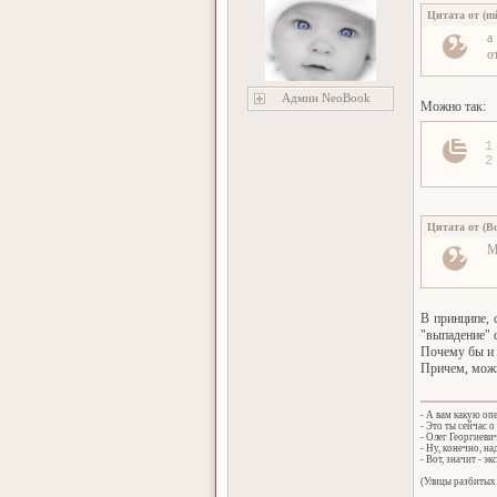
Цитата от
(
m
а
о
Админ NeoBook
Можно так:
1
2
Цитата от
(
B
М
В принципе, 
"выпадение" 
Почему бы и н
Причем, можн
- А вам какую оп
- Это ты сейчас о
- Олег Георгиеви
- Ну, конечно, н
- Вот, значит - эк
(Улицы разбитых 