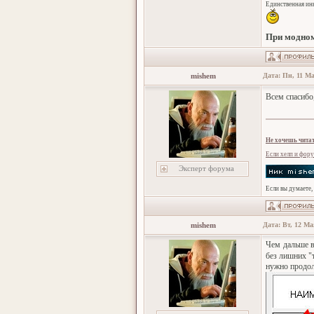
Единственная инн
При модном
mishem
Дата: Пн, 11 Ма
Всем спасибо
Не хочешь читат
Если хелп и фору
Эксперт форума
Если вы думаете,
mishem
Дата: Вт, 12 Ма
Чем дальше в
без лишних "
нужно продол