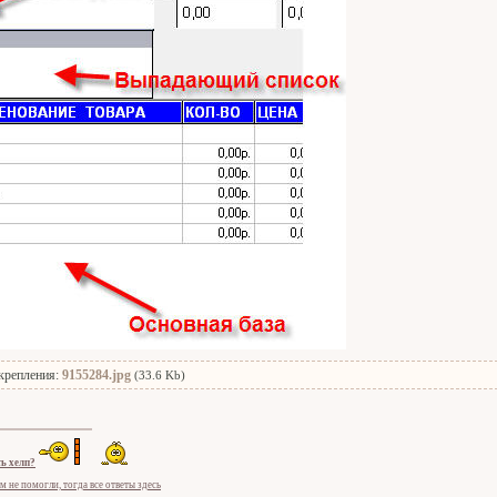
крепления:
9155284.jpg
(33.6 Kb)
ь хелп?
м не помогли, тогда все ответы здесь