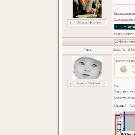
Не хочешь читат
Если хелп и фору
Эксперт форума
Если вы думаете,
Peter
Дата: Пн, 11 Ма
Цитата от
(
m
В
с
Админ NeoBook
Гм...
Чего-то я не
Есть же целы
Первый - "ш