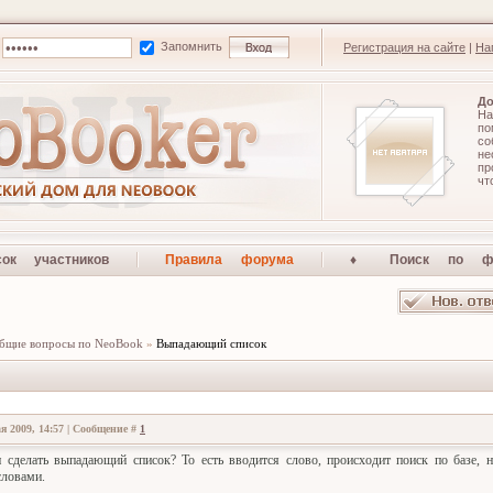
Запомнить
Регистрация на сайте
|
На
До
На
по
со
не
п
чт
сок участников
Правила форума
♦ Поиск по ф
бщие вопросы по NeoBook
»
Выпадающий список
я 2009, 14:57 | Сообщение #
1
сделать выпадающий список? То есть вводится слово, происходит поиск по базе, н
словами.