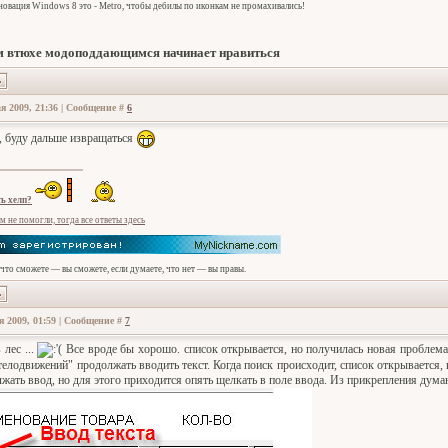
овация Windows 8 это - Metro, чтобы дебилы по иконкам не промахивались!
 втюхе модоподдающимся начинает нравиться
я 2009, 21:36 | Сообщение #
6
, буду дальше извращаться
ь хелп?
м не помогли, тогда все ответы здесь
 что сможете — вы сможете, если думаете, что нет — вы правы.
я 2009, 01:59 | Сообщение #
7
 лес ...
Все вроде бы хорошо. список открывается, но получилась новая проблема
телодвижений" продолжать вводить текст. Когда поиск происходит, список открывается, 
жать ввод, но для этого приходится опять щелкать в поле ввода. Из прикрепления дума