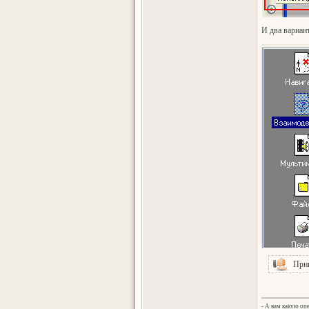
И два вариан
При
- А вам какую оп