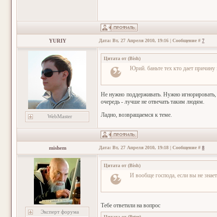
YURIY
Дата: Вт, 27 Апреля 2010, 19:16 | Сообщение #
7
Цитата от
(
Bish
)
Юрий. баньте тех кто дает причину
Не нужно поддерживать. Нужно игнорировать, а
очередь - лучше не отвечать таким людям.
Ладно, возвращаемся к теме.
WebMaster
mishem
Дата: Вт, 27 Апреля 2010, 19:18 | Сообщение #
8
Цитата от
(
Bish
)
И вообще господа, если вы не знает
Тебе ответили на вопрос
Эксперт форума
Цитата от
(
Peter
)