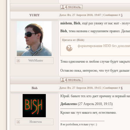
YURIY
Дата: Вт, 27 Апреля 2010, 19:07 | Сообщение #
5
mishem
,
Bish
, ещё раз увижу от вас мат - полу
Bish
, тема названа с нарушением правил. Даль
Цитата от
(
Bish
)
форматирования HDD без дополни
WebMaster
Тема однозначно в любом случае будет закрыта
Оставлю пока, интересно, что тут будет дальш
Bish
Дата: Вт, 27 Апреля 2010, 19:15 | Сообщение #
6
Юрий. баньте тех кто дает причину и первый на
Добавлено
(27 Апрель 2010, 19:15)
---------------------------------------------
Кроме нас тут никого нет, естественно.
Новичок
Я не разбойник, я только учус :)