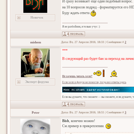
И сразу возникает еще один подобный вопрос.
на 10 вопросов подряд - форматируется его H
Буду ждать ответа
Новичок
Я не разбойник, я только учус :)
mishem
Дата: Вт, 27 Апреля 2010, 18:33 | Сообщение #
2
***
В следующий раз будет бан за переход на лично
Не хочешь читать хелп?
Эксперт форума
Если хелп и форум не помогли, тогда все ответы здесь
Если вы думаете, что сможете — вы сможете, если думаете, 
Peter
Дата: Вт, 27 Апреля 2010, 18:55 | Сообщение #
3
Bish
, конечно можно!
См.пример в прикреплении.