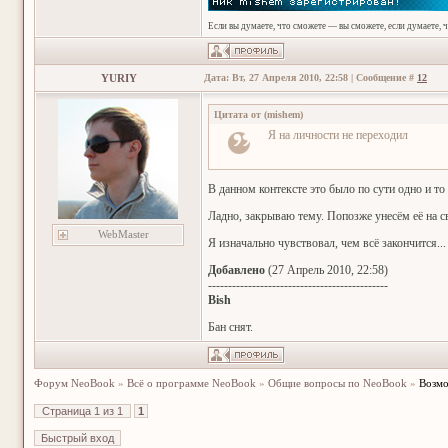
Если вы думаете, что сможете — вы сможете, если думаете, 
YURIY
Дата: Вт, 27 Апреля 2010, 22:58 | Сообщение #
12
Цитата от
(
mishem
)
Я на личности не переходил
В данном контексте это было по сути одно и 
Ладно, закрываю тему. Попозже унесём её на с
WebMaster
Я изначально чувствовал, чем всё закончится...
Добавлено
(27 Апрель 2010, 22:58)
---------------------------------------------
Bish
Бан снят.
Форум NeoBook
»
Всё о программе NeoBook
»
Общие вопросы по NeoBook
»
Возмо
Страница
1
из
1
1