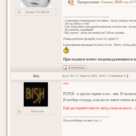
Прикрепления:
Format_HDD.rar
(177
Админ NeoBook
- А вам какую операционку поставить - экспи, семерку или в
- Это ты сейчас о чем?
- Олег Георгиевич, вам какой компьютер хотелось бы - мол
- Ну, конечно, надежный!
- Вот, значит - экспи, без вопросов! Сейчас сделаем...
(Улицы разбитых фонарей, сезон 10, серия 17)
Единственная инновация Windows 8 это - Metro, чтобы деб
При модном втюхе модоподдающимся на
Bish
Дата: Вт, 27 Апреля 2010, 19:02 | Сообщение #
4
***
PETER - я просил скрипт а exe - ник. И неуже
И вообще господа, если вы не знаете ответа на
Ещё раз вернёте вместо звёзд слова на место -
Новичок
Я не разбойник, я только учус :)