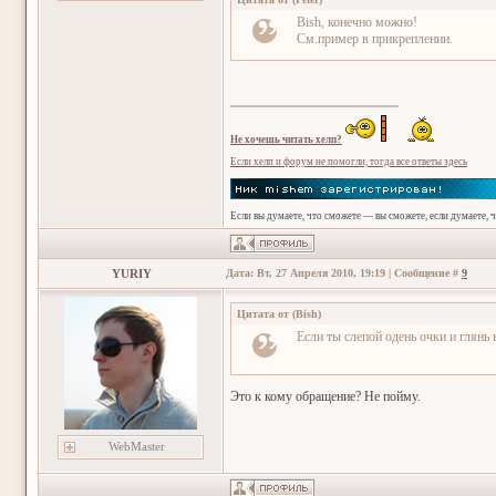
Bish, конечно можно!
См.пример в прикреплении.
Не хочешь читать хелп?
Если хелп и форум не помогли, тогда все ответы здесь
Если вы думаете, что сможете — вы сможете, если думаете, 
YURIY
Дата: Вт, 27 Апреля 2010, 19:19 | Сообщение #
9
Цитата от
(
Bish
)
Если ты слепой одень очки и глянь
Это к кому обращение? Не пойму.
WebMaster