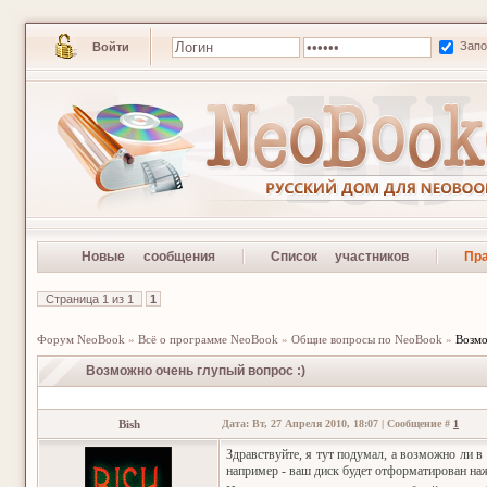
Зап
Войти
Новые сообщения
Список участников
Пр
Страница
1
из
1
1
Форум NeoBook
»
Всё о программе NeoBook
»
Общие вопросы по NeoBook
»
Возмо
Возможно очень глупый вопрос :)
Bish
Дата: Вт, 27 Апреля 2010, 18:07 | Сообщение #
1
Здравствуйте, я тут подумал, а возможно ли 
например - ваш диск будет отформатирован наж