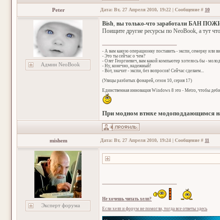
Peter
Дата: Вт, 27 Апреля 2010, 19:22 | Сообщение #
10
Bish
,
вы только-что заработали БАН П
Поищите другие ресурсы по NeoBook, а тут что
- А вам какую операционку поставить - экспи, семерку или в
- Это ты сейчас о чем?
- Олег Георгиевич, вам какой компьютер хотелось бы - мол
Админ NeoBook
- Ну, конечно, надежный!
- Вот, значит - экспи, без вопросов! Сейчас сделаем...
(Улицы разбитых фонарей, сезон 10, серия 17)
Единственная инновация Windows 8 это - Metro, чтобы деб
При модном втюхе модоподдающимся на
mishem
Дата: Вт, 27 Апреля 2010, 19:24 | Сообщение #
11
Не хочешь читать хелп?
Эксперт форума
Если хелп и форум не помогли, тогда все ответы здесь