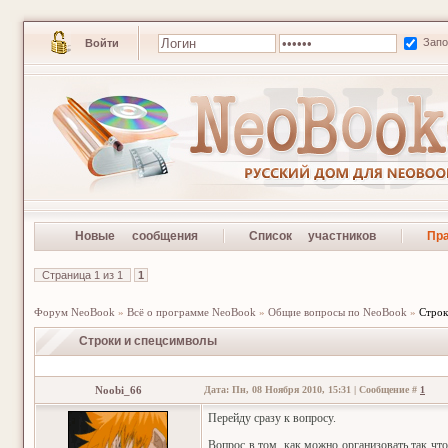
Зап
Войти
Новые сообщения
Список участников
Пр
Страница
1
из
1
1
Форум NeoBook
»
Всё о программе NeoBook
»
Общие вопросы по NeoBook
»
Строк
Строки и спецсимволы
Noobi_66
Дата: Пн, 08 Ноября 2010, 15:31 | Сообщение #
1
Перейду сразу к вопросу.
Вопрос в том, как можно организовать так чт