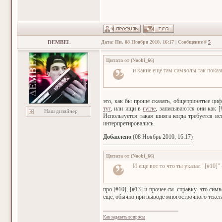
DEMBEL
Дата: Пн, 08 Ноября 2010, 16:17 | Сообщение #
5
Цитата от
(
Noobi_66
)
и какие еще там символы так показ
это, как бы проще сказать, общепринятые ци
тут
, или ищи в
гугле
, записываются они как [
Наш дизайнер
Используется такая шняга когда требуется в
интерпретировались.
Добавлено
(08 Ноябрь 2010, 16:17)
---------------------------------------------
Цитата от
(
Noobi_66
)
И еще вот то что ты указал "[#10]"
про [#10], [#13] и прочее см. справку. это си
еще, обычно при выводе многострочного текста 
Как задавать вопросы