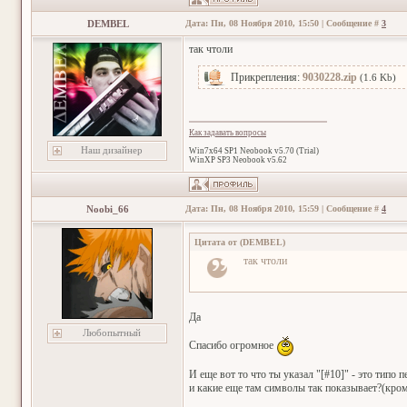
DEMBEL
Дата: Пн, 08 Ноября 2010, 15:50 | Сообщение #
3
так чтоли
Прикрепления:
9030228.zip
(1.6 Kb)
Как задавать вопросы
Наш дизайнер
Win7x64 SP1 Neobook v5.70 (Trial)
WinXP SP3 Neobook v5.62
Noobi_66
Дата: Пн, 08 Ноября 2010, 15:59 | Сообщение #
4
Цитата от
(
DEMBEL
)
так чтоли
Да
Любопытный
Спасибо огромное
И еще вот то что ты указал "[#10]" - это типо 
и какие еще там символы так показывает?(кром