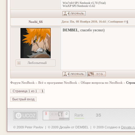
Win7x64 SP1 Neobook v5.70 (Trial)
WinXP SP3 Neobook v5.62
Noobi_66
Дата: Пн, 08 Ноября 2010, 16:44 | Сообщение #
6
DEMBEL
, спасибо уяснил)
Любопытный
Форум NeoBook
»
Всё о программе NeoBook
»
Общие вопросы по NeoBook
»
Строк
Страница
1
из
1
1
© 2009 Peter Pavlov | © 2009 Дизайн от DEMBEL | © 2009 Создано в
Devate.r