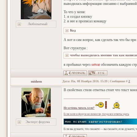
выводилась информация связанно с выбранной
То что у меня:
1. я создал кнопку
2. в нее я прописал команду
Любопытный
А вот и сам вопрос, как сделать так что бы пр
Вот структура :
я пробывал через
setvar
обозначить каждую стро
mishem
Дата: Пн, 08 Ноября 2010, 15:39 | Сообщение #
2
В свойствах стиля отметка стоит что текст мн
Не хочешь читать хелп?
Если хелп и форум не помогли, тогда все ответы здесь
Эксперт форума
Если вы думаете, что сможете — вы сможете, если думаете, 