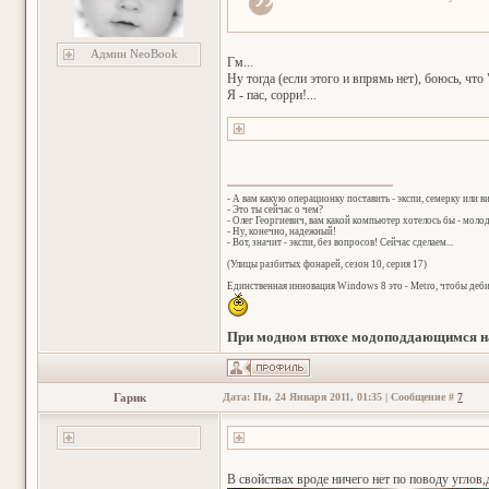
Админ NeoBook
Гм...
Ну тогда (если этого и впрямь нет), боюсь, что
Я - пас, сорри!...
- А вам какую операционку поставить - экспи, семерку или в
- Это ты сейчас о чем?
- Олег Георгиевич, вам какой компьютер хотелось бы - мол
- Ну, конечно, надежный!
- Вот, значит - экспи, без вопросов! Сейчас сделаем...
(Улицы разбитых фонарей, сезон 10, серия 17)
Единственная инновация Windows 8 это - Metro, чтобы деб
При модном втюхе модоподдающимся на
Гарик
Дата: Пн, 24 Января 2011, 01:35 | Сообщение #
7
В свойствах вроде ничего нет по поводу углов