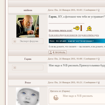
mishem
Дата: Пн, 24 Января 2011, 01:03 | Сообщение #
2
Гарик
, НУ, а фотошоп чем тебя не устраивает?
Не хочешь читать хелп?
Если хелп и форум не помогли, тогда все ответы здесь
Эксперт форума
Если вы думаете, что сможете — вы сможете, если думаете, 
Гарик
Дата: Пн, 24 Января 2011, 01:08 | Сообщение #
3
Мне надо в N\B рисовать.Прямоугольники будут
Peter
Дата: Пн, 24 Января 2011, 01:21 | Сообщение #
4
Цитата от
(
Гарик
)
Мне надо в N\B рисовать