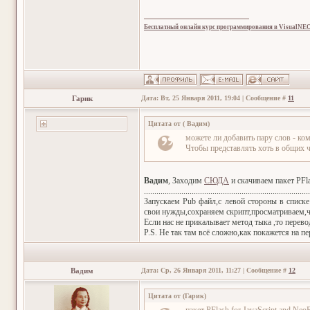
Бесплатный онлайн курс программирования в VisualNE
Гарик
Дата: Вт, 25 Января 2011, 19:04 | Сообщение #
11
Цитата от
(
Вадим
)
можете ли добавить пару слов - ком
Чтобы представлять хоть в общих че
Вадим
, Заходим
СЮДА
и скачиваем пакет PFla
...............................................................................
Запускаем Pub файл,с левой стороны в списк
свои нужды,сохраняем скрипт,просматриваем,ч
Если нас не прикалывает метод тыка ,то перев
P.S. Не так там всё сложно,как покажется на п
Вадим
Дата: Ср, 26 Января 2011, 11:27 | Сообщение #
12
Цитата от
(
Гарик
)