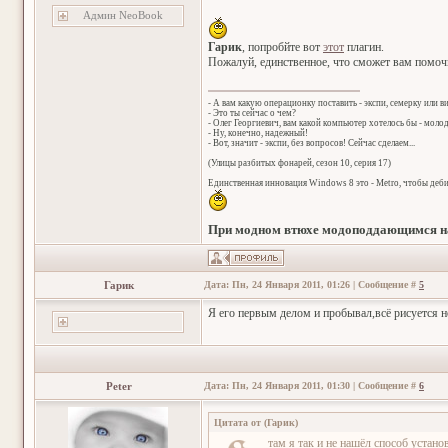
Админ NeoBook
Гарик
, попробйте вот
этот
плагин.
Пожалуй, единственное, что сможет вам пом
- А вам какую операционку поставить - экспи, семерку или в
- Это ты сейчас о чем?
- Олег Георгиевич, вам какой компьютер хотелось бы - мол
- Ну, конечно, надежный!
- Вот, значит - экспи, без вопросов! Сейчас сделаем...
(Улицы разбитых фонарей, сезон 10, серия 17)
Единственная инновация Windows 8 это - Metro, чтобы деб
При модном втюхе модоподдающимся на
Гарик
Дата: Пн, 24 Января 2011, 01:26 | Сообщение #
5
Я его первым делом и пробывал,всё рисуется но
Peter
Дата: Пн, 24 Января 2011, 01:30 | Сообщение #
6
Цитата от
(
Гарик
)
там я так и не нашёл способ устано