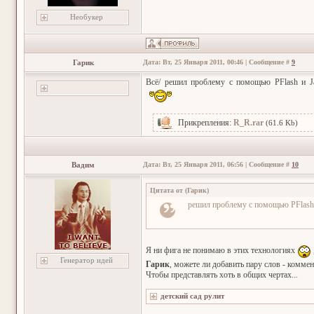
Необукер
Гарик
Дата: Вт, 25 Января 2011, 00:46 | Сообщение #
9
Всё/ решил проблему с помощью PFlash и Jav
Прикрепления:
R_R.rar
(61.6 Kb)
Вадим
Дата: Вт, 25 Января 2011, 06:56 | Сообщение #
10
Цитата от
(
Гарик
)
решил проблему с помощью PFlash 
Я ни фига не понимаю в этих технологиях
Генератор идей
Гарик
, можете ли добавить пару слов - коммент
Чтобы представлять хоть в общих чертах...