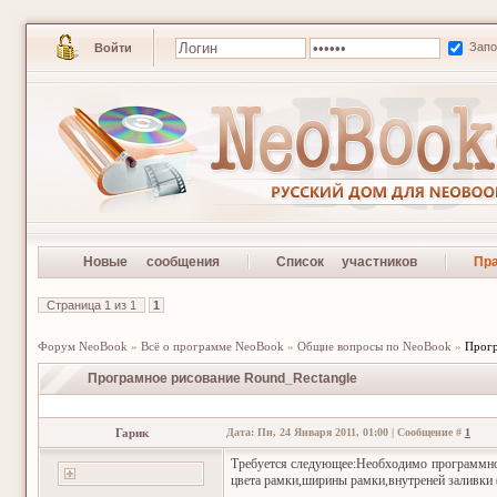
Зап
Войти
Новые сообщения
Список участников
Пр
Страница
1
из
1
1
Форум NeoBook
»
Всё о программе NeoBook
»
Общие вопросы по NeoBook
»
Прогр
Програмное рисование Round_Rectangle
Гарик
Дата: Пн, 24 Января 2011, 01:00 | Сообщение #
1
Требуется следующее:Необходимо программно 
цвета рамки,ширины рамки,внутреней заливки (