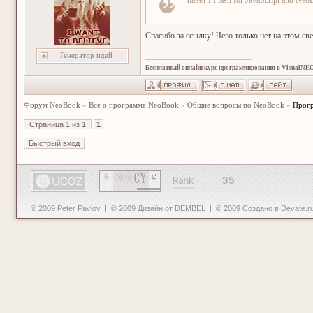
пакет PFlash for JavaScript and Neo
Спасибо за ссылку! Чего только нет на этом св
Генератор идей
Бесплатный онлайн курс программирования в VisualNE
Форум NeoBook
»
Всё о программе NeoBook
»
Общие вопросы по NeoBook
»
Прогр
Страница
1
из
1
1
© 2009 Peter Pavlov | © 2009 Дизайн от DEMBEL | © 2009 Создано в
Devate.r