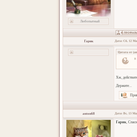
Любопытный
Гарик
Дата: Сб, 12 Ма
Цитата от
(
an
в
Хм, действите
Держите...
При
anton68
Дата: Вс, 13 Ма
Гарик
, Спас