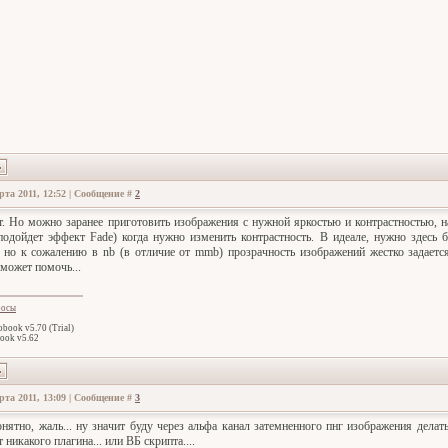
рта 2011, 12:52 | Сообщение #
2
. Но можно заранее приготовить изображения с нужной яркостью и контрастностью, на
подойдет эффект Fade) когда нужно изменить контрастность. В идеале, нужно здесь 
 но к сожалению в nb (в отличие от mmb) прозрачность изображений жестко задается 
сможет помочь...
росы
book v5.70 (Trial)
ook v5.62
рта 2011, 13:09 | Сообщение #
3
онятно, жаль... ну значит буду через альфа канал затемненного пнг изображения делат
 никакого плагина... или ВБ скрипта....