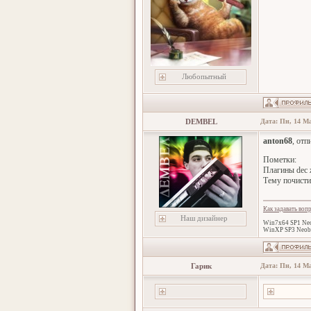
Любопытный
DEMBEL
Дата: Пн, 14 Ма
anton68
, отп
Пометки:
Плагины dec 
Тему почисти
Как задавать воп
Наш дизайнер
Win7x64 SP1 Neo
WinXP SP3 Neob
Гарик
Дата: Пн, 14 Ма