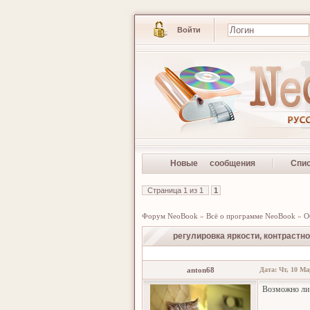
Войти
Новые сообщения
Спи
Страница
1
из
1
1
Форум NeoBook
»
Всё о программе NeoBook
»
О
регулировка яркости, контрастн
anton68
Дата: Чт, 10 Ма
Возможно ли 