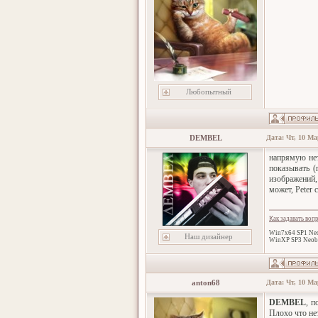
Любопытный
DEMBEL
Дата: Чт, 10 Ма
напрямую нет
показывать (
изображений,
может, Peter 
Как задавать воп
Win7x64 SP1 Neo
Наш дизайнер
WinXP SP3 Neob
anton68
Дата: Чт, 10 Ма
DEMBEL
, п
Плохо что нет