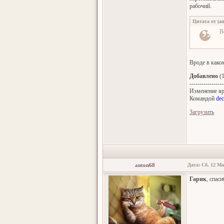
рабочий.
Цитата от
(
an
В
Вроде в како
Добавлено
(1
-----------------
Изменение яр
Командой
de
Загрузить
anton68
Дата: Сб, 12 Ма
Гарик
, спас