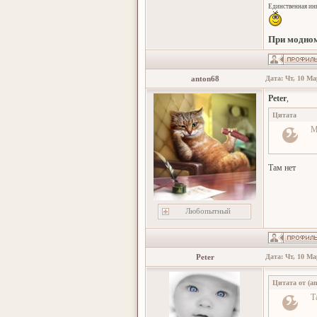
Единственная инн
При модном
anton68
Дата: Чт, 10 Ма
Peter
,
Цитата
М
Там нет
Любопытный
Peter
Дата: Чт, 10 Ма
Цитата от
(
an
Т