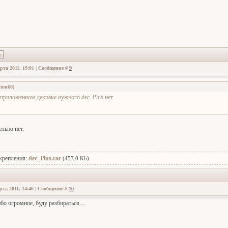
рта 2011, 19:01 | Сообщение #
9
ton68
)
 приложенном декпаке нужного dec_Plus нет
льно нет.
крепления:
dec_Plus.rar
(457.0 Kb)
рта 2011, 14:46 | Сообщение #
10
ибо огромное, буду разбираться....