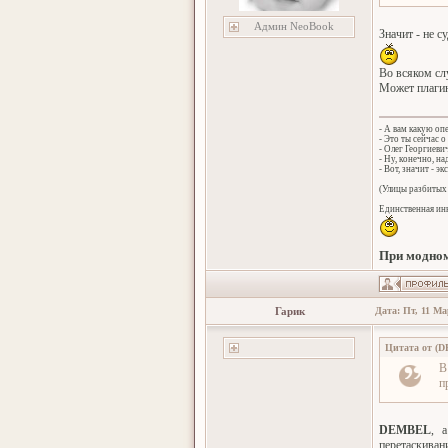
Админ NeoBook
Значит - не су
Во всяком сл
Может плагин
- А вам какую оп
- Это ты сейчас о
- Олег Георгиеви
- Ну, конечно, н
- Вот, значит - эк
(Улицы разбитых 
Единственная инн
При модном
Гарик
Дата: Пт, 11 Ма
Цитата от
(
D
В
п
DEMBEL
, 
перетаскиван