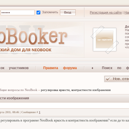
Запомнить
Регистрация на сайте
|
На
До
На
по
со
не
п
чт
сок участников
Правила форума
♦ Поиск по ф
бщие вопросы по NeoBook
»
регулировка яркости, контрастности изображения
ости изображения
рта 2011, 08:46 | Сообщение #
1
регулировать в программе NeoBook яркость и контрастность изображения? если да то ка