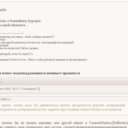
дьба.
учае, в ближайшем будущем.
 какой объявится....
ерационку поставить - экспи, семерку или висту?
 чем?
ч, вам какой компьютер хотелось бы - молодежный или надежный?
адежный!
спи, без вопросов! Сейчас сделаем...
фонарей, сезон 10, серия 17)
овация Windows 8 это - Metro, чтобы дебилы по иконкам не промахивались!
 втюхе модоподдающимся начинает нравиться
рта 2011, 16:17 | Сообщение #
7
EMBEL
)
 идеале, нужно здесь бы динамически менять прозрачность верхних изображений,
розрачность изображений жестко задается при создании обьекта Picture и не меняется
а почему бы не загнать картинку или другой объект в CustomWindow(NoBorder)
ии главного окна перемещать наш кустом соответственно(пропорционально)имитируя с