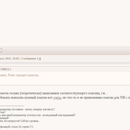
рта 2011, 16:02 | Сообщение #
4
EMBEL
)
ожет, Peter сможет помочь...
омочь только (теоретически) написанием соответствующего плагина, гм...
овать поискать нужный плагин вот
здесь
, но что-то я не припоминаю плагин для NB 
ерационку поставить - экспи, семерку или висту?
 чем?
ч, вам какой компьютер хотелось бы - молодежный или надежный?
адежный!
спи, без вопросов! Сейчас сделаем...
фонарей, сезон 10, серия 17)