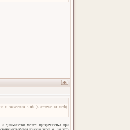
 но к сожалению в nb (в отличие от mmb)
 и динамически менять прозрачность,а при
татичность.Метод конечно через ж...,но зато