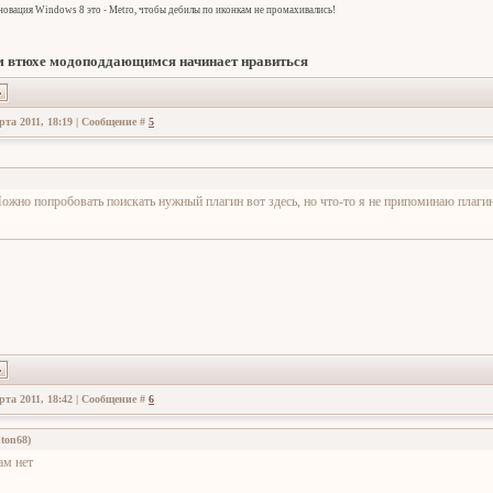
овация Windows 8 это - Metro, чтобы дебилы по иконкам не промахивались!
 втюхе модоподдающимся начинает нравиться
рта 2011, 18:19 | Сообщение #
5
ожно попробовать поискать нужный плагин вот здесь, но что-то я не припоминаю плаг
рта 2011, 18:42 | Сообщение #
6
ton68
)
ам нет