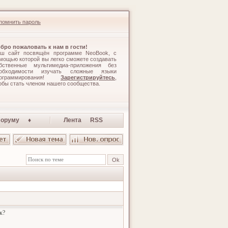
помнить пароль
бро пожаловать к нам в гости!
ш сайт посвящён программе NeoBook, с
мощью которой вы легко сможете создавать
бственные мультимедиа-приложения без
обходимости изучать сложные языки
рограммирования!
Зарегистрируйтесь
,
обы стать членом нашего сообщества.
оруму ♦
Лента RSS
к?