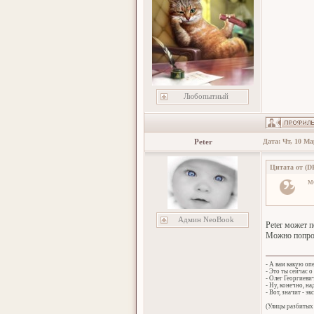
Любопытный
Peter
Дата: Чт, 10 Ма
Цитата от
(
D
м
Админ NeoBook
Peter может п
Можно попроб
- А вам какую оп
- Это ты сейчас о
- Олег Георгиеви
- Ну, конечно, н
- Вот, значит - эк
(Улицы разбитых 