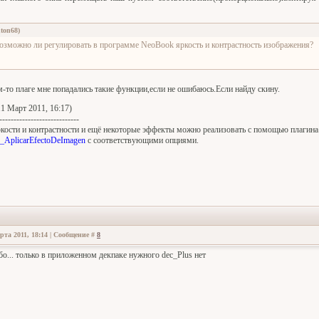
ton68
)
озможно ли регулировать в программе NeoBook яркость и контрастность изображения?
м-то плаге мне попадались такие функции,если не ошибаюсь.Если найду скину.
1 Март 2011, 16:17)
----------------------------
кости и контрастности и ещё некоторые эффекты можно реализовать с помощью плагина
c_AplicarEfectoDeImagen
c соответствующими опциями.
рта 2011, 18:14 | Сообщение #
8
ибо... только в приложенном декпаке нужного dec_Plus нет