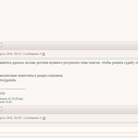
рта 2011, 02:11 | Сообщение #
11
ишитесь удалось ли вам достичь нужного результата этим плагом, чтобы решить судьбу э
желательно поместить в раздел плагинов.
ть/удалить.
росы
book v5.70 (Trial)
ook v5.62
рта 2011, 02:59 | Сообщение #
12