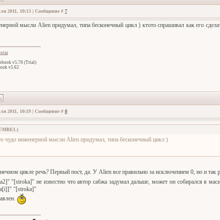
ля 2011, 10:13 | Сообщение #
7
енерной мысли Alien придумал, типа бесконечный цикл ) ктото спрашивал как его сделат
росы
book v5.70 (Trial)
ook v5.62
ля 2011, 10:19 | Сообщение #
8
EMBEL
)
то чудо инженерной мысли Alien придумал, типа бесконечный цикл )
ечном цикле речь? Первый пост, да. У Alien все правильно за исключением 0, но и так р
ka2]" "[stroka]" не известно что автор сабжа задумал дальше, может он собирался в ма
a[i]]" "[stroka]"
равлен.