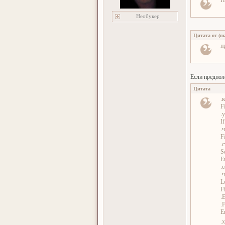
П
Необукер
Цитата от
(
ma
п
Если предполо
Цитата
.
Fi
.
I
.
Fi
.
S
E
.
.
L
Fi
.
.F
E
.