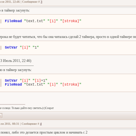
ля 2011, 22:46 | Сообщение #
3
 в таймер засунуть:
FileRead
"
text.txt
"
"
[i]
"
"
[stroka]
"
трока не будет читаться, что бы она читалась сделай 2 таймера, просто в одной таймере 
SetVar
"
[i]
"
"
1
"
3 Июль 2011, 22:46)
----------------------------
о в таймер засунуть:
SetVar
"
[i]
"
"
[i]
+1
"
FileRead
"
text.txt
"
"
[i]
"
"
[stroka]
"
е солнце. Только дайте ему светить.(с)Сократ
ля 2011, 08:31 | Сообщение #
4
 понял, либо это делается простым циклом и начинать с 2