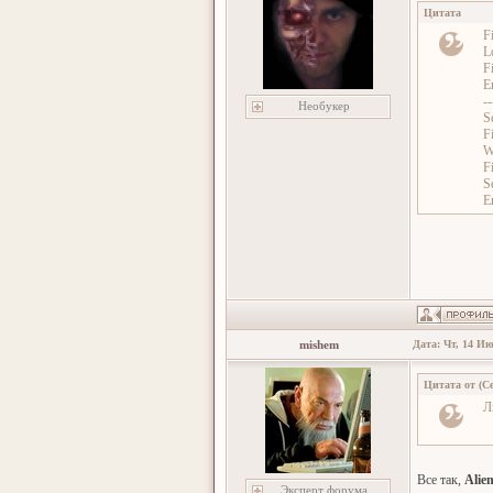
Цитата
Fi
L
Fi
E
--
Необукер
S
Fi
W
Fi
S
E
mishem
Дата: Чт, 14 Ию
Цитата от
(
С
Л
Все так,
Alie
Эксперт форума