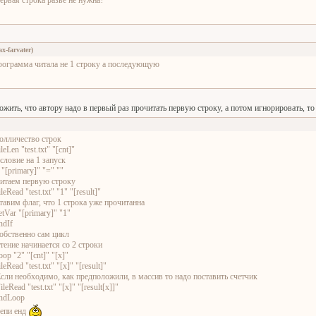
ервая строка разве не нужна?
x-farvater
)
рограмма читала не 1 строку а последующую
жить, что автору надо в первый раз прочитать первую строку, а потом игнорировать, то 
колличество строк
leLen "test.txt" "[cnt]"
условие на 1 запуск
f "[primary]" "=" ""
читаем первую строку
leRead "test.txt" "1" "[result]"
ставим флаг, что 1 строка уже прочитанна
etVar "[primary]" "1"
ndIf
собственно сам цикл
чтение начинается со 2 строки
oop "2" "[cnt]" "[x]"
leRead "test.txt" "[x]" "[result]"
Если необходимо, как предположили, в массив то надо поставить счетчик
ileRead "test.txt" "[x]" "[result[x]]"
ndLoop
хепи енд