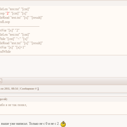
leLen "test.txt" "[cnt]"
oop "
2
" "[cnt]" "[x]"
leRead "test.txt" "[x]" "[result]"
ndLoop
-----------------------------------
etVar "[x]" "2"
leLen "test.txt" "[cnt]"
hile "[cnt]" "<" "[x]"
leRead "test.txt" "[x]" "[result]"
etVar "[x]" "[x]+1"
ndWhile
ля 2011, 08:34 | Сообщение #
5
ергей
)
ибо я не так понял,
n
выше уже написал. Только не с 0 и не с 2.