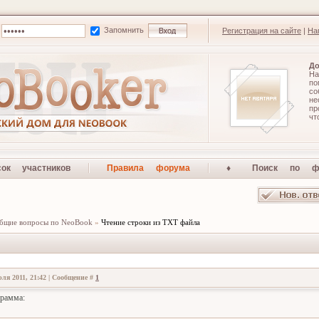
Запомнить
Регистрация на сайте
|
На
До
На
по
со
не
п
чт
сок участников
Правила форума
♦ Поиск по ф
бщие вопросы по NeoBook
»
Чтение строки из TXT файла
ля 2011, 21:42 | Сообщение #
1
грамма: