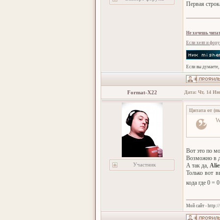
Первая строк
Не хочешь читат
Если хелп и фору
Если вы думаете,
Format-X22
Дата: Чт, 14 Ию
Цитата от
(
ma
W
Вот это по мо
Возможно в д
Участник
А так да,
Ali
Только вот в
кода где 0 = 
Мой сайт - http: