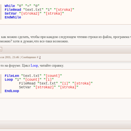
While
"
0
"
"
=
"
"
0
"
FileRead
"
text.txt
"
"
1
"
"
[stroka]
"
SetVar
"
[stroka2]
"
"
[stroka]
"
EndWhile
: как можно сделать, чтобы при каждом следующем чтении строки из файла, программа ч
зможно? хотя я думаю,что все-таки возможно.
ля 2011, 21:46 | Сообщение #
2
-то на форуме. Цикл
Loop
, читайте справку.
FileLen
"
text.txt
"
"
[count]
"
Loop
"
1
"
"
[count]
"
"
[i]
"
FileRead 
"
text.txt
"
"
[i]
"
"
[stroka]
"
SetVar 
"
[stroka2]
"
"
[stroka]
"
EndLoop