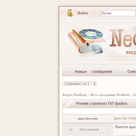
Войти
Новые сообщения
Спи
Страница
1
из
1
1
Форум NeoBook
»
Всё о программе NeoBook
»
О
Чтение строки из TXT файла
max-farvater
Дата: Ср, 13 Ию
Имеется про
Любопытный