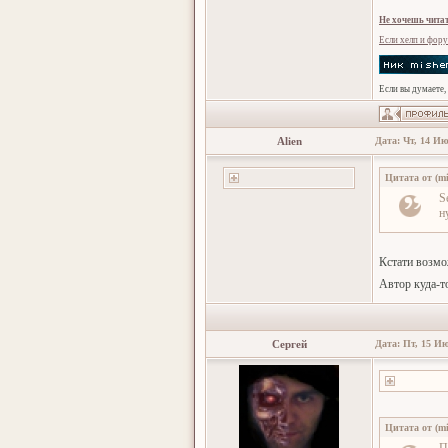
Не хочешь читат
Если хелп и фору
Если вы думаете,
Alien
Дата: Чт, 14 Ию
Цитата от
(
m
S
н
Кстати возмо
Автор куда-т
Сергей
Дата: Пт, 15 Ию
Цитата от
(
m