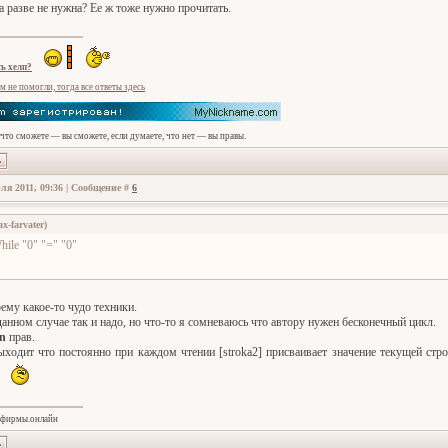
а разве не нужна? Ее ж тоже нужно прочитать.
ь хелп?
м не помогли, тогда все ответы здесь
 что сможете — вы сможете, если думаете, что нет — вы правы.
ля 2011, 09:36 | Сообщение #
6
x-farvater
)
hile "0" "=" "0"
ему какое-то чудо техники.
анном случае так и надо, но что-то я сомневаюсь что автору нужен бесконечный цикл.
en
прав.
ыходит что постоянно при каждом чтении [stroka2] присваивает значение текущей стр
0
//фирмы.онлайн