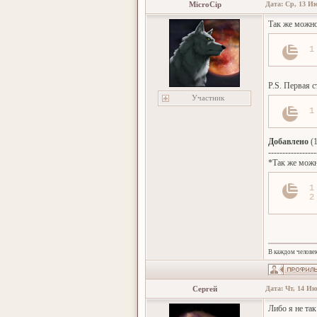
MicroCip
Дата: Ср, 13 Ию
Так же можно
1
P.S. Первая с
Участник
1
Добавлено
(1
-----------------
*Так же можн
1
2
В каждом человек
Сергей
Дата: Чт, 14 Ию
Либо я не так