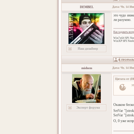
DEMBEL
Дата: Чт, 14 Ию
это чудо инж
ли разумно.
Как задавать воп
Win7x64 SP1 Neo
WinXP SP3 Neob
Наш дизайнер
mishem
Дата: Чт, 14 Ию
Цитата от
(
D
э
Окаком бескон
Эксперт форума
SetVar "[stro
SetVar "[strok
О, 0 уже исп