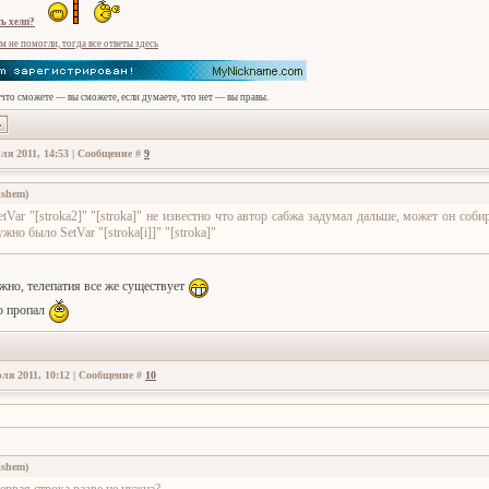
ь хелп?
м не помогли, тогда все ответы здесь
 что сможете — вы сможете, если думаете, что нет — вы правы.
ля 2011, 14:53 | Сообщение #
9
ishem
)
etVar "[stroka2]" "[stroka]" не известно что автор сабжа задумал дальше, может он соби
ужно было SetVar "[stroka[i]]" "[stroka]"
жно, телепатия все же существует
о пропал
ля 2011, 10:12 | Сообщение #
10
ishem
)