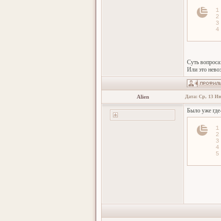
1
2
3
4
Суть вопроса
Или это нево
Alien
Дата: Ср, 13 Ию
Было уже где
1
2
3
4
5