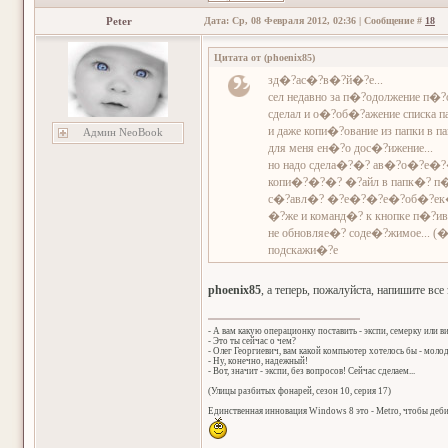
Peter
Дата: Ср, 08 Февраля 2012, 02:36 | Сообщение #
18
Цитата от
(
phoenix85
)
зд�?ас�?в�?й�?е...
сел недавно за п�?одолжение п�?ог
сделал и о�?об�?ажение списка п
и даже копи�?ование из папки в п
Админ NeoBook
для меня ен�?о дос�?ижение...
но надо сдела�?�? ав�?о�?е�?
копи�?�?�? �?айл в папк�? п�
с�?авл�? �?е�?�?е�?об�?ек�?
�?же и команд�? к кнопке п�?ив
не обновляе�? соде�?жимое... (
подскажи�?е
phoenix85
, а теперь, пожалуйста, напишите все
- А вам какую операционку поставить - экспи, семерку или в
- Это ты сейчас о чем?
- Олег Георгиевич, вам какой компьютер хотелось бы - мол
- Ну, конечно, надежный!
- Вот, значит - экспи, без вопросов! Сейчас сделаем...
(Улицы разбитых фонарей, сезон 10, серия 17)
Единственная инновация Windows 8 это - Metro, чтобы деб