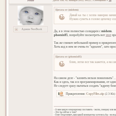
Peter
Дата: Пн, 02 Января 2012, 04:22 | Сообщение #
16
Цитата от
(
mishem
)
Давай ка ты с хелпа наверно начи
Нужно суметь в голове цепочку соз
Админ NeoBook
Да, я в этом полностью солидарен с
mishem
.
phoenix85
, попробуйте посмотреть вот
этот
при
Так же гляньте небольшой пример в прикреплен
Хоть код в нем не очень-то "идеален", зато про
Цитата от
(
phoenix85
)
блин, легко все так кажется, а на с
На самом деле - "казнить нельзя помиловать"...
Как и здесь, так и в программировании, от одн
Не следует сразу пытаться создать "ядрену бом
Прикрепления:
CopyFiles.zip
(2.3 Kb)
- А вам какую операционку поставить - экспи, семерку или в
- Это ты сейчас о чем?
- Олег Георгиевич, вам какой компьютер хотелось бы - мол