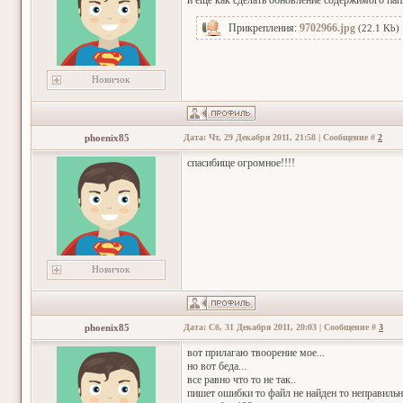
и еще как сделать обновление содержимого пап
Прикрепления:
9702966.jpg
(22.1 Kb)
Новичок
phoenix85
Дата: Чт, 29 Декабря 2011, 21:58 | Сообщение #
2
спасибище огромное!!!!
Новичок
phoenix85
Дата: Сб, 31 Декабря 2011, 20:03 | Сообщение #
3
вот прилагаю твоорение мое...
но вот беда...
все равно что то не так..
пишет ошибки то файл не найден то неправильно