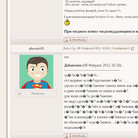
- Ну, конечно, надежный!
- Вот, значит - экспи, без вопросов! Сейчас сделаем...
(Улицы разбитых фонарей, сезон 10, серия 17)
Единственная инновация Windows 8 это - Metro, чтобы деб
При модном втюхе модоподдающимся на
phoenix85
Дата: Ср, 08 Февраля 2012, 02:26 | Сообщение #
17
спс
Добавлено
(08 Февраля 2012, 02:26)
---------------------------------------------
зд�?ас�?в�?й�?е...
сел недавно за п�?одолжение п�?ог .....
сделал и о�?об�?ажение списка папок как н
и даже копи�?ование из папки в папк�? .
Новичок
для меня ен�?о дос�?ижение...
но надо сдела�?�? ав�?о�?е�?�?е�? соде
копи�?�?�? �?айл в папк�? п�?иемник,�
с�?авл�? �?е�?�?е�?об�?ек�? (в�?би�?
�?же и команд�? к кнопке п�?ивязал и на �
не обновляе�? соде�?жимое... (�?о�?я по�
подскажи�?е