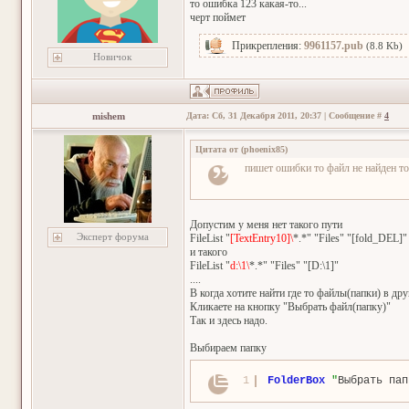
то ошибка 123 какая-то...
черт поймет
Прикрепления:
9961157.pub
(8.8 Kb)
Новичок
mishem
Дата: Сб, 31 Декабря 2011, 20:37 | Сообщение #
4
Цитата от
(
phoenix85
)
пишет ошибки то файл не найден то 
Допустим у меня нет такого пути
Эксперт форума
FileList "
[TextEntry10]\
*.*" "Files" "[fold_DEL]"
и такого
FileList "
d:\1\
*.*" "Files" "[D:\1]"
....
В когда хотите найти где то файлы(папки) в др
Кликаете на кнопку "Выбрать файл(папку)"
Так и здесь надо.
Выбираем папку
1
FolderBox
"
Выбрать пап