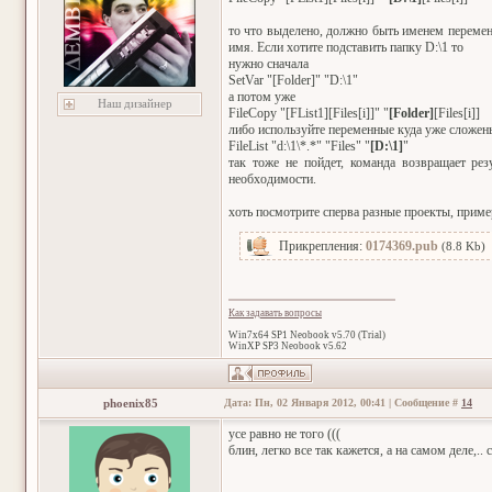
то что выделено, должно быть именем переменн
имя. Если хотите подставить папку D:\1 то
нужно сначала
SetVar "[Folder]" "D:\1"
а потом уже
Наш дизайнер
FileCopy "[FList1][Files[i]]" "
[Folder]
[Files[i]]
либо используйте переменные куда уже сложен
FileList "d:\1\*.*" "Files" "
[D:\1]
"
так тоже не пойдет, команда возвращает рез
необходимости.
хоть посмотрите сперва разные проекты, приме
Прикрепления:
0174369.pub
(8.8 Kb)
Как задавать вопросы
Win7x64 SP1 Neobook v5.70 (Trial)
WinXP SP3 Neobook v5.62
phoenix85
Дата: Пн, 02 Января 2012, 00:41 | Сообщение #
14
усе равно не того (((
блин, легко все так кажется, а на самом деле,.