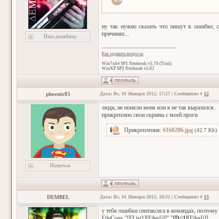
ну так нужно сказать что пишут в ошибке, 
причинах...
Наш дизайнер
Как задавать вопросы
Win7x64 SP1 Neobook v5.70 (Trial)
WinXP SP3 Neobook v5.62
phoenix85
Дата: Вс, 01 Января 2012, 17:27 | Сообщение #
12
люди, не поняли меня или я не так выразился..
прикрепляю свои скрины с моей проги
Прикрепления:
6168206.jpg
(42.7 Kb)
Новичок
DEMBEL
Дата: Вс, 01 Января 2012, 18:32 | Сообщение #
13
у тебя ошибки синтаксиса в командах, поэтому
FileCopy "[FList1][Files[i]]" "
[D:\1]
[Files[i]]