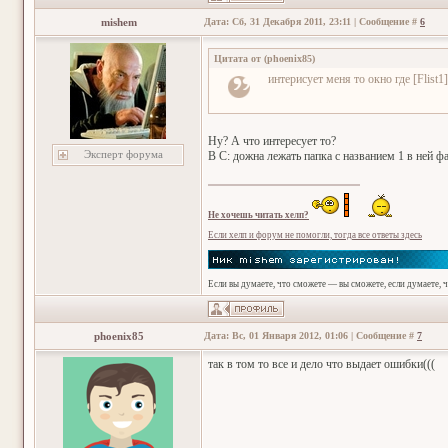
mishem
Дата: Сб, 31 Декабря 2011, 23:11 | Сообщение #
6
Цитата от
(
phoenix85
)
интерисует меня то окно где [Flist1]
Ну? А что интересует то?
Эксперт форума
В С: дожна лежать папка с названием 1 в ней фа
Не хочешь читать хелп?
Если хелп и форум не помогли, тогда все ответы здесь
Если вы думаете, что сможете — вы сможете, если думаете, 
phoenix85
Дата: Вс, 01 Января 2012, 01:06 | Сообщение #
7
так в том то все и дело что выдает ошибки(((