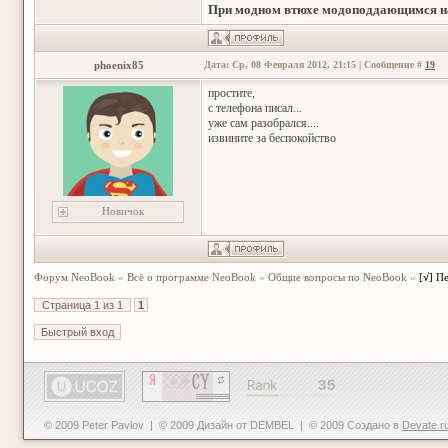
При модном втюхе модоподдающимся на
phoenix85
Дата: Ср, 08 Февраля 2012, 21:15 | Сообщение #
19
простите,
с телефона писал...
уже сам разобрался....
извините за беспокойство
Новичок
Форум NeoBook
»
Всё о программе NeoBook
»
Общие вопросы по NeoBook
»
[√] П
Страница
1
из
1
1
© 2009 Peter Pavlov | © 2009 Дизайн от DEMBEL | © 2009 Создано в
Devate.r