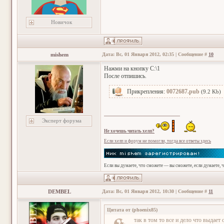
Новичок
mishem
Дата: Вс, 01 Января 2012, 02:35 | Сообщение #
10
Нажми на кнопку C:\1
После отпишись.
Прикрепления:
0072687.pub
(9.2 Kb)
Эксперт форума
Не хочешь читать хелп?
Если хелп и форум не помогли, тогда все ответы здесь
Если вы думаете, что сможете — вы сможете, если думаете, 
DEMBEL
Дата: Вс, 01 Января 2012, 10:30 | Сообщение #
11
Цитата от
(
phoenix85
)
так в том то все и дело что выдает