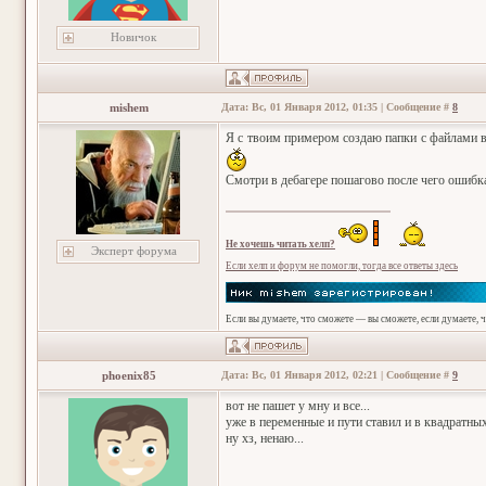
Новичок
mishem
Дата: Вс, 01 Января 2012, 01:35 | Сообщение #
8
Я с твоим примером создаю папки с файлами в 
Смотри в дебагере пошагово после чего ошибк
Не хочешь читать хелп?
Эксперт форума
Если хелп и форум не помогли, тогда все ответы здесь
Если вы думаете, что сможете — вы сможете, если думаете, 
phoenix85
Дата: Вс, 01 Января 2012, 02:21 | Сообщение #
9
вот не пашет у мну и все...
уже в переменные и пути ставил и в квадратных
ну хз, ненаю...