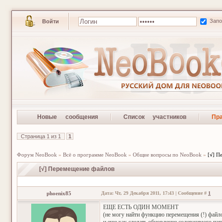
Зап
Войти
Новые сообщения
Список участников
Пр
Страница
1
из
1
1
Форум NeoBook
»
Всё о программе NeoBook
»
Общие вопросы по NeoBook
»
[√] П
[√] Перемещение файлов
phoenix85
Дата: Чт, 29 Декабря 2011, 17:43 | Сообщение #
1
ЕЩЕ ЕСТЬ ОДИН МОМЕНТ
(не могу найти функцию перемещения (!) файло