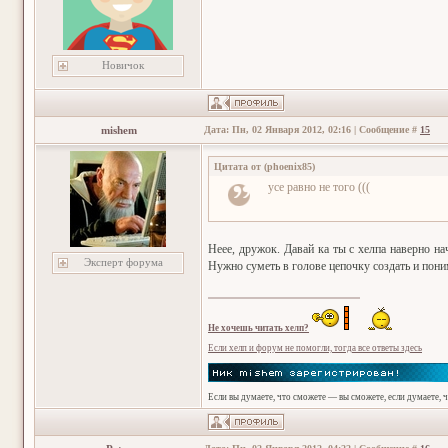
Новичок
mishem
Дата: Пн, 02 Января 2012, 02:16 | Сообщение #
15
Цитата от
(
phoenix85
)
усе равно не того (((
Неее, дружок. Давай ка ты с хелпа наверно н
Эксперт форума
Нужно суметь в голове цепочку создать и поним
Не хочешь читать хелп?
Если хелп и форум не помогли, тогда все ответы здесь
Если вы думаете, что сможете — вы сможете, если думаете, 