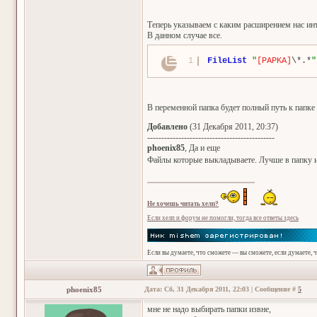
Теперь указываем с каким расширением нас ин
В данном случае все.
1
FileList
"
[PAPKA]
\*.*
"
В переменной папка будет полный путь к папке
Добавлено
(31 Декабря 2011, 20:37)
---------------------------------------------
phoenix85
, Да и еще
Файлы которые выкладываете. Лучше в папку и
Не хочешь читать хелп?
Если хелп и форум не помогли, тогда все ответы здесь
Если вы думаете, что сможете — вы сможете, если думаете, 
phoenix85
Дата: Сб, 31 Декабря 2011, 22:03 | Сообщение #
5
мне не надо выбирать папки извне,