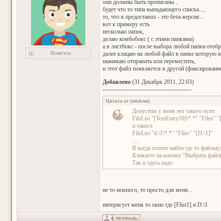
они должны быть прописаны ..
будет что то типа выпадающего списка...,
то, что я предоставил - это бета-версия...
вот к примеру есть
несколько папок,
делаю комбобокс ( с этими папками)
а в листбокс - после выбора любой папки отоб
Новичок
далее клацаю на любой файл в папке которую 
нажимаю отправить или переместить,
и этот файл появляется в другой (фиксированно
Добавлено
(31 Декабря 2011, 22:03)
---------------------------------------------
Цитата от
(
mishem
)
Допустим у меня нет такого пути
FileList "[TextEntry10]\*.*" "Files" 
и такого
FileList "d:\1\*.*" "Files" "[D:\1]"
....
В когда хотите найти где то файлы
Кликаете на кнопку "Выбрать файл
Так и здесь надо.
не то немного, то просто для меня...
интерисует меня то окно где [Flist1] и D:\1