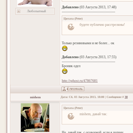
Добавлено
(03 Августа 2013, 17:48)
Любопытный
---------------------------------------------
Цитата
(
Peter
)
будете публично расстреляны!
Только резиновыми и не более... ок
Добавлено
(03 Августа 2013, 17:55)
---------------------------------------------
Броник одел
http://rghost.ru/47867681
mishem
Дата: Сб, 03 Августа 2013, 18:00 | Сообщение #
38
Цитата
(
Peter
)
mishem, давай так:
Не, давай так, с оговоркой, если я потяну.