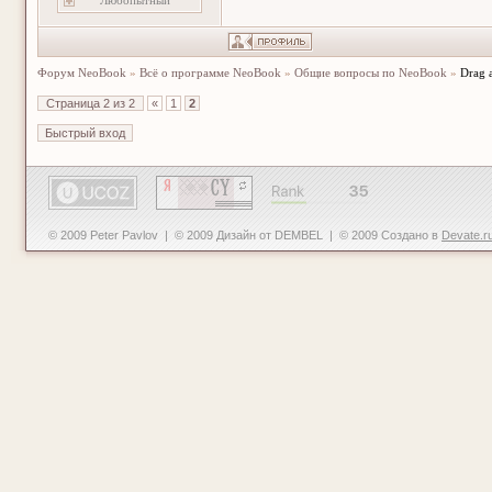
Любопытный
Форум NeoBook
»
Всё о программе NeoBook
»
Общие вопросы по NeoBook
»
Drag 
Страница
2
из
2
«
1
2
© 2009 Peter Pavlov | © 2009 Дизайн от DEMBEL | © 2009 Создано в
Devate.r