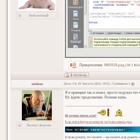
Любопытный
Прикрепления:
9805928.png
(30.2 Kb)
mishem
Дата: Сб, 03 Августа 2013, 19:52 | Сообщение #
43
Я в принципе так и понял, просто подумал что 
Ну ждемс продолжения. Нужная вщчь.
Не хочешь читать хелп?
Если хелп и форум не помогли, тогда все ответы здесь
Эксперт форума
Если вы думаете, что сможете — вы сможете, если думаете, 