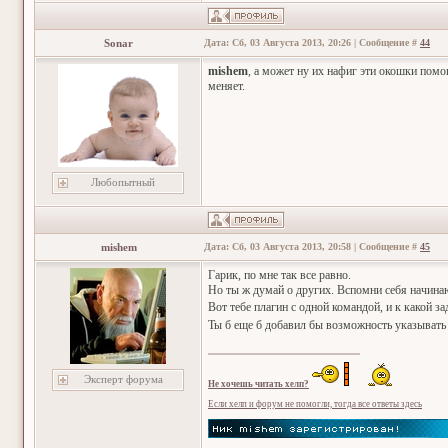
Sonar
Дата: Сб, 03 Августа 2013, 20:26 | Сообщение #
44
mishem
, а может ну их нафиг эти окошки помо
меняет.
Любопытный
mishem
Дата: Сб, 03 Августа 2013, 20:58 | Сообщение #
45
Гарик, по мне так все равно.
Но ты ж думай о других. Вспомни себя начин
Вот тебе плагин с одной командой, и к какой з
Ты б еще б добавил бы возможность указывать 
Эксперт форума
Не хочешь читать хелп?
Если хелп и форум не помогли, тогда все ответы здесь