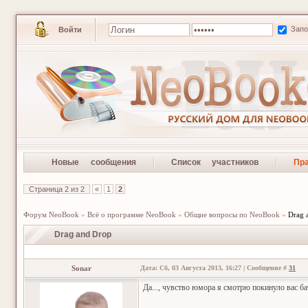
Зап
Войти
Новые сообщения
Список участников
Пр
Страница
2
из
2
«
1
2
Форум NeoBook
»
Всё о программе NeoBook
»
Общие вопросы по NeoBook
»
Drag 
Drag and Drop
Sonar
Дата: Сб, 03 Августа 2013, 16:27 | Сообщение #
31
Да..., чувство юмора я смотрю покинуло вас ба