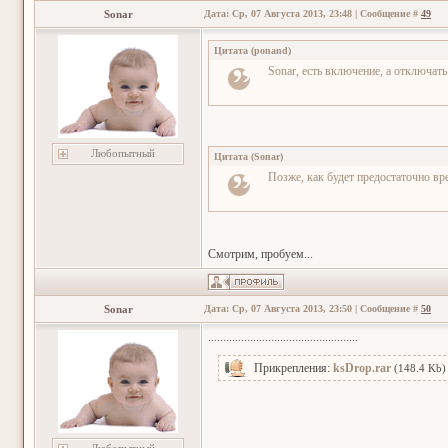
Sonar
Дата: Ср, 07 Августа 2013, 23:48 | Сообщение #
49
Цитата
(
ponand
)
Sonar, есть включение, а отключать
Любопытный
Цитата
(
Sonar
)
Позже, как будет предостаточно вр
Смотрим, пробуем...
Sonar
Дата: Ср, 07 Августа 2013, 23:50 | Сообщение #
50
..................................................
Прикрепления:
ksDrop.rar
(148.4 Kb)