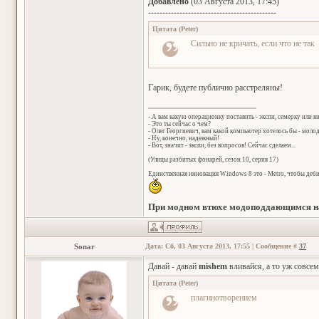
Добавлено
(03 Августа 2013, 17:45)
---------------------------------------------
Цитата
(
Peter
)
Сильно не кричать, если что не так
Гарик, будете публично расстреляны!
- А вам какую операционку поставить - экспи, семерку или в
- Это ты сейчас о чем?
- Олег Георгиевич, вам какой компьютер хотелось бы - мол
- Ну, конечно, надежный!
- Вот, значит - экспи, без вопросов! Сейчас сделаем...
(Улицы разбитых фонарей, сезон 10, серия 17)
Единственная инновация Windows 8 это - Metro, чтобы деб
При модном втюхе модоподдающимся на
Sonar
Дата: Сб, 03 Августа 2013, 17:55 | Сообщение #
37
Давай - давай
mishem
вливайся, а то уж совсем
Цитата
(
Peter
)
плагинотворением