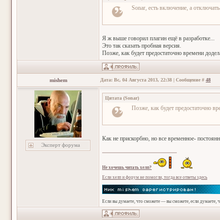
Sonar, есть включение, а отключать
Я ж выше говорил плагин ещё в разработке...
Это так сказать пробная версия.
Позже, как будет предостаточно времени додел
mishem
Дата: Вс, 04 Августа 2013, 22:38 | Сообщение #
48
Цитата
(
Sonar
)
Позже, как будет предостаточно вр
Как не прискорбно, но все временное- постоянн
Эксперт форума
Не хочешь читать хелп?
Если хелп и форум не помогли, тогда все ответы здесь
Если вы думаете, что сможете — вы сможете, если думаете, 