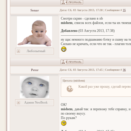
Sonar
Дата: Сб, 03 Августа 2013, 17:38 | Сообщение #
35
Смотри скрин - сделано в nb
mishem
, список всех файлов, если ты их тянеш
Добавлено
(03 Августа 2013, 17:38)
---------------------------------------------
ну щас немного подшаманю бэтку и скину на те
Сильно не кричать, если что не так - плагин тол
Любопытный
Peter
Дата: Сб, 03 Августа 2013, 17:45 | Сообщение #
36
Цитата
(
mishem
)
Какой раз уже прошу, сделай перев
Админ NeoBook
ОК!
mishem
, давай так: я перевожу тебе справку,
по своему вкусу.
По рукам?