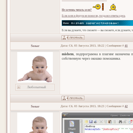
Не хочешь читать хелп?
Если хелп и форум не помогли, тогда все ответы здесь
Если вы думаете, что сможете — вы сможете, если думаете, 
Sonar
Дата: Сб, 03 Августа 2013, 18:22 | Сообщение #
41
mishem
, подпрограмма в плагине назначена 
собственную через окошко помошника.
Любопытный
Sonar
Дата: Сб, 03 Августа 2013, 18:23 | Сообщение #
42