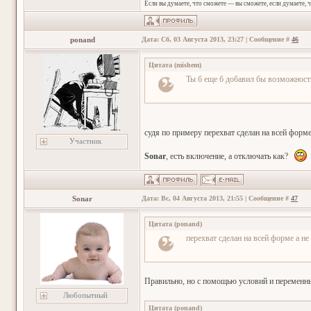
Если вы думаете, что сможете — вы сможете, если думаете, 
ponand
Дата: Сб, 03 Августа 2013, 23:27 | Сообщение #
46
Цитата
(
mishem
)
Ты б еще б добавил бы возможность
судя по примеру перехват сделан на всей форме
Участник
Sonar
, есть включение, а отключать как?
Sonar
Дата: Вс, 04 Августа 2013, 21:55 | Сообщение #
47
Цитата
(
ponand
)
перехват сделан на всей форме а не
Правильно, но с помощью условий и переменн
Любопытный
Цитата
(
ponand
)