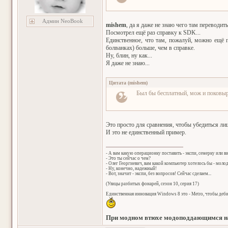
Админ NeoBook
mishem
, да я даже не знаю чего там переводить
Посмотрел ещё раз справку к SDK...
Единственное, что там, пожалуй, можно ещё п
болванках) больше, чем в справке.
Ну, блин, ну как...
Я даже не знаю...
Цитата
(
mishem
)
Был бы бесплатный, мож и поковыря
Это просто для сравнения, чтобы убедиться лиш
И это не единственный пример.
- А вам какую операционку поставить - экспи, семерку или в
- Это ты сейчас о чем?
- Олег Георгиевич, вам какой компьютер хотелось бы - мол
- Ну, конечно, надежный!
- Вот, значит - экспи, без вопросов! Сейчас сделаем...
(Улицы разбитых фонарей, сезон 10, серия 17)
Единственная инновация Windows 8 это - Metro, чтобы деб
При модном втюхе модоподдающимся на