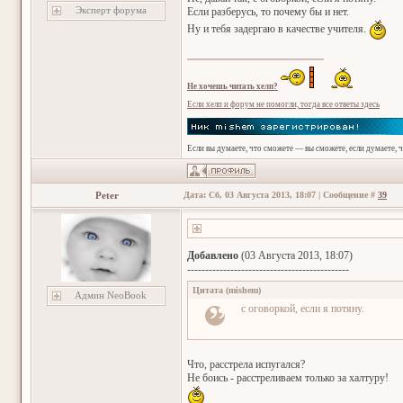
Эксперт форума
Если разберусь, то почему бы и нет.
Ну и тебя задергаю в качестве учителя.
Не хочешь читать хелп?
Если хелп и форум не помогли, тогда все ответы здесь
Если вы думаете, что сможете — вы сможете, если думаете, 
Peter
Дата: Сб, 03 Августа 2013, 18:07 | Сообщение #
39
Добавлено
(03 Августа 2013, 18:07)
---------------------------------------------
Цитата
(
mishem
)
Админ NeoBook
с оговоркой, если я потяну.
Что, расстрела испугался?
Не боись - расстреливаем только за халтуру!