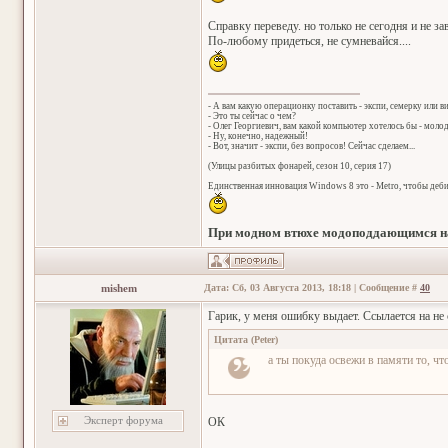
Справку переведу. но только не сегодня и не за
По-любому придеться, не сумневайся....
- А вам какую операционку поставить - экспи, семерку или в
- Это ты сейчас о чем?
- Олег Георгиевич, вам какой компьютер хотелось бы - мол
- Ну, конечно, надежный!
- Вот, значит - экспи, без вопросов! Сейчас сделаем...
(Улицы разбитых фонарей, сезон 10, серия 17)
Единственная инновация Windows 8 это - Metro, чтобы деб
При модном втюхе модоподдающимся на
mishem
Дата: Сб, 03 Августа 2013, 18:18 | Сообщение #
40
Гарик, у меня ошибку выдает. Ссылается на 
Цитата
(
Peter
)
а ты покуда освежи в памяти то, ч
Эксперт форума
ОК