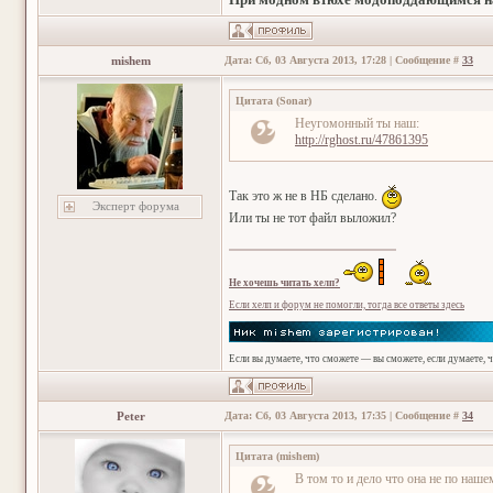
mishem
Дата: Сб, 03 Августа 2013, 17:28 | Сообщение #
33
Цитата
(
Sonar
)
Неугомонный ты наш:
http://rghost.ru/47861395
Так это ж не в НБ сделано.
Эксперт форума
Или ты не тот файл выложил?
Не хочешь читать хелп?
Если хелп и форум не помогли, тогда все ответы здесь
Если вы думаете, что сможете — вы сможете, если думаете, 
Peter
Дата: Сб, 03 Августа 2013, 17:35 | Сообщение #
34
Цитата
(
mishem
)
В том то и дело что она не по наше