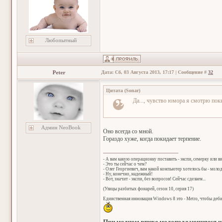
Любопытный
Peter
Дата: Сб, 03 Августа 2013, 17:17 | Сообщение #
32
Цитата
(
Sonar
)
Да..., чувство юмора я смотрю поки
Админ NeoBook
Оно всегда со мной.
Гораздо хуже, когда покидает терпение.
- А вам какую операционку поставить - экспи, семерку или в
- Это ты сейчас о чем?
- Олег Георгиевич, вам какой компьютер хотелось бы - мол
- Ну, конечно, надежный!
- Вот, значит - экспи, без вопросов! Сейчас сделаем...
(Улицы разбитых фонарей, сезон 10, серия 17)
Единственная инновация Windows 8 это - Metro, чтобы деб
При модном втюхе модоподдающимся на