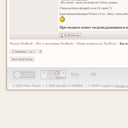
- Вот, значит - экспи, без вопросов! Сейчас сделаем...
(Улицы разбитых фонарей, сезон 10, серия 17)
Единственная инновация Windows 8 это - Metro, чтобы деб
При модном втюхе модоподдающимся на
Форум NeoBook
»
Всё о программе NeoBook
»
Общие вопросы по NeoBook
»
Как п
Страница
1
из
1
1
© 2009 Peter Pavlov | © 2009 Дизайн от DEMBEL | © 2009 Создано в
Devate.r