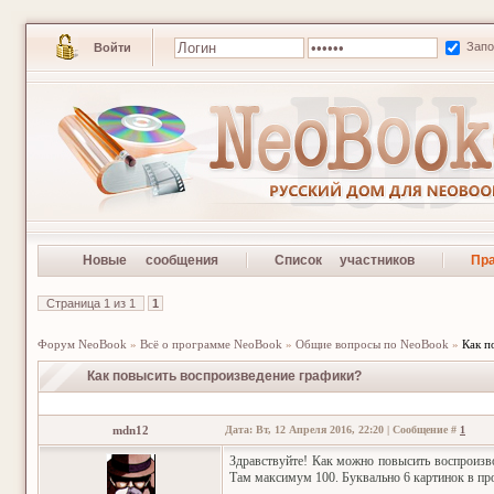
Зап
Войти
Новые сообщения
Список участников
Пр
Страница
1
из
1
1
Форум NeoBook
»
Всё о программе NeoBook
»
Общие вопросы по NeoBook
»
Как п
Как повысить воспроизведение графики?
mdn12
Дата: Вт, 12 Апреля 2016, 22:20 | Сообщение #
1
Здравствуйте! Как можно повысить воспроизв
Там максимум 100. Буквально 6 картинок в про