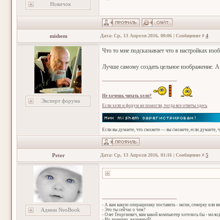
Новичок
mishem
Дата: Ср, 13 Апреля 2016, 00:06 | Сообщение #
4
Что то мне подсказывает что в настройках изо
Лучше самому создать цельное изображение. А 
Не хочешь читать хелп?
Эксперт форума
Если хелп и форум не помогли, тогда все ответы здесь
Если вы думаете, что сможете — вы сможете, если думаете, 
Peter
Дата: Ср, 13 Апреля 2016, 01:16 | Сообщение #
5
- А вам какую операционку поставить - экспи, семерку или в
Админ NeoBook
- Это ты сейчас о чем?
- Олег Георгиевич, вам какой компьютер хотелось бы - мол
- Ну, конечно, надежный!