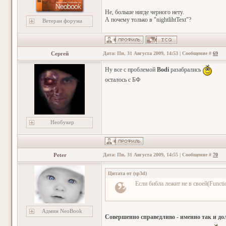
Не, больше нигде черного нету.
А почему только в "nightlihtText"?
Ветеран форума
Сергей
Дата: Пн, 31 Августа 2009, 14:53 | Сообщение #
69
Ну все с проблемой
Bodi
разабрались
осталось с БФ
Необукер
Peter
Дата: Пн, 31 Августа 2009, 14:55 | Сообщение #
70
Цитата от
(
sp3d
)
Если библа лежит не в своей(Functi
Админ NeoBook
Совершенно справедливо - именно так и до