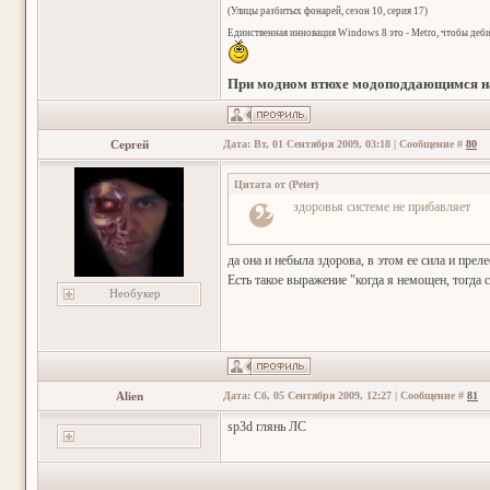
(Улицы разбитых фонарей, сезон 10, серия 17)
Единственная инновация Windows 8 это - Metro, чтобы деб
При модном втюхе модоподдающимся на
Сергей
Дата: Вт, 01 Сентября 2009, 03:18 | Сообщение #
80
Цитата от
(
Peter
)
здоровья системе не прибавляет
да она и небыла здорова, в этом ее сила и прел
Есть такое выражение "когда я немощен, тогда
Необукер
Alien
Дата: Сб, 05 Сентября 2009, 12:27 | Сообщение #
81
sp3d глянь ЛС