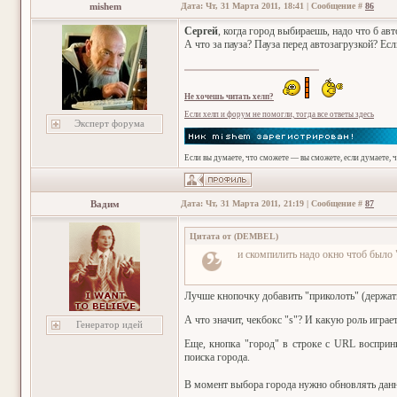
mishem
Дата: Чт, 31 Марта 2011, 18:41 | Сообщение #
86
Сергей
, когда город выбираешь, надо что б ав
А что за пауза? Пауза перед автозагрузкой? Есл
Не хочешь читать хелп?
Если хелп и форум не помогли, тогда все ответы здесь
Эксперт форума
Если вы думаете, что сможете — вы сможете, если думаете, 
Вадим
Дата: Чт, 31 Марта 2011, 21:19 | Сообщение #
87
Цитата от
(
DEMBEL
)
и скомпилить надо окно чтоб было "
Лучше кнопочку добавить "приколоть" (держат
А что значит, чекбокс "s"? И какую роль играе
Генератор идей
Еще, кнопка "город" в строке с URL восприн
поиска города.
В момент выбора города нужно обновлять данны