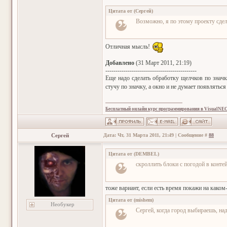
Цитата от
(
Сергей
)
Возможно, я по этому проекту сдел
Отличная мысль!
Добавлено
(31 Март 2011, 21:19)
---------------------------------------------
Еще надо сделать обработку щелчков по значк
стучу по значку, а окно и не думает появлятьс
Бесплатный онлайн курс программирования в VisualNE
Сергей
Дата: Чт, 31 Марта 2011, 21:49 | Сообщение #
88
Цитата от
(
DEMBEL
)
скроллить блоки с погодой в конте
тоже вариант, если есть время покажи на каком-
Цитата от
(
mishem
)
Необукер
Сергей, когда город выбираешь, на