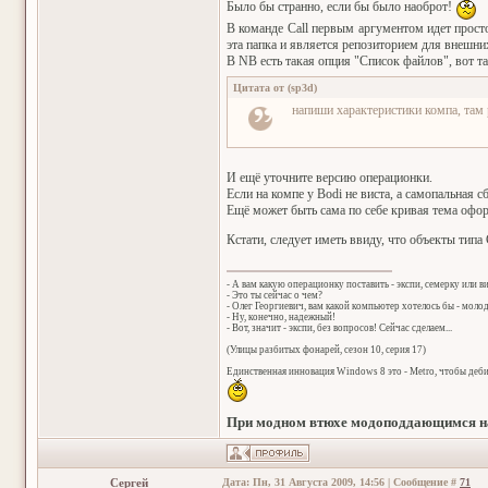
Было бы странно, если бы было наоброт!
В команде Call первым аргументом идет прос
эта папка и является репозиторием для внешн
В NB есть такая опция "Список файлов", вот 
Цитата от
(
sp3d
)
напиши характеристики компа, там 
И ещё уточните версию операционки.
Если на компе у Bodi не виста, а самопальная с
Ещё может быть сама по себе кривая тема офор
Кстати, следует иметь ввиду, что объекты тип
- А вам какую операционку поставить - экспи, семерку или в
- Это ты сейчас о чем?
- Олег Георгиевич, вам какой компьютер хотелось бы - мол
- Ну, конечно, надежный!
- Вот, значит - экспи, без вопросов! Сейчас сделаем...
(Улицы разбитых фонарей, сезон 10, серия 17)
Единственная инновация Windows 8 это - Metro, чтобы деб
При модном втюхе модоподдающимся на
Сергей
Дата: Пн, 31 Августа 2009, 14:56 | Сообщение #
71