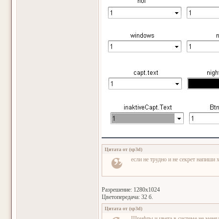
Цитата от
(
sp3d
)
если не трудно и не секрет напиши 
Разрешение: 1280х1024
Цветопередача: 32 б.
Цитата от
(
sp3d
)
Шрифты и цвета в системе не меня