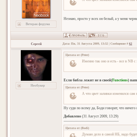
Незнаю, просто у всех он белый, а у меня черн
Ветеран форума
Сергей
Дата: Пн, 31 Августа 2009, 13:32 | Сообщение #
62
Цитата от
(
Peter
)
Именно так оно и есть - все в NB с
Если библа лежит не в своей(
Functions
) пап
Необукер
Цитата от
(
Peter
)
А что цвет заливки изменился сам 
Ну судя по всему да, Боди говорит, что ничего
Добавлено
(31 Август 2009, 13:29)
---------------------------------------------
Цитата от
(
Bodi
)
Думаю дело в самой НБ, надо будет