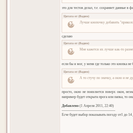
это для тестов делал, т.е. сохраняет данные в 
Цитата от
(
Вадим
)
Лучше кнопочку добавить "прикол
сделаю
Цитата от
(
Вадим
)
Мне кажется их лучше как-то разне
если бы я мог, у меня где только это кнопка не
Цитата от
(
Вадим
)
А то стучу по значку, а окно и не 
просто, окно не появляется поверх окон, нез
например будет открыта прога или папка, то он
Добавлено
(1 Апреля 2011, 22:40)
---------------------------------------------
Есче будет выбор показывать погоду от1 до 14