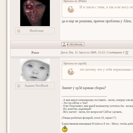
Цитата от
(
Peter
)
И в связи с этим, я так и не могу 
да и еще не решенна, причем проблема у Alien,
Необукер
Peter
Дата: Пн, 31 Августа 2009, 15:13 | Сообщение #
77
Цитата от
(
sp3d
)
это потому что у тебя нормальная 
Админ NeoBook
Значит у sp3d кривая сборка?
- А вам какую операционку поставить - экспи, семерку или в
- Это ты сейчас о чем?
- Олег Георгиевич, вам какой компьютер хотелось бы - мол
- Ну, конечно, надежный!
- Вот, значит - экспи, без вопросов! Сейчас сделаем...
(Улицы разбитых фонарей, сезон 10, серия 17)
Единственная инновация Windows 8 это - Metro, чтобы деб