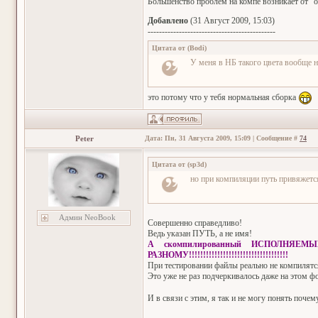
Большенство проблем на компе возникает от "о
Добавлено
(31 Август 2009, 15:03)
---------------------------------------------
Цитата от
(
Bodi
)
У меня в НБ такого цвета вообще н
это потому что у тебя нормальная сборка
Peter
Дата: Пн, 31 Августа 2009, 15:09 | Сообщение #
74
Цитата от
(
sp3d
)
но при компиляции путь привяжетс
Админ NeoBook
Совершенно справедливо!
Ведь указан ПУТЬ, а не имя!
А скомпилированный ИСПОЛНЯЕМЫ
РАЗНОМУ!!!!!!!!!!!!!!!!!!!!!!!!!!!!!!!!!!!
При тестировании файлы реально не компилятся
Это уже не раз подчеркивалось даже на этом ф
И в связи с этим, я так и не могу понять поче