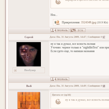
Неа...
Прикрепления:
3524349.jpg
(10.9 Kb)
Сергей
Дата: Пн, 31 Августа 2009, 14:47 | Сообщение #
67
ну я так и думал, все ясность полная
Уточню: черное только в "nightlihtText" или при
Если гдето еще, то напиши названия
Необукер
Bodi
Дата: Пн, 31 Августа 2009, 14:49 | Сообщение #
68
Цитата от
(
sp3d
)
ну я так и думал, все ясность полна