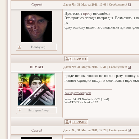
Сергей
Дата: Чт, 31 Марта 2011, 10:08 | Сообщение #
82
Протестите
прогу
на ошибки
Это прогноз погоды на три дня. Возможно, я по
ps
одну ошибку нашел, это подсказка при навиден
Необукер
DEMBEL
Дата: Чт, 31 Марта 2011, 12:41 | Сообщение #
83
вроде все ок. только не понял сразу кнопку 
главное сценарии пашут. и скомпилить надо окн
Как задавать вопросы
Win7x64 SP1 Neobook v5.70 (Trial)
WinXP SP3 Neobook v5.62
Наш дизайнер
Сергей
Дата: Чт, 31 Марта 2011, 17:28 | Сообщение #
84