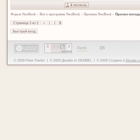
Форум NeoBook
»
Всё о программе NeoBook
»
Проекты NeoBook
»
Прогноз погод
Страница
3
из
3
«
1
2
3
© 2009 Peter Pavlov | © 2009 Дизайн от DEMBEL | © 2009 Создано в
Devate.r