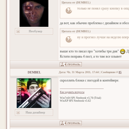
Цитата от
(
DEMBEL
)
только не понял сразу кнопку в оп
да вот, как обычно проблема с дизайном и об
Необукер
Цитата от
(
DEMBEL
)
ну и прогноз лучше на неделю впе
выше кто то писал про "хотябы три дня"
Ду
Кстати поправь 4 пост, а то там все плывет
DEMBEL
Дата: Чт, 31 Марта 2011, 17:44 | Сообщение #
85
скроллить блоки с погодой в контейнере.
Как задавать вопросы
Win7x64 SP1 Neobook v5.70 (Trial)
WinXP SP3 Neobook v5.62
Наш дизайнер