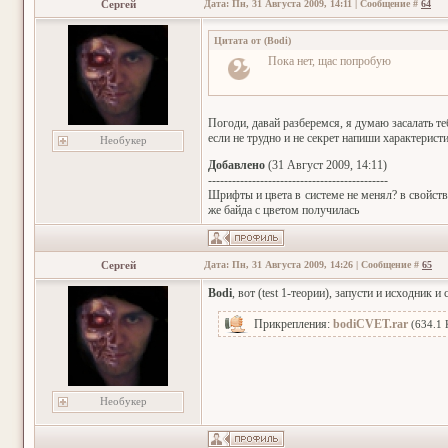
Сергей
Дата: Пн, 31 Августа 2009, 14:11 | Сообщение #
64
Цитата от
(
Bodi
)
Пока нет, щас попробую
Погоди, давай разберемся, я думаю засалать т
если не трудно и не секрет напиши характеристи
Необукер
Добавлено
(31 Август 2009, 14:11)
---------------------------------------------
Шрифты и цвета в системе не менял? в свойства
же байда с цветом получилась
Сергей
Дата: Пн, 31 Августа 2009, 14:26 | Сообщение #
65
Bodi
, вот (test 1-теории), запусти и исходник
Прикрепления:
bodiCVET.rar
(634.1 
Необукер