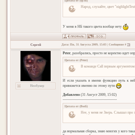
Цитата от
(
sp3d
)
Народ, слухайте, цвет "nighlightTex
У меня в НБ такого цвета вообще нету
Сергей
Дата: Пн, 31 Августа 2009, 15:03 | Сообщение #
73
Peter
, разобрались, просто не коректно идет оп
Цитата от
(
Peter
)
В команде Call первым аргументом 
И если указать в имени функцию путь к ней
привяжется именно по этому пути
Необукер
Добавлено
(31 Август 2009, 15:02)
---------------------------------------------
Цитата от
(
Bodi
)
Нее, у меня не Зверь. Слышал про
да нормальная сборка, знаю многих у кого така