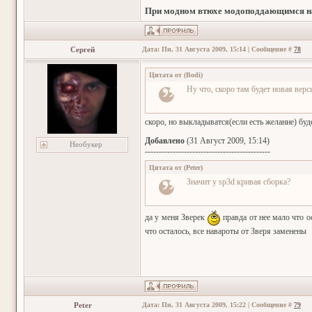
При модном втюхе модоподдающимся на
Сергей
Дата: Пн, 31 Августа 2009, 15:14 | Сообщение #
78
Цитата от
(
Bodi
)
Ну что, скоро там будет новая вер
скоро, но выкладыватся(если есть желание) буд
Добавлено
(31 Август 2009, 15:14)
Необукер
---------------------------------------------
Цитата от
(
Peter
)
Значит у sp3d кривая сборка?
да у меня Зверек
правда от нее мало что о
что осталось, все навароты от Зверя заменены
Peter
Дата: Пн, 31 Августа 2009, 15:22 | Сообщение #
79