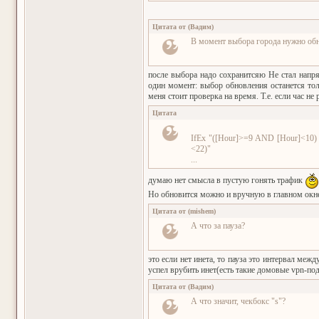
Цитата от
(
Вадим
)
В момент выбора города нужно обно
после выбора надо сохранитсяю Не стал напря
один момент: выбор обновления останется толь
меня стоит проверка на время. Т.е. если час не 
Цитата
IfEx "([Hour]>=9 AND [Hour]<10
<22)"
...
думаю нет смысла в пустую гонять трафик
Но обновится можно и вручную в главном окне 
Цитата от
(
mishem
)
А что за пауза?
это если нет инета, то пауза это интервал меж
успел врубить инет(есть такие домовые vpn-под
Цитата от
(
Вадим
)
А что значит, чекбокс "s"?