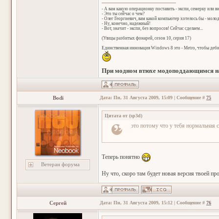
- А вам какую операционку поставить - экспи, семерку или в
- Это ты сейчас о чем?
- Олег Георгиевич, вам какой компьютер хотелось бы - мол
- Ну, конечно, надежный!
- Вот, значит - экспи, без вопросов! Сейчас сделаем...
(Улицы разбитых фонарей, сезон 10, серия 17)
Единственная инновация Windows 8 это - Metro, чтобы деб
При модном втюхе модоподдающимся на
Bodi
Дата: Пн, 31 Августа 2009, 15:09 | Сообщение #
75
Цитата от
(
sp3d
)
это потому что у тебя нормальная 
Теперь понятно
Ветеран форума
Ну что, скоро там будет новая версия твоей п
Сергей
Дата: Пн, 31 Августа 2009, 15:12 | Сообщение #
76