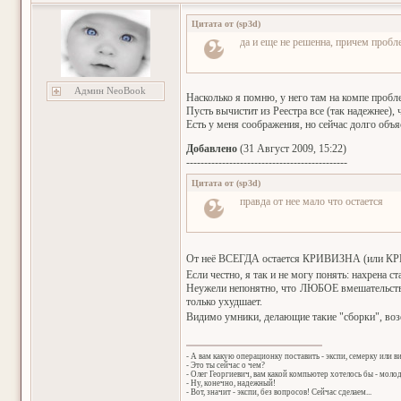
Цитата от
(
sp3d
)
да и еще не решенна, причем пробл
Админ NeoBook
Насколько я помню, у него там на компе пробле
Пусть вычистит из Реестра все (так надежнее),
Есть у меня соображения, но сейчас долго объя
Добавлено
(31 Август 2009, 15:22)
---------------------------------------------
Цитата от
(
sp3d
)
правда от нее мало что остается
От неё ВСЕГДА остается КРИВИЗНА (или КРИ
Если честно, я так и не могу понять: нахрена ст
Неужели непонятно, что ЛЮБОЕ вмешательство 
только ухудшает.
Видимо умники, делающие такие "сборки", во
- А вам какую операционку поставить - экспи, семерку или в
- Это ты сейчас о чем?
- Олег Георгиевич, вам какой компьютер хотелось бы - мол
- Ну, конечно, надежный!
- Вот, значит - экспи, без вопросов! Сейчас сделаем...