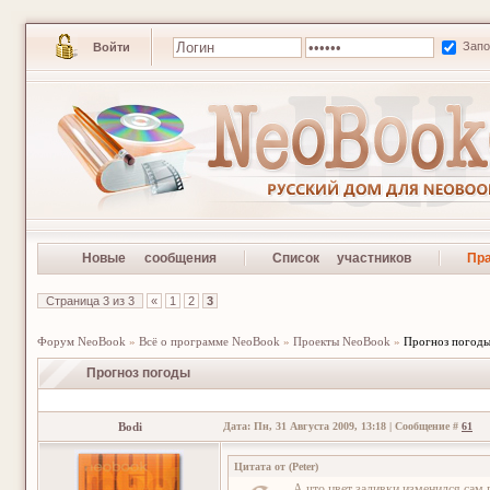
Зап
Войти
Новые сообщения
Список участников
Пр
Страница
3
из
3
«
1
2
3
Форум NeoBook
»
Всё о программе NeoBook
»
Проекты NeoBook
»
Прогноз погод
Прогноз погоды
Bodi
Дата: Пн, 31 Августа 2009, 13:18 | Сообщение #
61
Цитата от
(
Peter
)
А что цвет заливки изменился сам 