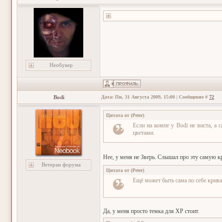
Необукер
Bodi
Дата: Пн, 31 Августа 2009, 15:00 | Сообщение #
72
Цитата от
(
Peter
)
Если на компе у Bodi не виста, а 
цветами.
Нее, у меня не Зверь. Слышал про эту самую 
Ветеран форума
Цитата от
(
Peter
)
Ещё может быть сама по себе крива
Да, у меня просто темка для XP стоит.