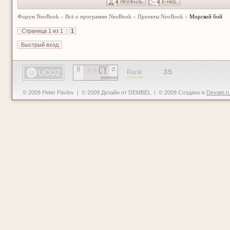
Форум NeoBook
»
Всё о программе NeoBook
»
Проекты NeoBook
»
Морской бой
Страница
1
из
1
1
© 2009 Peter Pavlov | © 2009 Дизайн от DEMBEL | © 2009 Создано в
Devate.r