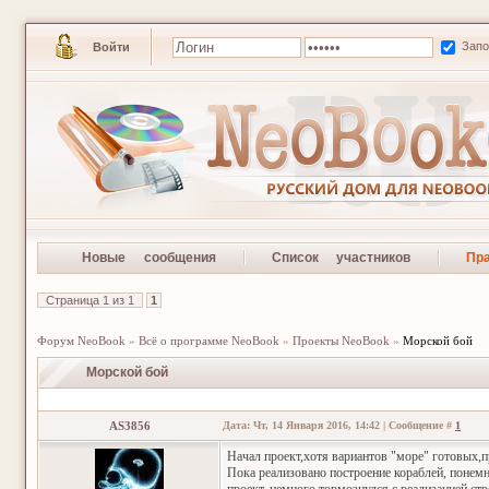
Зап
Войти
Новые сообщения
Список участников
Пр
Страница
1
из
1
1
Форум NeoBook
»
Всё о программе NeoBook
»
Проекты NeoBook
»
Морской бой
Морской бой
AS3856
Дата: Чт, 14 Января 2016, 14:42 | Сообщение #
1
Начал проект,хотя вариантов "море" готовых,п
Пока реализовано построение кораблей, понем