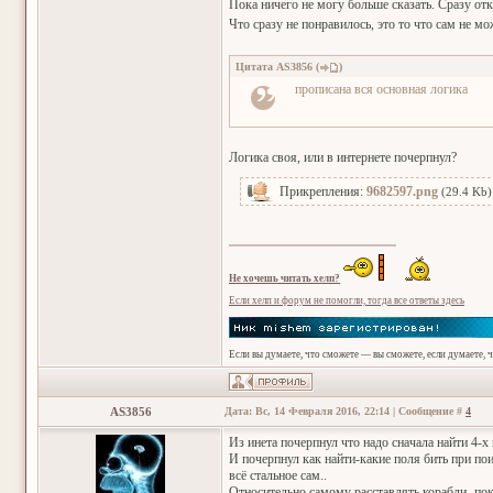
Пока ничего не могу больше сказать. Сразу отк
Что сразу не понравилось, это то что сам не м
Цитата
AS3856
(
)
прописана вся основная логика
Логика своя, или в интернете почерпнул?
Прикрепления:
9682597.png
(29.4 Kb)
Не хочешь читать хелп?
Если хелп и форум не помогли, тогда все ответы здесь
Если вы думаете, что сможете — вы сможете, если думаете, 
AS3856
Дата: Вс, 14 Февраля 2016, 22:14 | Сообщение #
4
Из инета почерпнул что надо сначала найти 4-х
И почерпнул как найти-какие поля бить при по
всё стальное сам..
Относительно самому расставлять корабли- пок