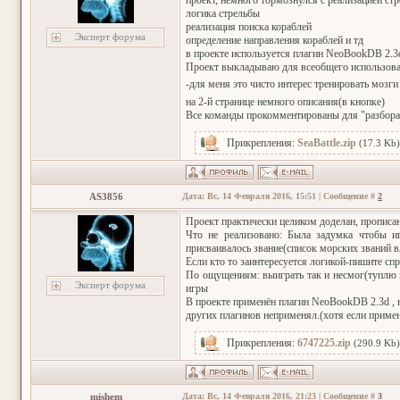
проект, немного тормознулся с реализацией стр
логика стрельбы
реализация поиска кораблей
Эксперт форума
определение направления кораблей и тд
в проекте используется плагин NeoBookDB 2.3
Проект выкладываю для всеобщего использован
-для меня это чисто интерес тренировать мозг
на 2-й странице немного описания(в кнопке)
Все команды прокомментированы для "разбора"
Прикрепления:
SeaBattle.zip
(17.3 Kb)
AS3856
Дата: Вс, 14 Февраля 2016, 15:51 | Сообщение #
2
Проект практически целиком доделан, прописа
Что не реализовано: Была задумка чтобы иг
присваивалось звание(список морских званий в
Если кто то заинтересуется логикой-пишите сп
По ощущениям: выиграть так и несмог(туплю н
Эксперт форума
игры
В проекте применён плагин NeoBookDB 2.3d , н
других плагинов неприменял.(хотя если примен
Прикрепления:
6747225.zip
(290.9 Kb)
mishem
Дата: Вс, 14 Февраля 2016, 21:23 | Сообщение #
3