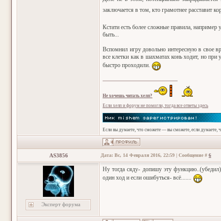
заключается в том, кто грамотнее расставит ко
Кстати есть более сложные правила, например у
быть...
Вспомнил игру довольно интересную в свое вре
все клетки как в шахматах конь ходит, но при
быстро проходили.
Не хочешь читать хелп?
Если хелп и форум не помогли, тогда все ответы здесь
Если вы думаете, что сможете — вы сможете, если думаете, 
AS3856
Дата: Вс, 14 Февраля 2016, 22:59 | Сообщение #
6
Ну тогда сяду- допишу эту функцию..(убедил)
один ход и если ошибуться- всё.......
Эксперт форума