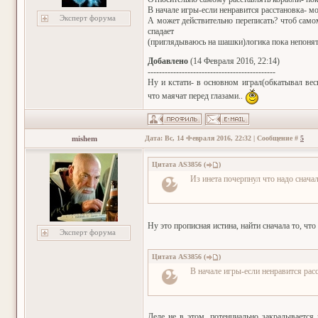
В начале игры-если ненравится расстановка- мо
Эксперт форума
А может действительно переписать? чтоб самом
спадает
(приглядываюсь на шашки)логика пока непонят
Добавлено
(14 Февраля 2016, 22:14)
---------------------------------------------
Ну и кстати- в основном играл(обкатывал ве
что маячат перед глазами..
mishem
Дата: Вс, 14 Февраля 2016, 22:32 | Сообщение #
5
Цитата
AS3856
(
)
Из инета почерпнул что надо сначал
Ну это прописная истина, найти сначала то, чт
Эксперт форума
Цитата
AS3856
(
)
В начале игры-если ненравится расс
Деле не в этом, потенциально закрадывается