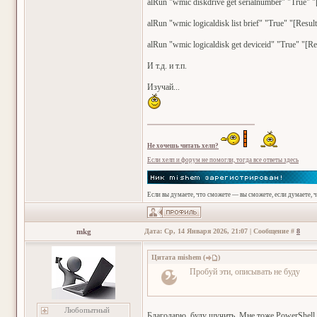
alRun "wmic diskdrive get serialnumber" "True" "[
alRun "wmic logicaldisk list brief" "True" "[Result
alRun "wmic logicaldisk get deviceid" "True" "[Re
И т.д. и т.п.
Изучай...
Не хочешь читать хелп?
Если хелп и форум не помогли, тогда все ответы здесь
Если вы думаете, что сможете — вы сможете, если думаете, 
mkg
Дата: Ср, 14 Января 2026, 21:07 | Сообщение #
8
Цитата
mishem
(
)
Пробуй эти, описывать не буду
Любопытный
Благодарю, буду щучить. Мне тоже PowerShell н