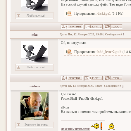
Подскажите, пожалуйста, как это сделать без 
На всякий случай выложу файл. Там надо Power
Прикрепления:
diski.ps1
(0.1 Kb)
Любопытный
mkg
Дата: Пн, 12 Января 2026, 19:28 | Сообщение #
2
Ой, не загрузило.
Прикрепления:
hdd_letter2.pub
(2.8 
Любопытный
mishem
Дата: Вт, 13 Января 2026, 18:49 | Сообщение #
3
Где взять?
PowerShell [PubDir]diski.ps1
alRun
На сколько я помню, там проблемы вылазили с
Эксперт форума
Не хочешь читать хелп?