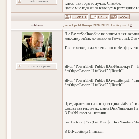
Любопытный
Класс! Так гораздо лучше. Спасибо.
Давно мне надо было вникнуть в регулярные в
mishem
Дата: Ср, 14 Января 2026, 20:19 | Сообщение #
7
Я с PowerShellвообще не знаком и нет желани
консольку найти, но только не PowerShell. Это
Тем не менее, если хочется что то без формати
_________________
Эксперт форума
alRun "PowerShell [PubDir]DiskNumber.ps1" "Tru
SetObjectCaption "ListBox1" "[Result]"
alRun "PowerShell [PubDir]DriveLetter.ps1" "True
SetObjectCaption "ListBox2" "[Result]"
______________
Предварительно кинь в проект два ListBox 1 и 2
Создай два текстовых файла DiskNumber.ps1 и D
В DiskNumber.ps1 напиши
Get-Partition | % {(Get-Disk $_.DiskNumber).Mo
В DriveLetter.ps1 напиши