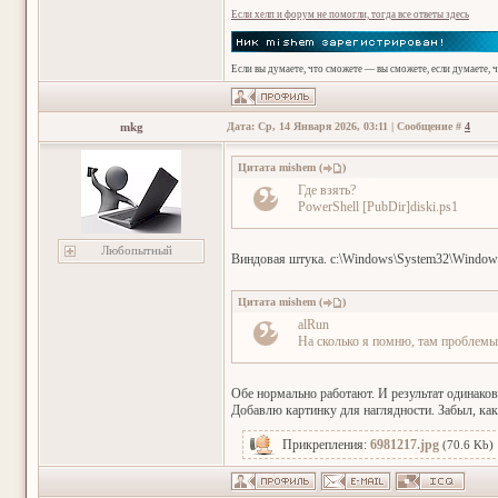
Если хелп и форум не помогли, тогда все ответы здесь
Если вы думаете, что сможете — вы сможете, если думаете, 
mkg
Дата: Ср, 14 Января 2026, 03:11 | Сообщение #
4
Цитата
mishem
(
)
Где взять?
PowerShell [PubDir]diski.ps1
Любопытный
Виндовая штука. c:\Windows\System32\WindowsP
Цитата
mishem
(
)
alRun
На сколько я помню, там проблемы
Обе нормально работают. И результат одинако
Добавлю картинку для наглядности. Забыл, как
Прикрепления:
6981217.jpg
(70.6 Kb)