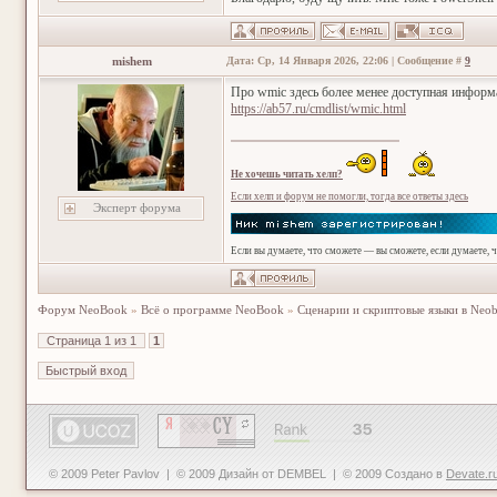
mishem
Дата: Ср, 14 Января 2026, 22:06 | Сообщение #
9
Про wmic здесь более менее доступная информ
https://ab57.ru/cmdlist/wmic.html
Не хочешь читать хелп?
Если хелп и форум не помогли, тогда все ответы здесь
Эксперт форума
Если вы думаете, что сможете — вы сможете, если думаете, 
Форум NeoBook
»
Всё о программе NeoBook
»
Сценарии и скриптовые языки в Neo
Страница
1
из
1
1
© 2009 Peter Pavlov | © 2009 Дизайн от DEMBEL | © 2009 Создано в
Devate.r