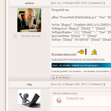
mishem
Дата: Ср, 14 Января 2026, 11:26 | Сообщение #
5
Попробуй так
alRun "PowerShell [PubDir]diski.ps1" "True" "[Di
SetVar "[Regex]" "(?m)flash+[#91]-\d A-Z[#93]+|
StrRegexList "[Regex]" "[Diski]" "" "[Diski]"
StrRegexReplace " {2,}" "[Diski]" "~" "True" "[D
Эксперт форума
hpwLineDelete "[Diski]" "1" "[Diski]"
StrParse "[Diski]" "[#13][#10]" "[Diski]" "[Disk
Не хочешь читать хелп?
Если хелп и форум не помогли, тогда все ответы здесь
Если вы думаете, что сможете — вы сможете, если думаете, 
mkg
Дата: Ср, 14 Января 2026, 20:17 | Сообщение #
6
Цитата
mishem
(
)
Попробуй так