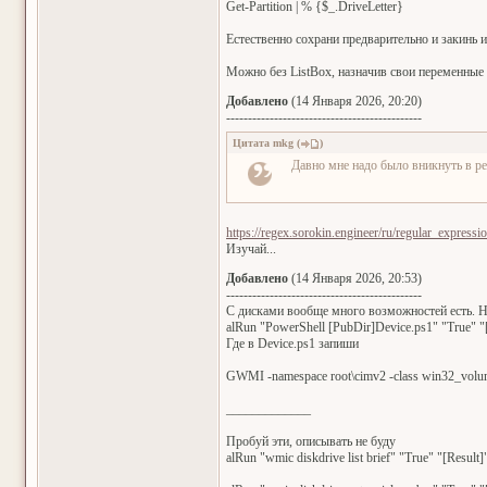
Get-Partition | % {$_.DriveLetter}
Естественно сохрани предварительно и закинь и
Можно без ListBox, назначив свои переменные н
Добавлено
(14 Января 2026, 20:20)
---------------------------------------------
Цитата
mkg
(
)
Давно мне надо было вникнуть в р
https://regex.sorokin.engineer/ru/regular_expressio
Изучай...
Добавлено
(14 Января 2026, 20:53)
---------------------------------------------
С дисками вообще много возможностей есть. 
alRun "PowerShell [PubDir]Device.ps1" "True" "[
Где в Device.ps1 запиши
GWMI -namespace root\cimv2 -class win32_volume
_____________
Пробуй эти, описывать не буду
alRun "wmic diskdrive list brief" "True" "[Result]