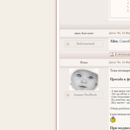
4
5
6
max-farvater
Дата: Чт, 14 Ию
Alien
, Спасиб
Любопытный
Peter
Дата: Чт, 14 Ию
Тема почищен
Просьба к ф
- А вам какую оп
- Это ты сейчас о
Админ NeoBook
- Олег Георгиеви
- Ну, конечно, н
- Вот, значит - эк
(Улицы разбитых 
Единственная инн
При модном