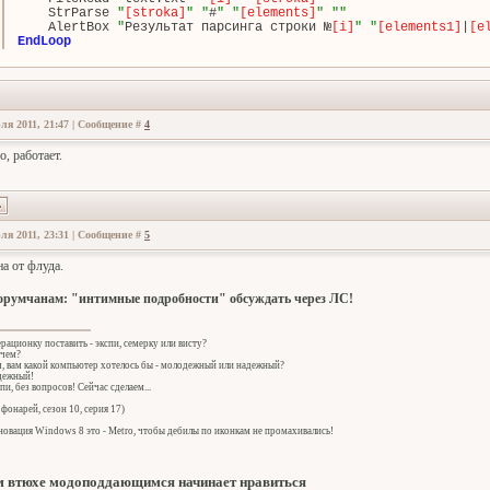
StrParse 
"
[stroka]
"
"
#
"
"
[elements]
"
"
"
AlertBox 
"
Результат парсинга строки №
[i]
"
"
[elements1]
|
[e
EndLoop
ля 2011, 21:47 | Сообщение #
4
о, работает.
ля 2011, 23:31 | Сообщение #
5
а от флуда.
орумчанам: "интимные подробности" обсуждать через ЛС!
ерационку поставить - экспи, семерку или висту?
 чем?
ч, вам какой компьютер хотелось бы - молодежный или надежный?
адежный!
спи, без вопросов! Сейчас сделаем...
фонарей, сезон 10, серия 17)
овация Windows 8 это - Metro, чтобы дебилы по иконкам не промахивались!
 втюхе модоподдающимся начинает нравиться