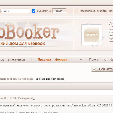
Запомнить
Регистрация на сайте
|
На
До
На
по
со
не
п
чт
сок участников
Правила форума
♦ Поиск по ф
бщие вопросы по NeoBook
»
И снова парсинг строк
ля 2011, 21:33 | Сообщение #
1
 нареканий, мол не читал форум, тема про парсинг http://neobooker.ru/forum/22-2062-1