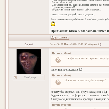
- А вам какую операционку поставить - экспи, семерку или в
- Это ты сейчас о чем?
- Олег Георгиевич, вам какой компьютер хотелось бы - мол
- Ну, конечно, надежный!
- Вот, значит - экспи, без вопросов! Сейчас сделаем...
(Улицы разбитых фонарей, сезон 10, серия 17)
Единственная инновация Windows 8 это - Metro, чтобы деб
При модном втюхе модоподдающимся на
Сергей
Дата: Сб, 28 Июля 2012, 16:40 | Сообщение #
8
Цитата от
(
Peter
)
Так формулы-то все-равно потребу
так они и прописаны в БД
Цитата от
(
Peter
)
Необукер
А как тогда считать, без формул?
почему без формул, они будут находится в бд
Задумка в том, что формулы извлекаются из бд 
+ получаем динамические формулы, которые л
Цитата от
(
Peter
)