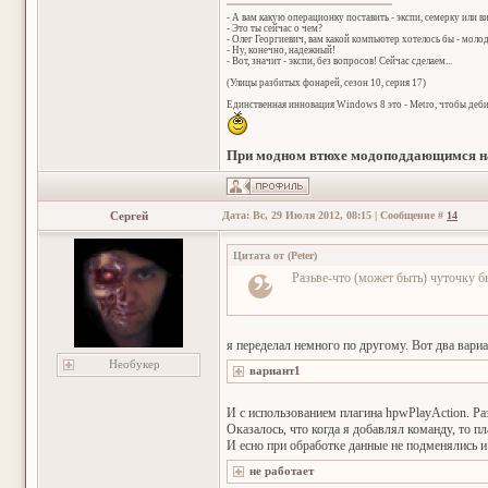
- А вам какую операционку поставить - экспи, семерку или в
- Это ты сейчас о чем?
- Олег Георгиевич, вам какой компьютер хотелось бы - мол
- Ну, конечно, надежный!
- Вот, значит - экспи, без вопросов! Сейчас сделаем...
(Улицы разбитых фонарей, сезон 10, серия 17)
Единственная инновация Windows 8 это - Metro, чтобы деб
При модном втюхе модоподдающимся на
Сергей
Дата: Вс, 29 Июля 2012, 08:15 | Сообщение #
14
Цитата от
(
Peter
)
Разьве-что (может быть) чуточку 
я переделал немного по другому. Вот два вариа
Необукер
И с использованием плагина hpwPlayAction. Раз
Оказалось, что когда я добавлял команду, то пл
И есно при обработке данные не подменялись и