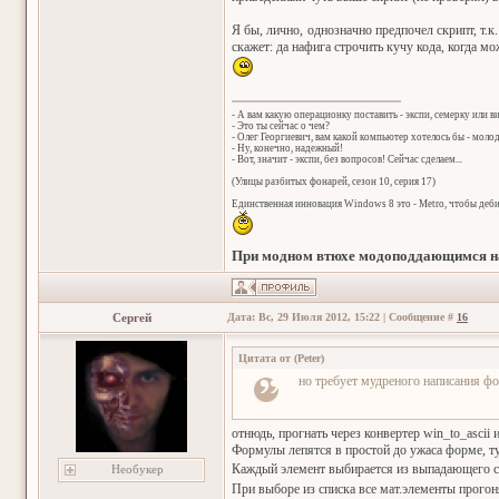
Я бы, лично, однозначно предпочел скрипт, т.к
скажет: да нафига строчить кучу кода, когда м
- А вам какую операционку поставить - экспи, семерку или в
- Это ты сейчас о чем?
- Олег Георгиевич, вам какой компьютер хотелось бы - мол
- Ну, конечно, надежный!
- Вот, значит - экспи, без вопросов! Сейчас сделаем...
(Улицы разбитых фонарей, сезон 10, серия 17)
Единственная инновация Windows 8 это - Metro, чтобы деб
При модном втюхе модоподдающимся на
Сергей
Дата: Вс, 29 Июля 2012, 15:22 | Сообщение #
16
Цитата от
(
Peter
)
но требует мудреного написания ф
отнюдь, прогнать через конвертер win_to_ascii и
Формулы лепятся в простой до ужаса форме, тут
Каждый элемент выбирается из выпадающего 
Необукер
При выборе из списка все мат.элементы прогоня