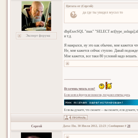
Цитата от
(
Сергей
)
да где ты увидел мусол то
dbpExecSQL "max" "SELECT act[type_usluga],id
Эксперт форума
и т.д.
Я нажрался, ну это как обычно, мне кажется чт
Не, мне кажется сейчас ступлю. Давай подожде
Мне кажется, все таки 80 условий надо вешать.
Не хочешь читать хелп?
Если хелп и форум не помогли, тогда все ответы здесь
Если вы думаете, что сможете — вы сможете, если думаете, 
Сергей
Дата: Пн, 30 Июля 2012, 22:23 | Сообщение #
28