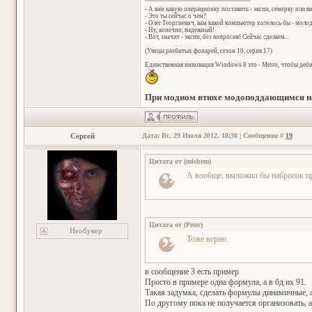
- А вам какую операционку поставить - экспи, семерку или в
- Это ты сейчас о чем?
- Олег Георгиевич, вам какой компьютер хотелось бы - мол
- Ну, конечно, надежный!
- Вот, значит - экспи, без вопросов! Сейчас сделаем...
(Улицы разбитых фонарей, сезон 10, серия 17)
Единственная инновация Windows 8 это - Metro, чтобы деб
При модном втюхе модоподдающимся на
Сергей
Дата: Вс, 29 Июля 2012, 18:30 | Сообщение #
19
Цитата от
(
mishem
)
А вообще, выложил бы набросок про
Цитата от
(
Peter
)
Необукер
Тоже верно.
в сообщение 3 есть пример
Просто в примере одна формула, а в бд их 91.
Такая задумка, сделать формулы динамичные, а
По другому пока не получается организовать, 