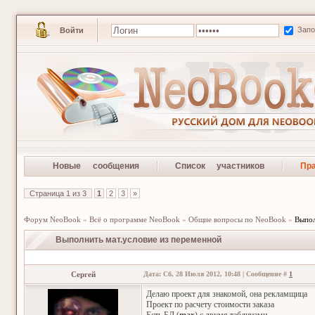
Зап
Войти
Новые сообщения
Список участников
Пр
Страница
1
из
3
1
2
3
»
Форум NeoBook
»
Всё о программе NeoBook
»
Общие вопросы по NeoBook
»
Выпол
Выполнить мат.условие из переменной
Сергей
Дата: Сб, 28 Июля 2012, 10:48 | Сообщение #
1
Делаю проект для знакомой, она рекламщица
Проект по расчету стоимости заказа