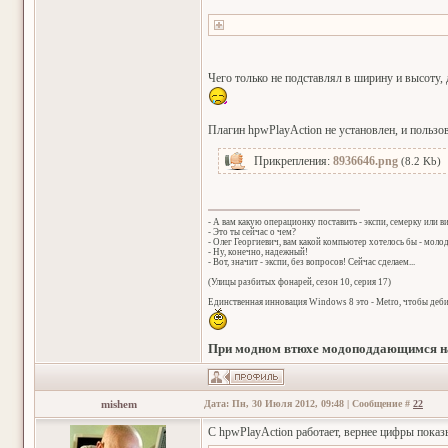
Чего только не подставлял в ширину и высоту, д
Плагин hpwPlayAction не установлен, и пользо
Прикрепления:
8936646.png
(8.2 Kb)
- А вам какую операционку поставить - экспи, семерку или в
- Это ты сейчас о чем?
- Олег Георгиевич, вам какой компьютер хотелось бы - мол
- Ну, конечно, надежный!
- Вот, значит - экспи, без вопросов! Сейчас сделаем...
(Улицы разбитых фонарей, сезон 10, серия 17)
Единственная инновация Windows 8 это - Metro, чтобы деб
При модном втюхе модоподдающимся на
mishem
Дата: Пн, 30 Июля 2012, 09:48 | Сообщение #
22
С hpwPlayAction работает, вернее цифры показы