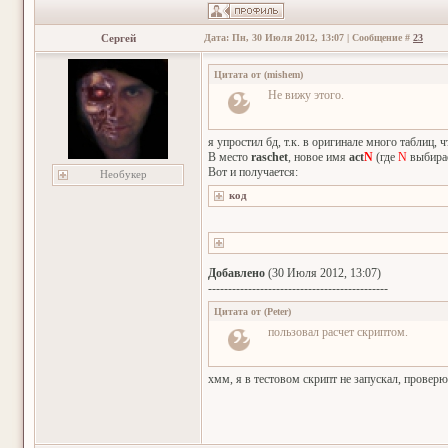
Сергей
Дата: Пн, 30 Июля 2012, 13:07 | Сообщение #
23
Цитата от
(
mishem
)
Не вижу этого.
я упростил бд, т.к. в оригинале много таблиц,
В место
raschet
, новое имя
act
N
(где
N
выбира
Вот и получается:
Необукер
Добавлено
(30 Июля 2012, 13:07)
---------------------------------------------
Цитата от
(
Peter
)
пользовал расчет скриптом.
хмм, я в тестовом скрипт не запускал, проверю