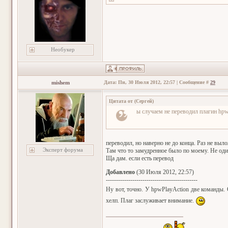
Необукер
mishem
Дата: Пн, 30 Июля 2012, 22:57 | Сообщение #
29
Цитата от
(
Сергей
)
ы случаем не переводил плагин hpw
переводил, но наверно не до конца. Раз не выл
Эксперт форума
Там что то замудренное было по моему. Не оди
Ща дам. если есть перевод
Добавлено
(30 Июля 2012, 22:57)
---------------------------------------------
Ну вот, точно. У hpwPlayAction две команды. 
хелп. Плаг заслуживает внимание.