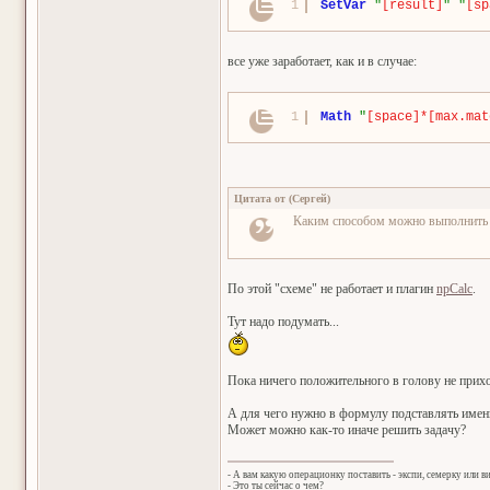
1
SetVar
"
[result]
"
"
[sp
все уже заработает, как и в случае:
1
Math
"
[space]*[max.mat
Цитата от
(
Сергей
)
Каким способом можно выполнить 
По этой "схеме" не работает и плагин
npCalc
.
Тут надо подумать...
Пока ничего положительного в голову не прихо
А для чего нужно в формулу подставлять имен
Может можно как-то иначе решить задачу?
- А вам какую операционку поставить - экспи, семерку или в
- Это ты сейчас о чем?