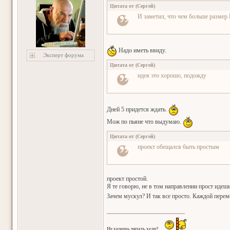
Цитата от
(
Сергей
)
И заметил, что чем больше размер 
Надо иметь ввиду.
Эксперт форума
Цитата от
(
Сергей
)
идея это хорошо, подожду
Дней 5 придется ждать.
Мож по пьяне что выдумаю.
Цитата от
(
Сергей
)
проект обещался быть простым
проект простой.
Я те говорю, не в том направлении прост идешь
Зачем мускул? И так все просто. Каждой переме
Не хочешь читать хелп?