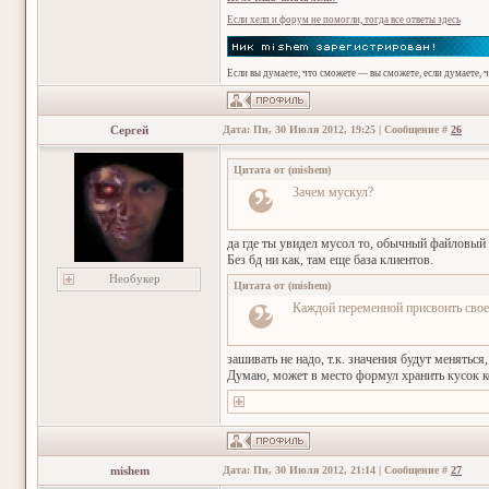
Если хелп и форум не помогли, тогда все ответы здесь
Если вы думаете, что сможете — вы сможете, если думаете, 
Сергей
Дата: Пн, 30 Июля 2012, 19:25 | Сообщение #
26
Цитата от
(
mishem
)
Зачем мускул?
да где ты увидел мусол то, обычный файловый 
Без бд ни как, там еще база клиентов.
Необукер
Цитата от
(
mishem
)
Каждой переменной присвоить свое
зашивать не надо, т.к. значения будут меняться,
Думаю, может в место формул хранить кусок к
mishem
Дата: Пн, 30 Июля 2012, 21:14 | Сообщение #
27