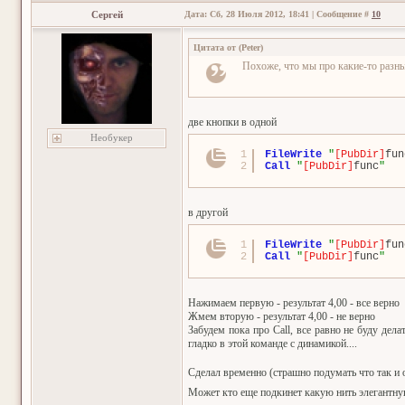
Сергей
Дата: Сб, 28 Июля 2012, 18:41 | Сообщение #
10
Цитата от
(
Peter
)
Похоже, что мы про какие-то разные
две кнопки в одной
Необукер
1
FileWrite
"
[PubDir]
fun
2
Call
"
[PubDir]
func
"
в другой
1
FileWrite
"
[PubDir]
fun
2
Call
"
[PubDir]
func
"
Нажимаем первую - результат 4,00 - все верно
Жмем вторую - результат 4,00 - не верно
Забудем пока про Call, все равно не буду дела
гладко в этой команде с динамикой....
Сделал временно (страшно подумать что так и 
Может кто еще подкинет какую нить элегантн