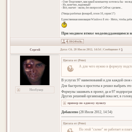
- Олег Георгиевич, вам какой компьютер хотелось бы - мол
- Ну, конечно, надежный!
- Вот, значит - экспи, без вопросов! Сейчас сделаем...
(Улицы разбитых фонарей, сезон 10, серия 17)
Единственная инновация Windows 8 это - Metro, чтобы деб
При модном втюхе модоподдающимся на
Сергей
Дата: Сб, 28 Июля 2012, 14:54 | Сообщение #
5
Цитата от
(
Peter
)
А для чего нужно в формулу подст
В услугах 97 наименований и для каждой своя 
Для быстроты и простоты я решил выбрать это 
Необукер
Формулы зашивать в проект, да и 97 подпрогра
Других решений организаций пока нет, в голову 
Добавлено
(28 Июля 2012, 14:54)
---------------------------------------------
Цитата от
(
Peter
)
По этой "схеме" не работает и плаг