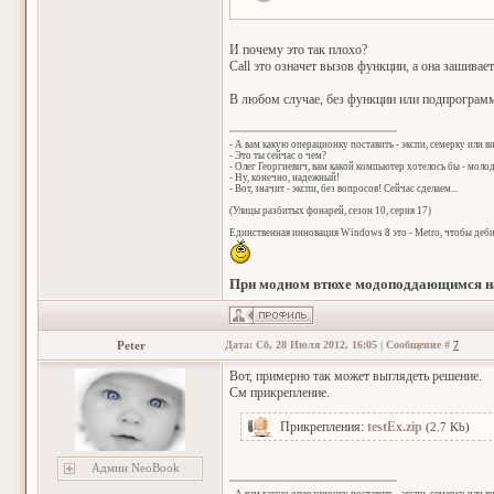
И почему это так плохо?
Call это означет вызов функции, а она зашивае
В любом случае, без функции или подпрограмм
- А вам какую операционку поставить - экспи, семерку или в
- Это ты сейчас о чем?
- Олег Георгиевич, вам какой компьютер хотелось бы - мол
- Ну, конечно, надежный!
- Вот, значит - экспи, без вопросов! Сейчас сделаем...
(Улицы разбитых фонарей, сезон 10, серия 17)
Единственная инновация Windows 8 это - Metro, чтобы деб
При модном втюхе модоподдающимся на
Peter
Дата: Сб, 28 Июля 2012, 16:05 | Сообщение #
7
Вот, примерно так может выглядеть решение.
См прикрепление.
Прикрепления:
testEx.zip
(2.7 Kb)
Админ NeoBook