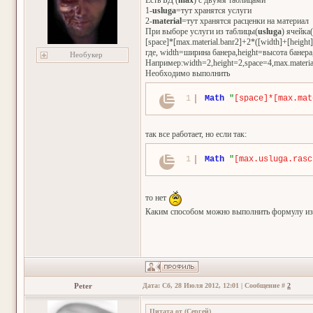
Есть БД (
max
) с двумя таблицами
1-
usluga
=тут хранятся услуги
2-
material
=тут хранятся расценки на материал
При выборе услуги из таблицы(
usluga
) ячейка(
[space]*[max.material.banr2]+2*([width]+[height]
где, width=ширина банера,height=высота банер
Необукер
Например:width=2,height=2,space=4,max.materia
Необходимо выполнить
1
Math
"
[space]*[max.mat
так все работает, но если так:
1
Math
"
[max.usluga.rasc
то нет
Каким способом можно выполнить формулу из
Peter
Дата: Сб, 28 Июля 2012, 12:01 | Сообщение #
2
Цитата от
(
Сергей
)