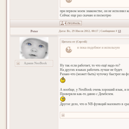
при первом моем знакомстве, он не исполнял ко
Сейчас еще раз скачаю и посмотрю
Peter
Дата: Вс, 29 Июля 2012, 00:17 | Сообщение #
13
Цитата от
(
Сергей
)
я пока подобное и использую
Админ NeoBook
Ну так если работает, то что ещё надо-то?
На других языках работать лучше не будет.
Разьве-что (может быть) чуточку быстрее на 
А вообще, у NeoBook очень хороший язык, и п
Проверяли как-то давно с Дембелем.
Другое дело, что в NB функций маловато в ср