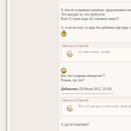
А чем не устраивает решение, предложенное м
Это аккурат то, что требуется.
Или 13 строк кода это слишком много?
А, если по-уму, то надо бы добавить ещё пару с
Цитата от
(
Сергей
)
не знаю зачем, делфи
Вот это и впрямь интересно!!!
Покаж, где это?
Добавлено
(28 Июля 2012, 19:10)
---------------------------------------------
Цитата от
(
Сергей
)
Вот тут как раз и спасла бы такая 
А
это
не подходит?