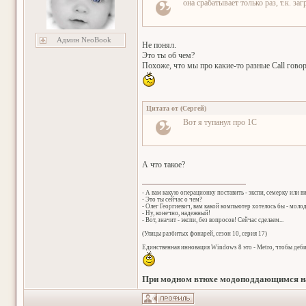
она срабатывает только раз, т.к. з
Админ NeoBook
Не понял.
Это ты об чем?
Похоже, что мы про какие-то разные Call говор
Цитата от
(
Сергей
)
Вот я тупанул про 1С
А что такое?
- А вам какую операционку поставить - экспи, семерку или в
- Это ты сейчас о чем?
- Олег Георгиевич, вам какой компьютер хотелось бы - мол
- Ну, конечно, надежный!
- Вот, значит - экспи, без вопросов! Сейчас сделаем...
(Улицы разбитых фонарей, сезон 10, серия 17)
Единственная инновация Windows 8 это - Metro, чтобы деб
При модном втюхе модоподдающимся на