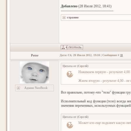
Добавлено
(28 Июля 2012, 18:41)
---------------------------------------------
Peter
Дата: Сб, 28 Июля 2012, 19:10 | Сообщение #
11
Цитата от
(
Сергей
)
Нажимаем первую - результат 4,00 
Жмем вторую - результат 4,00 - не
Админ NeoBook
Все правильно, потому-что "тело" функции груз
Исполнительный код функции (тело) всегда не
значения переменных, используемых функцией
Цитата от
(
Сергей
)
Может кто еще подкинет какую нит