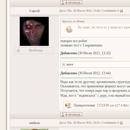
Сергей
Дата: Пн, 30 Июля 2012, 13:44 | Сообщение #
24
Цитата от
(
Peter
)
Не знаю, но чего-то у меня все врем
поверил все робит.
заливаю тест с 3 вариантами.
Необукер
Добавлено
(30 Июля 2012, 13:32)
---------------------------------------------
Добавлено
(30 Июля 2012, 13:44)
---------------------------------------------
Надо как то по другому организовать структур
Оказывается, что применение формул могут зав
Получается, что теперь надо еще и продумать ку
Мдя, вот я "подписался" с дуру, а на первый 
Прикрепления:
7272439.rar
(27.4 Kb)
mishem
Дата: Пн, 30 Июля 2012, 16:31 | Сообщение #
25