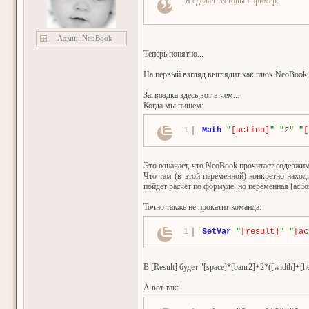
Я сделал тестовый пример.
Админ NeoBook
Теперь понятно...
На первый взгляд выглядит как глюк NeoBook, 
Загвоздка здесь вот в чем...
Когда мы пишем:
1
Math
"
[action]
"
"
2
"
"
[
Это означает, что NeoBook прочитает содержимо
Что там (в этой переменной) конкретно наход
пойдет расчет по формуле, но переменная [acti
Точно также не прокатит команда:
1
SetVar
"
[result]
"
"
[ac
В [Result] будет "[space]*[banr2]+2*([width]+[he
А вот так: