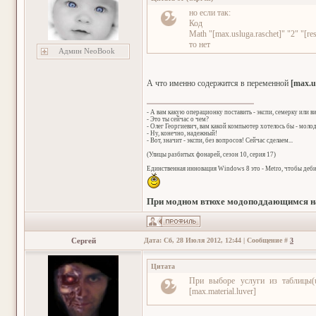
но если так:
Код
Math "[max.usluga.raschet]" "2" "[res
то нет
Админ NeoBook
А что именно содержится в переменной
[max.u
- А вам какую операционку поставить - экспи, семерку или в
- Это ты сейчас о чем?
- Олег Георгиевич, вам какой компьютер хотелось бы - мол
- Ну, конечно, надежный!
- Вот, значит - экспи, без вопросов! Сейчас сделаем...
(Улицы разбитых фонарей, сезон 10, серия 17)
Единственная инновация Windows 8 это - Metro, чтобы деб
При модном втюхе модоподдающимся на
Сергей
Дата: Сб, 28 Июля 2012, 12:44 | Сообщение #
3
Цитата
При выборе услуги из таблицы(usl
[max.material.luver]