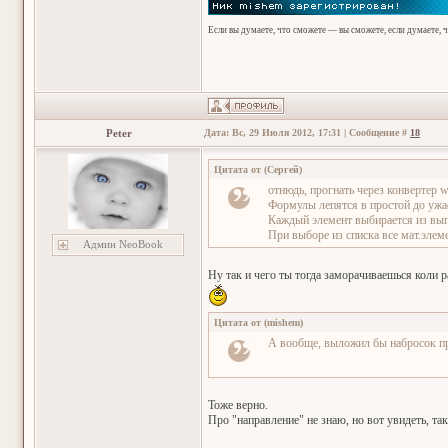
Если вы думаете, что сможете — вы сможете, если думаете, 
Peter
Дата: Вс, 29 Июля 2012, 17:31 | Сообщение #
18
Цитата от
(
Сергей
)
отнюдь, прогнать через конвертер wi
Формулы лепятся в простой до ужас
Каждый элемент выбирается из вы
При выборе из списка все мат.элем
Админ NeoBook
Ну так и чего ты тогда заморачиваешься коли р
Цитата от
(
mishem
)
А вообще, выложил бы набросок про
Тоже верно.
Про "направление" не знаю, но вот увидеть, так