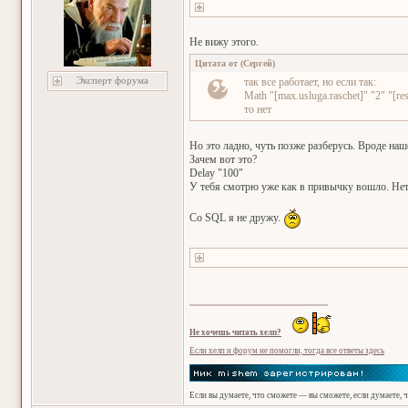
Не вижу этого.
Цитата от
(
Сергей
)
Эксперт форума
так все работает, но если так:
Math "[max.usluga.raschet]" "2" "[res
то нет
Но это ладно, чуть позже разберусь. Вроде наш
Зачем вот это?
Delay "100"
У тебя смотрю уже как в привычку вошло. Нет 
Со SQL я не дружу.
Не хочешь читать хелп?
Если хелп и форум не помогли, тогда все ответы здесь
Если вы думаете, что сможете — вы сможете, если думаете, 