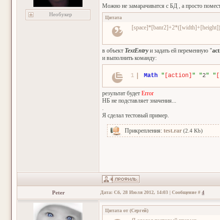
Можно не замарачиватся с БД , а просто помес
Необукер
Цитата
[space]*[banr2]+2*([width]+[height])
в объект
TextEntry
и задать ей переменную "
act
и выполнить команду:
1
Math
"
[action]
"
"
2
"
"
[
результат будет
Error
НБ не подставляет значения...
.
Я сделал тестовый пример.
Прикрепления:
test.rar
(2.4 Kb)
Peter
Дата: Сб, 28 Июля 2012, 14:03 | Сообщение #
4
Цитата от
(
Сергей
)