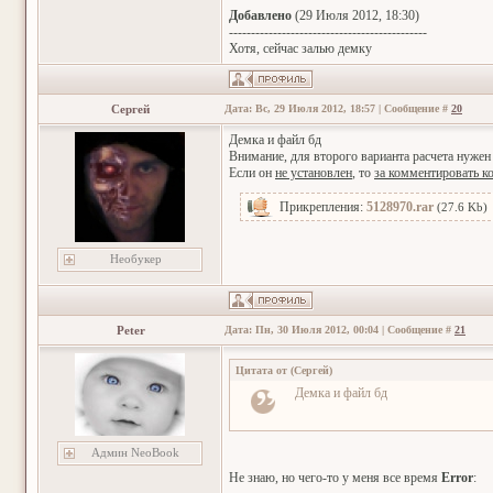
Добавлено
(29 Июля 2012, 18:30)
---------------------------------------------
Хотя, сейчас залью демку
Сергей
Дата: Вс, 29 Июля 2012, 18:57 | Сообщение #
20
Демка и файл бд
Внимание, для второго варианта расчета нужен
Если он
не установлен
, то
за комментировать к
Прикрепления:
5128970.rar
(27.6 Kb)
Необукер
Peter
Дата: Пн, 30 Июля 2012, 00:04 | Сообщение #
21
Цитата от
(
Сергей
)
Демка и файл бд
Админ NeoBook
Не знаю, но чего-то у меня все время
Error
: