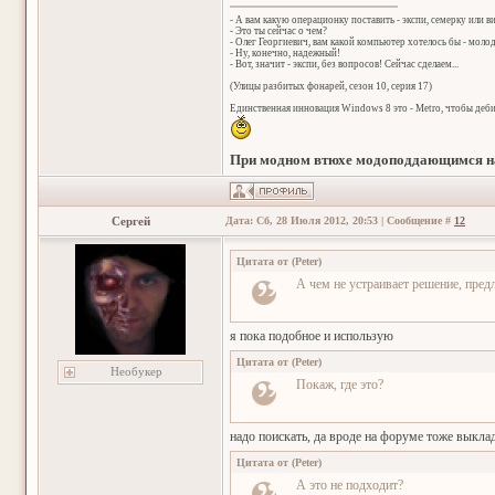
- А вам какую операционку поставить - экспи, семерку или в
- Это ты сейчас о чем?
- Олег Георгиевич, вам какой компьютер хотелось бы - мол
- Ну, конечно, надежный!
- Вот, значит - экспи, без вопросов! Сейчас сделаем...
(Улицы разбитых фонарей, сезон 10, серия 17)
Единственная инновация Windows 8 это - Metro, чтобы деб
При модном втюхе модоподдающимся на
Сергей
Дата: Сб, 28 Июля 2012, 20:53 | Сообщение #
12
Цитата от
(
Peter
)
А чем не устраивает решение, пред
я пока подобное и использую
Цитата от
(
Peter
)
Необукер
Покаж, где это?
надо поискать, да вроде на форуме тоже выкл
Цитата от
(
Peter
)
А это не подходит?