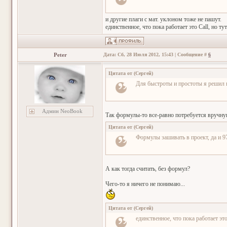
и другие плаги с мат. уклоном тоже не пашут.
единственное, что пока работает это Call, но 
Peter
Дата: Сб, 28 Июля 2012, 15:43 | Сообщение #
6
Цитата от
(
Сергей
)
Для быстроты и простоты я решил 
Админ NeoBook
Так формулы-то все-равно потребуется вручну
Цитата от
(
Сергей
)
Формулы зашивать в проект, да и 9
А как тогда считать, без формул?
Чего-то я ничего не понимаю...
Цитата от
(
Сергей
)
единственное, что пока работает эт