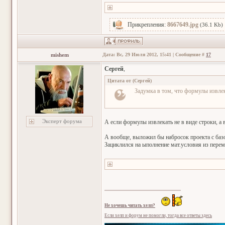
Прикрепления:
8667649.jpg
(36.1 Kb)
mishem
Дата: Вс, 29 Июля 2012, 15:41 | Сообщение #
17
Сергей
,
Цитата от
(
Сергей
)
Задумка в том, что формулы извлек
Эксперт форума
А если формулы извлекать не в виде строки, а в
А вообще, выложил бы набросок проекта с базо
Зациклился на ыполнение мат.условия из перем
Не хочешь читать хелп?
Если хелп и форум не помогли, тогда все ответы здесь