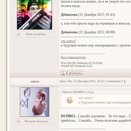
писать в консоль можно, но я не уверен что эт
тестить негде.
Добавлено
(21 Декабря 2015, 01:43)
---------------------------------------------
а, или тебе просто надо на терминале в консоль
Добавлено
(21 Декабря 2015, 06:09)
Наш дизайнер
---------------------------------------------
это хотел?
в будущем можно еще поизвращаться с цветом 
Как задавать вопросы
Win7x64 SP1 Neobook v5.70 (Trial)
WinXP SP3 Neobook v5.62
anton
Дата: Пн, 21 Декабря 2015, 16:15 | Сообщение #
5
Цитата
DEMBEL
(
)
это хотел?
в будущем можно еще поизвращатьс
DEMBEL
, Спасибо огромное... То что надо...
прибегать... Спасибо... Очень полезная доработк
Ветеран форума