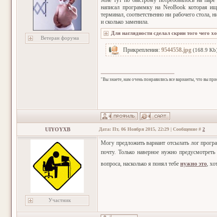
Мне тут по быстрому потребовалось на паре 
написал программку на NeoBook которая ище
терминал, соответственно ни рабочего стола, 
и сколько заменила.
Ветеран форума
Прикрепления:
9544558.jpg
(168.9 Kb
"Вы знаете, нам очень понравились все варианты, что вы пр
UIYOYXB
Дата: Пт, 06 Ноября 2015, 22:29 | Сообщение #
2
Могу предложить вариант отсылать лог програ
почту. Только наверное нужно предусмотре
вопроса, насколько я понял тебе
нужно это
, х
Участник