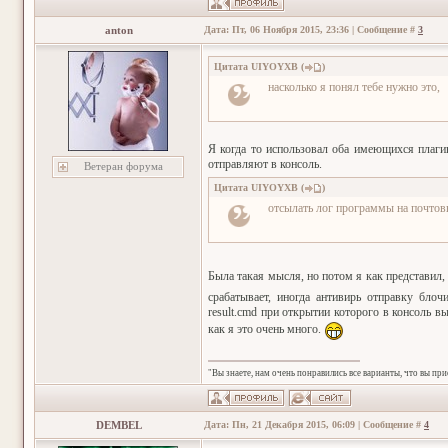
anton
Дата: Пт, 06 Ноября 2015, 23:36 | Сообщение #
3
Цитата
UIYOYXB
(
)
насколько я понял тебе нужно это,
Я когда то использовал оба имеющихся плагин
отправляют в консоль.
Ветеран форума
Цитата
UIYOYXB
(
)
отсылать лог программы на почто
Была такая мысля, но потом я как представил,
срабатывает, иногда антивирь отправку блоч
result.cmd при открытии которого в консоль в
как я это очень много.
"Вы знаете, нам очень понравились все варианты, что вы пр
DEMBEL
Дата: Пн, 21 Декабря 2015, 06:09 | Сообщение #
4