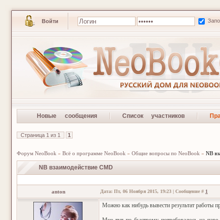
Зап
Войти
Новые сообщения
Список участников
Пр
Страница
1
из
1
1
Форум NeoBook
»
Всё о программе NeoBook
»
Общие вопросы по NeoBook
»
NB в
NB взаимодействие CMD
anton
Дата: Пт, 06 Ноября 2015, 19:23 | Сообщение #
1
Можно как нибудь вывести результат работы п