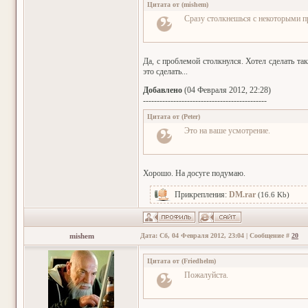
Цитата от
(
mishem
)
Сразу столкнешься с некоторыми 
Да, с проблемой столкнулся. Хотел сделать та
это сделать...
Добавлено
(04 Февраля 2012, 22:28)
---------------------------------------------
Цитата от
(
Peter
)
Это на ваше усмотрение.
Хорошо. На досуге подумаю.
Прикрепления:
DM.rar
(16.6 Kb)
mishem
Дата: Сб, 04 Февраля 2012, 23:04 | Сообщение #
20
Цитата от
(
Friedhelm
)
Пожалуйста.