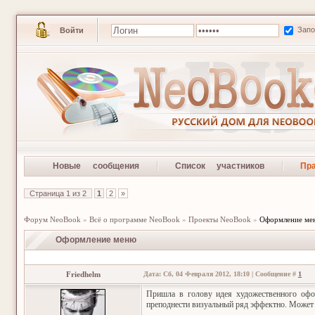
Зап
Войти
Новые сообщения
Список участников
Пр
Страница
1
из
2
1
2
»
Форум NeoBook
»
Всё о программе NeoBook
»
Проекты NeoBook
»
Оформление ме
Оформление меню
Friedhelm
Дата: Сб, 04 Февраля 2012, 18:10 | Сообщение #
1
Пришла в голову идея художественного офо
преподнести визуальный ряд эффектно. Может к