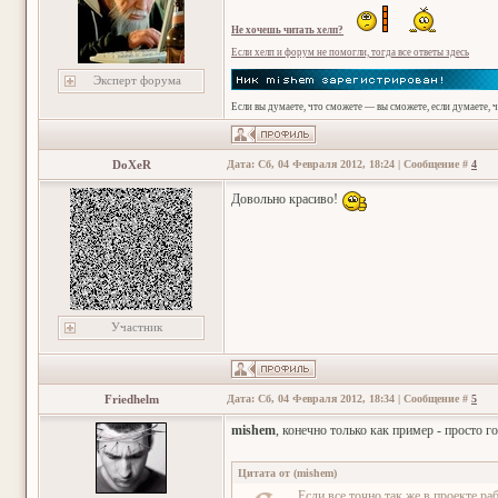
Не хочешь читать хелп?
Если хелп и форум не помогли, тогда все ответы здесь
Эксперт форума
Если вы думаете, что сможете — вы сможете, если думаете, 
DoXeR
Дата: Сб, 04 Февраля 2012, 18:24 | Сообщение #
4
Довольно красиво!
Участник
Friedhelm
Дата: Сб, 04 Февраля 2012, 18:34 | Сообщение #
5
mishem
, конечно только как пример - просто го
Цитата от
(
mishem
)
Если все точно так же в проекте ра