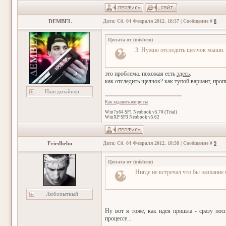
DEMBEL
Дата: Сб, 04 Февраля 2012, 18:37 | Сообщение #
8
Цитата от
(
mishem
)
3. Нужно отследить щелчок мыши. 
это проблема. похожая есть
здесь
.
как отследить щелчок? как тупой вариант, проп
Наш дизайнер
Как задавать вопросы
Win7x64 SP1 Neobook v5.70 (Trial)
WinXP SP3 Neobook v5.62
Friedhelm
Дата: Сб, 04 Февраля 2012, 18:38 | Сообщение #
9
Цитата от
(
mishem
)
Нигде не встречал что бы название
Любопытный
Ну вот я тоже, как идея пришла - сразу пос
процессе...