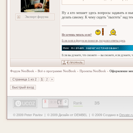
Ну а кто мешает здесь вопросы задавать и вы
Эксперт форума
делать самому. К чему сидеть "пыхтеть" над тем
Не хочешь читать хелп?
Если хелп и форум не помогли, тогда все ответы здесь
Если вы думаете, что сможете — вы сможете, если думаете, 
Форум NeoBook
»
Всё о программе NeoBook
»
Проекты NeoBook
»
Оформление ме
Страница
1
из
2
1
2
»
© 2009 Peter Pavlov | © 2009 Дизайн от DEMBEL | © 2009 Создано в
Devate.r