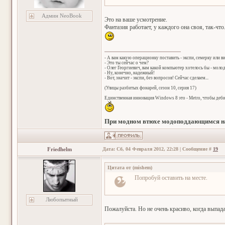
Админ NeoBook
Это на ваше усмотрение.
Фантазия работает, у каждого она своя, так-что.
- А вам какую операционку поставить - экспи, семерку или в
- Это ты сейчас о чем?
- Олег Георгиевич, вам какой компьютер хотелось бы - мол
- Ну, конечно, надежный!
- Вот, значит - экспи, без вопросов! Сейчас сделаем...
(Улицы разбитых фонарей, сезон 10, серия 17)
Единственная инновация Windows 8 это - Metro, чтобы деб
При модном втюхе модоподдающимся на
Friedhelm
Дата: Сб, 04 Февраля 2012, 22:28 | Сообщение #
19
Цитата от
(
mishem
)
Попробуй оставить на месте.
Любопытный
Пожалуйста. Но не очень красиво, когда выпад