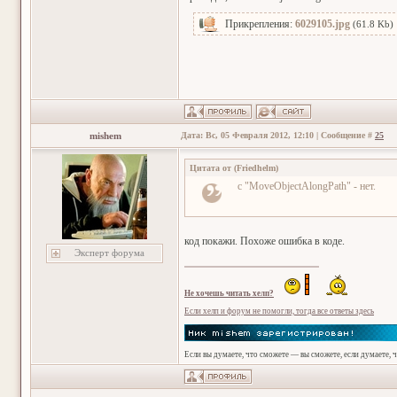
Прикрепления:
6029105.jpg
(61.8 Kb)
mishem
Дата: Вс, 05 Февраля 2012, 12:10 | Сообщение #
25
Цитата от
(
Friedhelm
)
с "MoveObjectAlongPath" - нет.
код покажи. Похоже ошибка в коде.
Эксперт форума
Не хочешь читать хелп?
Если хелп и форум не помогли, тогда все ответы здесь
Если вы думаете, что сможете — вы сможете, если думаете, 