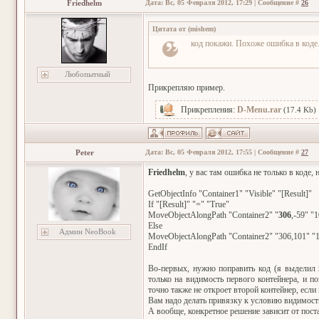
Friedhelm
Дата: Вс, 05 Февраля 2012, 17:29 | Сообщение #
26
Цитата от
(
mishem
)
код покажи. Похоже ошибка в коде
Любопытный
Прикрепляю пример.
Прикрепления:
D-Menu.rar
(17.4 Kb)
Peter
Дата: Вс, 05 Февраля 2012, 17:55 | Сообщение #
27
Friedhelm
, у вас там ошибка не только в коде, 
GetObjectInfo "Container1" "Visible" "[Result]"
If "[Result]" "=" "True"
MoveObjectAlongPath "Container2" "
306
,-59" "
Else
Админ NeoBook
MoveObjectAlongPath "Container2" "306,101" "1
EndIf
Во-первых, нужно поправить код (я выделил 
только на видимость первого контейнера, и п
точно также не откроет второй контейнер, если 
Вам надо делать привязку к условию видимости
А вообще, конкретное решение зависит от пост