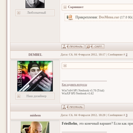
Любопытный
Прикрепления:
DesMenu.rar
(17.0 Kb
DEMBEL
Дата: Сб, 04 Февраля 2012, 18:17 | Сообщение #
2
Как задавать вопросы
Win7x64 SP1 Neobook v5.70 (Trial)
WinXP SP3 Neobook v5.62
Наш дизайнер
mishem
Дата: Сб, 04 Февраля 2012, 18:20 | Сообщение #
3
Friedhelm
, это конечный вариант? Если как при