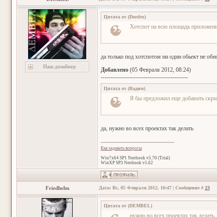
Цитата от
(
Dordex
)
Хотспот на всю площадь приложения
да только под хотспотом ни один обьект не обн
Наш дизайнер
Добавлено
(05 Февраля 2012, 08:24)
---------------------------------------------
Цитата от
(
Вадим
)
Я бы предложил еще добавить скри
да, нужно во всех проектах так делать
Как задавать вопросы
Win7x64 SP1 Neobook v5.70 (Trial)
WinXP SP3 Neobook v5.62
Friedhelm
Дата: Вс, 05 Февраля 2012, 10:47 | Сообщение #
23
Цитата от
(
DEMBEL
)
нужно во всех проектах так делать