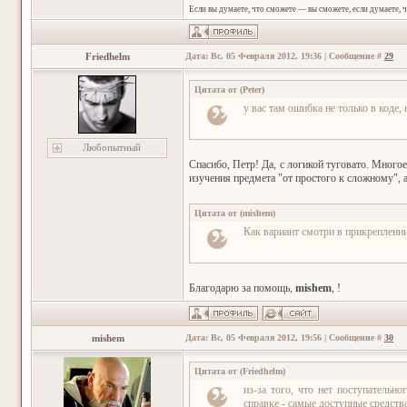
Если вы думаете, что сможете — вы сможете, если думаете, 
Friedhelm
Дата: Вс, 05 Февраля 2012, 19:36 | Сообщение #
29
Цитата от
(
Peter
)
у вас там ошибка не только в коде, 
Любопытный
Спасибо, Петр! Да, с логикой туговато. Многое
изучения предмета "от простого к сложному", а
Цитата от
(
mishem
)
Как вариант смотри в прикреплении
Благодарю за помощь,
mishem
, !
mishem
Дата: Вс, 05 Февраля 2012, 19:56 | Сообщение #
30
Цитата от
(
Friedhelm
)
из-за того, что нет поступательн
справке - самые доступные средства