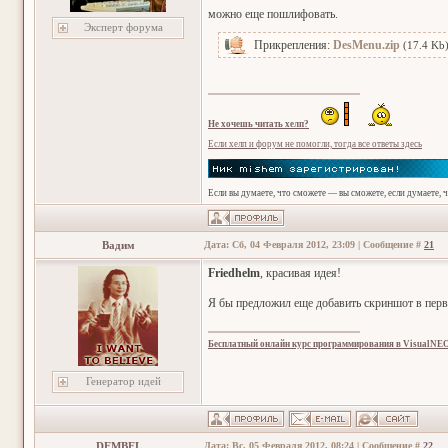
можно еще пошлифовать.
Эксперт форума
Прикрепления:
DesMenu.zip
(17.4 Kb
Не хочешь читать хелп?
Если хелп и форум не помогли, тогда все ответы здесь
Если вы думаете, что сможете — вы сможете, если думаете, 
Вадим
Дата: Сб, 04 Февраля 2012, 23:09 | Сообщение #
21
Friedhelm
, красивая идея!
Я бы предложил еще добавить скриншот в перв
Бесплатный онлайн курс программирования в VisualNE
Генератор идей
DEMBEL
Дата: Вс, 05 Февраля 2012, 08:24 | Сообщение #
22