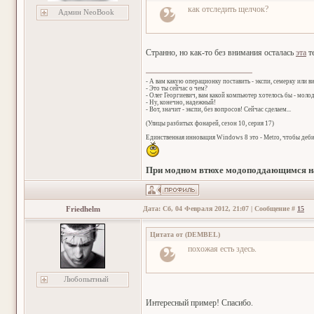
как отследить щелчок?
Админ NeoBook
Странно, но как-то без внимания осталась
эта
т
- А вам какую операционку поставить - экспи, семерку или в
- Это ты сейчас о чем?
- Олег Георгиевич, вам какой компьютер хотелось бы - мол
- Ну, конечно, надежный!
- Вот, значит - экспи, без вопросов! Сейчас сделаем...
(Улицы разбитых фонарей, сезон 10, серия 17)
Единственная инновация Windows 8 это - Metro, чтобы деб
При модном втюхе модоподдающимся на
Friedhelm
Дата: Сб, 04 Февраля 2012, 21:07 | Сообщение #
15
Цитата от
(
DEMBEL
)
похожая есть здесь.
Любопытный
Интересный пример! Спасибо.