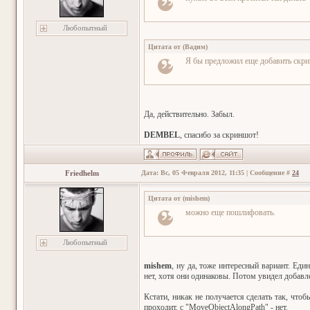
Любопытный
Цитата от
(
Вадим
)
Я бы предложил еще добавить скри
Да, действительно. Забыл.
DEMBEL
, спасибо за скриншот!
Friedhelm
Дата: Вс, 05 Февраля 2012, 11:35 | Сообщение #
24
Цитата от
(
mishem
)
можно еще пошлифовать.
Любопытный
mishem
, ну да, тоже интересный вариант. Еди
нет, хотя они одинаковы. Потом увидел добавле
Кстати, никак не получается сделать так, что
проходит, с "MoveObjectAlongPath" - нет.