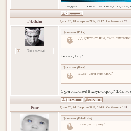
Если вы думаете, что сможете — вы сможете, если думаете, 
Friedhelm
Дата: Сб, 04 Февраля 2012, 21:12 | Сообщение #
17
Цитата от
(
Peter
)
Да, действительно, очень симпатич
Любопытный
Спасибо, Петр!
Цитата от
(
Peter
)
может разовьете идею?
С удовольствием! В какую сторону? Добавить 
Peter
Дата: Сб, 04 Февраля 2012, 21:19 | Сообщение #
18
Цитата от
(
Friedhelm
)
В какую сторону?