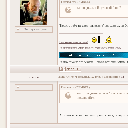
Цитата от
(
DEMBEL
)
как выдвижной цельный блок?
Так кто тебе не дает "вырезать" заголовок из б
Эксперт форума
Не хочешь читать хелп?
Если хелп и форум не помогли, тогда все ответы здесь
Если вы думаете, что сможете — вы сможете, если думаете, 
Rezzoxe
Дата: Сб, 04 Февраля 2012, 19:33 | Сообщение #
12
Цитата от
(
DEMBEL
)
как отследить щелчок? как тупой в
предлагайте.
Хотспот на всю площадь приложения, поверх не