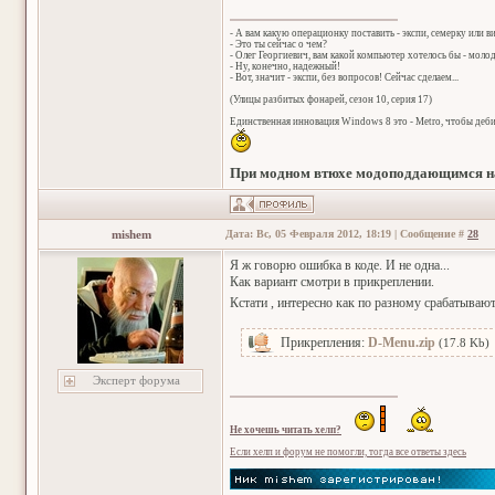
- А вам какую операционку поставить - экспи, семерку или в
- Это ты сейчас о чем?
- Олег Георгиевич, вам какой компьютер хотелось бы - мол
- Ну, конечно, надежный!
- Вот, значит - экспи, без вопросов! Сейчас сделаем...
(Улицы разбитых фонарей, сезон 10, серия 17)
Единственная инновация Windows 8 это - Metro, чтобы деб
При модном втюхе модоподдающимся на
mishem
Дата: Вс, 05 Февраля 2012, 18:19 | Сообщение #
28
Я ж говорю ошибка в коде. И не одна...
Как вариант смотри в прикреплении.
Кстати , интересно как по разному срабатываю
Прикрепления:
D-Menu.zip
(17.8 Kb)
Эксперт форума
Не хочешь читать хелп?
Если хелп и форум не помогли, тогда все ответы здесь