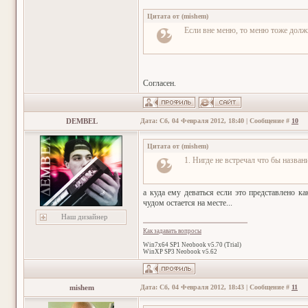
Цитата от
(
mishem
)
Если вне меню, то меню тоже долж
Согласен.
DEMBEL
Дата: Сб, 04 Февраля 2012, 18:40 | Сообщение #
10
Цитата от
(
mishem
)
1. Нигде не встречал что бы назва
а куда ему деваться если это представлено к
чудом остается на месте...
Наш дизайнер
Как задавать вопросы
Win7x64 SP1 Neobook v5.70 (Trial)
WinXP SP3 Neobook v5.62
mishem
Дата: Сб, 04 Февраля 2012, 18:43 | Сообщение #
11