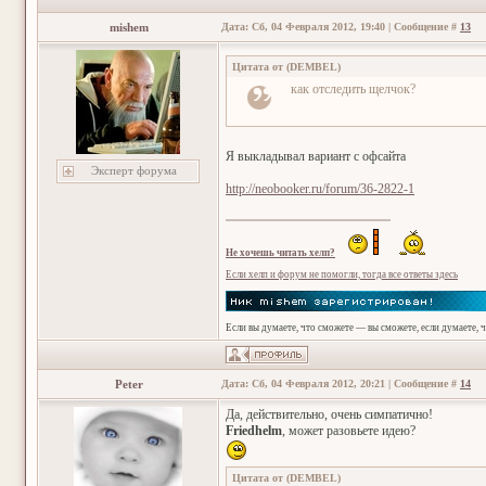
mishem
Дата: Сб, 04 Февраля 2012, 19:40 | Сообщение #
13
Цитата от
(
DEMBEL
)
как отследить щелчок?
Я выкладывал вариант с офсайта
Эксперт форума
http://neobooker.ru/forum/36-2822-1
Не хочешь читать хелп?
Если хелп и форум не помогли, тогда все ответы здесь
Если вы думаете, что сможете — вы сможете, если думаете, 
Peter
Дата: Сб, 04 Февраля 2012, 20:21 | Сообщение #
14
Да, действительно, очень симпатично!
Friedhelm
, может разовьете идею?
Цитата от
(
DEMBEL
)