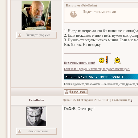
Цитата от
(
Friedhelm
)
Поделитесь мыслями.
1. Нигде не встречал что бы название кнопки(
Эксперт форума
2. Если несколько меню а не 2, нужно контрол
3. Нужно отследить щелчок мыши. Если вне ме
Как бы так. На вскидку.
Не хочешь читать хелп?
Если хелп и форум не помогли, тогда все ответы здесь
Если вы думаете, что сможете — вы сможете, если думаете, 
Friedhelm
Дата: Сб, 04 Февраля 2012, 18:35 | Сообщение #
7
DoXeR
, Очень рад!
Любопытный