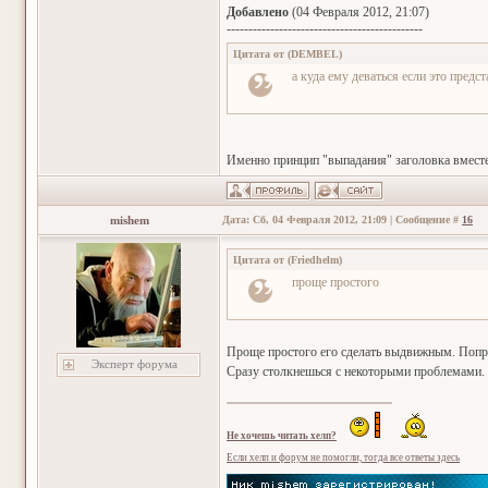
Добавлено
(04 Февраля 2012, 21:07)
---------------------------------------------
Цитата от
(
DEMBEL
)
а куда ему деваться если это пред
Именно принцип "выпадания" заголовка вместе с
mishem
Дата: Сб, 04 Февраля 2012, 21:09 | Сообщение #
16
Цитата от
(
Friedhelm
)
проще простого
Проще простого его сделать выдвижным. Попро
Эксперт форума
Сразу столкнешься с некоторыми проблемами.
Не хочешь читать хелп?
Если хелп и форум не помогли, тогда все ответы здесь