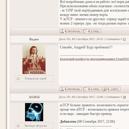
Всё испробовано дома и на работе- всё норм раб
При использовании обоих плагинов- соответст
- as UDP свой порт(одинаков для всех(можно и
между ними -меняя номер порта.
У asTCP - немного по другому -сервер задаёт 
можно 2 сервера ,три.- но тогда разные порты
Вадим
Дата: Пт, 08 Сентября 2017, 20:35 | Сообщение #
17
Спасибо, Андрей! Буду пробовать!!!
Бесплатный онлайн курс программирования в VisualNE
Генератор идей
AS3856
Дата: Пт, 08 Сентября 2017, 22:06 | Сообщение #
18
asTCP больше нравится- возможность скрытого
проще чем alTCP - возможность привата теорет
если надо - накидаю быстро пример.
Добавлено
(08 Сентября 2017, 22:06)
Эксперт форума
---------------------------------------------