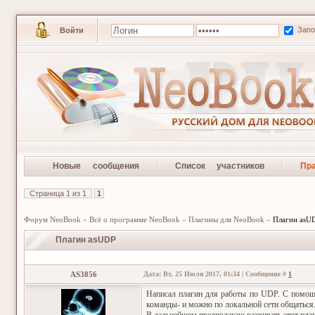
Зап
Войти
Новые сообщения
Список участников
Пр
Страница
1
из
1
1
Форум NeoBook
»
Всё о программе NeoBook
»
Плагины для NeoBook
»
Плагин asU
Плагин asUDP
AS3856
Дата: Вт, 25 Июля 2017, 01:34 | Сообщение #
1
Написал плагин для работы по UDP. С помощь
команды- и можно по локальной сети общаться