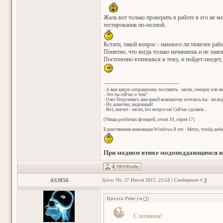
Жаль вот только проверить в работе я его не мо
тестирования по-полной..
Кстати, такой вопрос - намного ли тяжелее раб
Понятно, что когда только начинаешь и не знаеш
Постепенно втянешься в тему, и пойдет-поедет,
- А вам какую операционку поставить - экспи, семерку или в
- Это ты сейчас о чем?
- Олег Георгиевич, вам какой компьютер хотелось бы - мол
- Ну, конечно, надежный!
- Вот, значит - экспи, без вопросов! Сейчас сделаем...
(Улицы разбитых фонарей, сезон 10, серия 17)
Единственная инновация Windows 8 это - Metro, чтобы деб
При модном втюхе модоподдающимся на
AS3856
Дата: Чт, 27 Июля 2017, 23:54 | Сообщение #
3
Цитата
Peter
(
)
С почином!