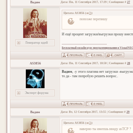
Вадим
Дата: Пн, 11 Сентября 2017, 17:39 | Сообщение #
27
Цитата
AS3856
(
)
попозже перепишу
И ещё процент загрузки/выгрузки прошу внес
Генератор идей
Бесплатный онлайн курс программирования в VisualNE
AS3856
Дата: Пн, 11 Сентября 2017, 18:50 | Сообщение #
28
Вадим
, -у этого плагина нет загрузки -выгруз
то да - там попробую решить вопрос..
Эксперт форума
Вадим
Дата: Вт, 12 Сентября 2017, 13:55 | Сообщение #
29
Цитата
AS3856
(
)
наверно ты имеешь ввиду asTCP ?