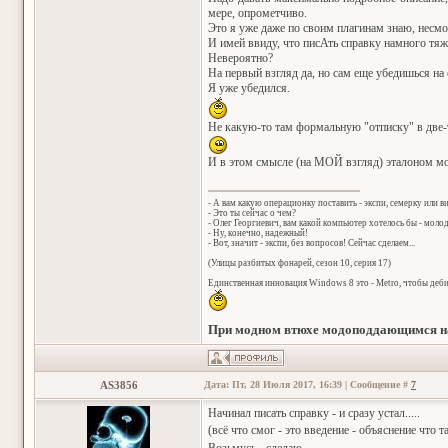
мере, опрометчиво.
Это я уже даже по своим плагинам знаю, несмо
И имей ввиду, что писАть справку намного тяж
Невероятно?
На первый взгляд да, но сам еще убедишься на
Я уже убедился.
Не какую-то там формальную "отписку" в две-т
И в этом смысле (на МОЙ взгляд) эталоном м
- А вам какую операционку поставить - экспи, семерку или в
- Это ты сейчас о чем?
- Олег Георгиевич, вам какой компьютер хотелось бы - мол
- Ну, конечно, надежный!
- Вот, значит - экспи, без вопросов! Сейчас сделаем...
(Улицы разбитых фонарей, сезон 10, серия 17)
Единственная инновация Windows 8 это - Metro, чтобы деб
При модном втюхе модоподдающимся на
AS3856
Дата: Пт, 28 Июля 2017, 16:39 | Сообщение #
7
Начинал писать справку - и сразу устал.....
(всё что смог - это введение - объяснение что 