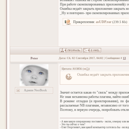
возникает ошибка на стороне скомпилированно
При работе скомпилированных приложений(с об
Ошибка недаёт закрыть приложение-закрыть мо
_Ну и повторяю- при скомпилированных прило
Прикрепления:
asUDP.rar
(239.5 Kb)
Peter
Дата: Сб, 02 Сентября 2017, 04:02 | Сообщение #
13
Цитата
AS3856
(
)
Ошибка недаёт закрыть приложени
Админ NeoBook
Значит остается какая-то "связь" между прило
Не зная механизма работы плагина, найти ошиб
В режиме отладки (и проектирования), по ф
рассылаемые NB плагинам, независимо от того 
Поэтому, в первую очередь, попробовать отклю
- А вам какую операционку поставить - экспи, семерку или в
- Это ты сейчас о чем?
- Олег Георгиевич, вам какой компьютер хотелось бы - мол