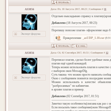
AS3856
Дата: Пт, 18 Августа 2017, 00:23 | Сообщение #
11
Отдельно выкладываю справку к плагину(архив
Добавлено
(18 Августа 2017, 00:23)
---------------------------------------------
Перепишу попозже плагин- оформление надо б 
Эксперт форума
Прикрепления:
_asUDP_1.10.rar
(9.9
AS3856
Дата: Сб, 02 Сентября 2017, 01:51 | Сообщение #
12
Переписал плагин, сделал более удобные окна 
плагин ещё одной командой.
Теперь можно использовать плагин в качестве 
с выбором окон MessageDlg.
Суть такова- что можно просто написать сообщ
Эксперт форума
Окно с сообщением появится посередине монито
Можно использовать в качестве объявлени
"разбросанных" по кабинетам.
в архиве плагин и пример.
Добавлено
(02 Сентября 2017, 01:51)
---------------------------------------------
Заметил такую особенность(связана как раз с 
Если посылать такое сообщение(окно MessageD