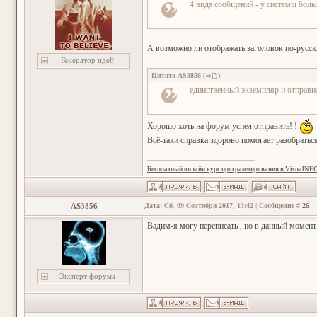
4 вида сообщений - у системы боль
А возможно ли отображать заголовок по-русск
Генератор идей
Цитата
AS3856
(
)
единственный экземпляр и отправил
Хорошо хоть на форум успел отправить! !
Всё-таки справка здорово помогает разобраться
Бесплатный онлайн курс программирования в VisualNE
AS3856
Дата: Сб, 09 Сентября 2017, 13:42 | Сообщение #
26
Вадим-я могу переписать , но в данный момен
Эксперт форума