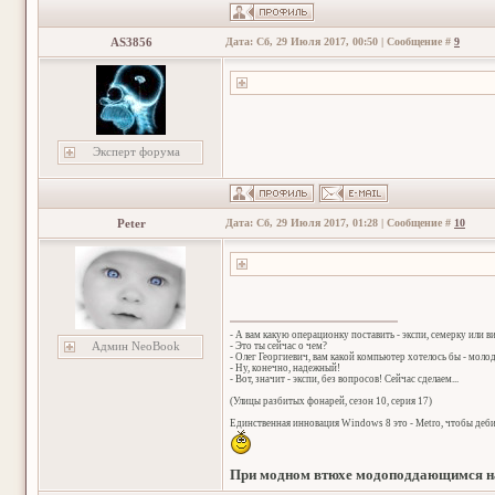
AS3856
Дата: Сб, 29 Июля 2017, 00:50 | Сообщение #
9
Эксперт форума
Peter
Дата: Сб, 29 Июля 2017, 01:28 | Сообщение #
10
- А вам какую операционку поставить - экспи, семерку или в
Админ NeoBook
- Это ты сейчас о чем?
- Олег Георгиевич, вам какой компьютер хотелось бы - мол
- Ну, конечно, надежный!
- Вот, значит - экспи, без вопросов! Сейчас сделаем...
(Улицы разбитых фонарей, сезон 10, серия 17)
Единственная инновация Windows 8 это - Metro, чтобы деб
При модном втюхе модоподдающимся на