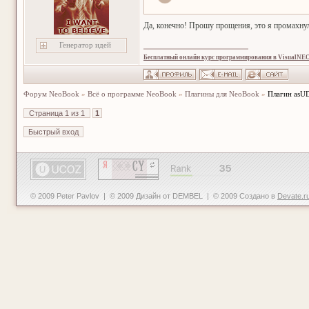
Да, конечно! Прошу прощения, это я промахну
Генератор идей
Бесплатный онлайн курс программирования в VisualNE
Форум NeoBook
»
Всё о программе NeoBook
»
Плагины для NeoBook
»
Плагин asU
Страница
1
из
1
1
© 2009 Peter Pavlov | © 2009 Дизайн от DEMBEL | © 2009 Создано в
Devate.r