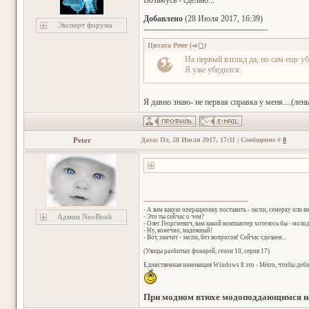
Возьмусь - сделаю...
Добавлено
(28 Июля 2017, 16:39)
Эксперт форума
---------------------------------------------
Цитата
Peter
(
)
На первый взгляд да, но сам еще у
Я уже убедился.
Я давно знаю- не первая справка у меня....(лень 
Peter
Дата: Пт, 28 Июля 2017, 17:11 | Сообщение #
8
- А вам какую операционку поставить - экспи, семерку или в
Админ NeoBook
- Это ты сейчас о чем?
- Олег Георгиевич, вам какой компьютер хотелось бы - мол
- Ну, конечно, надежный!
- Вот, значит - экспи, без вопросов! Сейчас сделаем...
(Улицы разбитых фонарей, сезон 10, серия 17)
Единственная инновация Windows 8 это - Metro, чтобы деб
При модном втюхе модоподдающимся на