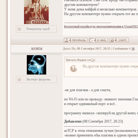
Пытаюсь освоить. Сам себе вроде бы отправил
другим компьютером?
У меня дома вайфай и несколько компьютеров. 
На другом компьютере нужно открыть тот же по
Бесплатный онлайн курс программирования в VisualNE
Генератор идей
AS3856
Дата: Пт, 08 Сентября 2017, 20:23 | Сообщение #
16
Цитата
Вадим
(
)
На другом компьютере нужно открыт
Эксперт форума
-не для плагина - а для сокета,
по Wi-Fi или по проводу- неимеет значения.Гл
и открыт одинаковый порт. и всё..
программу написал- скопируй на другой комп, п
Добавлено
(08 Сентября 2017, 20:23)
---------------------------------------------
asTCP в этом отношении лучше (возможность у
-можно применять обы плагина в одном проекте 