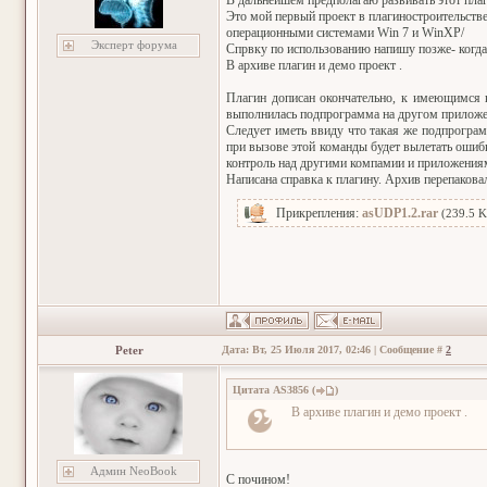
В дальнейшем предполагаю развивать этот пла
Это мой первый проект в плагиностроительстве
операционными системами Win 7 и WinXP/
Эксперт форума
Спрвку по использованию напишу позже- когда
В архиве плагин и демо проект .
Плагин дописан окончательно, к имеющимся к
выполнилась подпрограмма на другом приложе
Следует иметь ввиду что такая же подпрограм
при вызове этой команды будет вылетать ошиб
контроль над другими компамии и приложения
Написана справка к плагину. Архив перепакова
Прикрепления:
asUDP1.2.rar
(239.5 K
Peter
Дата: Вт, 25 Июля 2017, 02:46 | Сообщение #
2
Цитата
AS3856
(
)
В архиве плагин и демо проект .
Админ NeoBook
С почином!