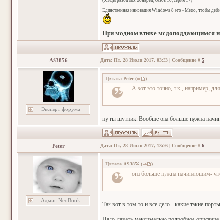
(Улицы разбитых фонарей, сезон 10, серия 17)
Единственная инновация Windows 8 это - Metro, чтобы деб
При модном втюхе модоподдающимся на
AS3856
Дата: Пт, 28 Июля 2017, 03:33 | Сообщение #
5
Цитата
Peter
(
)
А вот это точно, т.к., например, дл
Эксперт форума
ну ты шутник. Вообще она больше нужна начи
Peter
Дата: Пт, 28 Июля 2017, 13:26 | Сообщение #
6
Цитата
AS3856
(
)
она больше нужна начинающим- чт
Админ NeoBook
Так вот в том-то и все дело - какие такие порт
Надо давать максимально подробное описание,