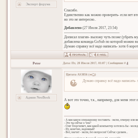
Эксперт форума
Спасибо.
Единственно как можно проверить- если нет вт
но это не интересно..
Добавлено
(27 Июля 2017, 23:54)
---------------------------------------------
Дописал плагин- выложу чуть позже (убрать мус
добавлена команда GoSub по которой можно в
Думаю справку всё надо написать- хотя б коро
Peter
Дата: Пт, 28 Июля 2017, 01:07 | Сообщение #
4
Цитата
AS3856
(
)
Думаю справку всё надо написать- 
Админ NeoBook
А вот это точно, т.к., например, для меня этот
- А вам какую операционку поставить - экспи, семерку или в
- Это ты сейчас о чем?
- Олег Георгиевич, вам какой компьютер хотелось бы - мол
- Ну, конечно, надежный!
- Вот, значит - экспи, без вопросов! Сейчас сделаем...