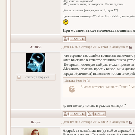
- Ну, конечно, надежный!
- Вот, значит - экспи, без вопросов! Сейчас сделаем...
(Улицы разбитых фонарей, сезон 10, серия 17)
Единственная инновация Windows 8 это - Metro, чтобы деб
При модном втюхе модоподдающимся на
AS3856
Дата: Сб, 02 Сентября 2017, 07:48 | Сообщение #
14
-что странно-так ошибка возникала на компе с
комп выступал в качестве принимающего устр
-Вечерком посмотрю ещё раз, может просто из з
-Механизм плагина прост - вызов окна диалог
передачи(символы) выполняем то или иное дей
Эксперт форума
Цитата
Peter
(
)
Значит остается какая-то "связь" 
ну вот почему только в режиме отладки ?...
Вадим
Дата: Пт, 08 Сентября 2017, 18:52 | Сообщение #
15
Андрей, за новый плагин (да ещё со справкой!) 