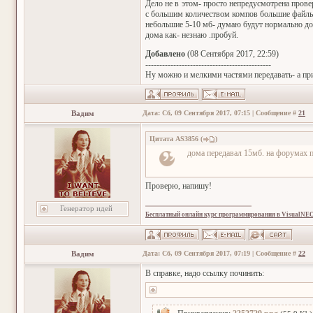
Дело не в этом- просто непредусмотрена прове
с большим количеством компов большие файлы с
небольшие 5-10 мб- думаю будут нормально до
дома как- незнаю .пробуй.
Добавлено
(08 Сентября 2017, 22:59)
---------------------------------------------
Ну можно и мелкими частями передавать- а при
Вадим
Дата: Сб, 09 Сентября 2017, 07:15 | Сообщение #
21
Цитата
AS3856
(
)
дома передавал 15мб. на форумах 
Проверю, напишу!
Генератор идей
Бесплатный онлайн курс программирования в VisualNE
Вадим
Дата: Сб, 09 Сентября 2017, 07:19 | Сообщение #
22
В справке, надо ссылку починить: