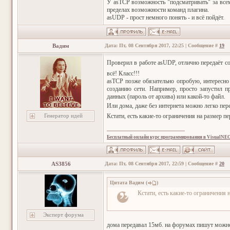
У asTCP возможность "подсматривать" за всем
пределах возможности команд плагина.
asUDP - прост немного понять - и всё пойдёт.
Вадим
Дата: Пт, 08 Сентября 2017, 22:25 | Сообщение #
19
Проверил в работе asUDP, отлично передаёт 
всё! Класс!!!
asTCP позже обязательно опробую, интересно
созданию сети. Например, просто запустил п
данных (пароль от архива) или какой-то файл.
Или дома, даже без интернета можно легко пе
Генератор идей
Кстати, есть какие-то ограничения на размер 
Бесплатный онлайн курс программирования в VisualNE
AS3856
Дата: Пт, 08 Сентября 2017, 22:59 | Сообщение #
20
Цитата
Вадим
(
)
Кстати, есть какие-то ограничения
Эксперт форума
дома передавал 15мб. на форумах пишут можно