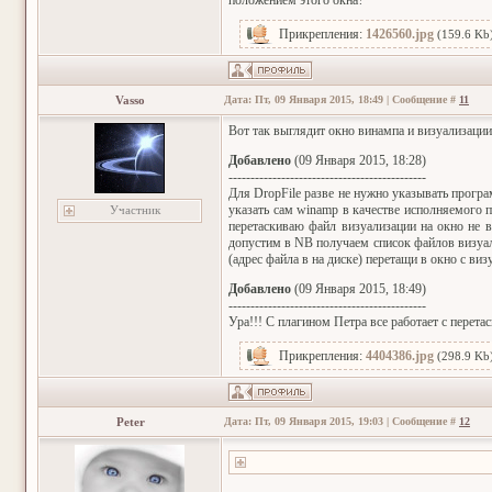
положением этого окна?
Прикрепления:
1426560.jpg
(159.6 Kb
Vasso
Дата: Пт, 09 Января 2015, 18:49 | Сообщение #
11
Вот так выглядит окно винампа и визуализации
Добавлено
(09 Января 2015, 18:28)
---------------------------------------------
Для DropFile разве не нужно указывать програ
указать сам winamp в качестве исполняемого 
Участник
перетаскиваю файл визуализации на окно не ви
допустим в NB получаем список файлов визуали
(адрес файла в на диске) перетащи в окно с виз
Добавлено
(09 Января 2015, 18:49)
---------------------------------------------
Ура!!! С плагином Петра все работает с перетас
Прикрепления:
4404386.jpg
(298.9 Kb
Peter
Дата: Пт, 09 Января 2015, 19:03 | Сообщение #
12