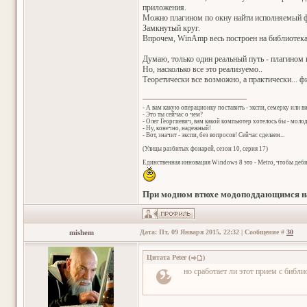
приложения.
Можно плагином по окну найти исполняемый фай
Замкнутый круг.
Впрочем, WinAmp весь построен на библиотеках
Думаю, только один реальный путь - плагином 
Но, насколько все это реализуемо..
Теоретически все возможно, а практически... фиг
- А вам какую операционку поставить - экспи, семерку или в
- Это ты сейчас о чем?
- Олег Георгиевич, вам какой компьютер хотелось бы - мол
- Ну, конечно, надежный!
- Вот, значит - экспи, без вопросов! Сейчас сделаем...
(Улицы разбитых фонарей, сезон 10, серия 17)
Единственная инновация Windows 8 это - Metro, чтобы деб
При модном втюхе модоподдающимся на
mishem
Дата: Пт, 09 Января 2015, 22:32 | Сообщение #
30
Цитата
Peter
(
)
но сработает ли этот прием с библи