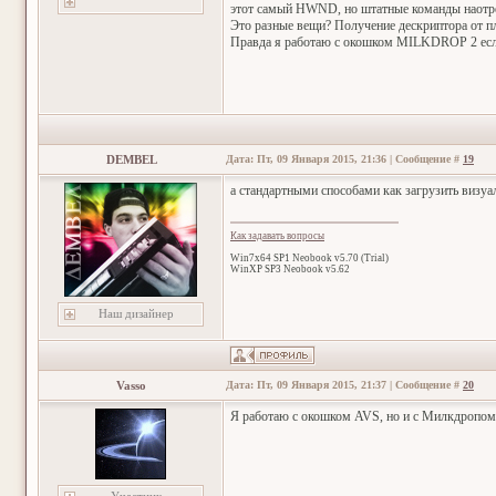
этот самый HWND, но штатные команды наотрез
Это разные вещи? Получение дескриптора от п
Правда я работаю с окошком MILKDROP 2 если
DEMBEL
Дата: Пт, 09 Января 2015, 21:36 | Сообщение #
19
а стандартными способами как загрузить визуа
Как задавать вопросы
Win7x64 SP1 Neobook v5.70 (Trial)
WinXP SP3 Neobook v5.62
Наш дизайнер
Vasso
Дата: Пт, 09 Января 2015, 21:37 | Сообщение #
20
Я работаю с окошком AVS, но и с Милкдропом