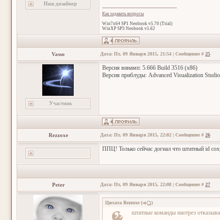
Наш дизайнер
Как задавать вопросы
Win7x64 SP1 Neobook v5.70 (Trial)
WinXP SP3 Neobook v5.62
Vasso
Дата: Пт, 09 Января 2015, 21:54 | Сообщение #
25
Версия винамп: 5.666 Build 3516 (x86)
Версия приблуды: Advanced Visualization Studio
Участник
Rezzoxe
Дата: Пт, 09 Января 2015, 22:02 | Сообщение #
26
ППЦ! Только сейчас догнал что штатный id со
Peter
Дата: Пт, 09 Января 2015, 22:08 | Сообщение #
27
Цитата
Rezzoxe
(
)
штатные команды наотрез отказывае