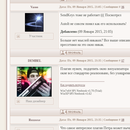
Vasso
Дата: Пт, 09 Января 2015, 21:05 | Сообщение #
16
SendKeys тоже не работает ((( Посмотрел
AutoIt не совсем понял как его использовать!
Добавлено
(09 Января 2015, 21:05)
---------------------------------------------
Участник
Больше нет мыслей никаких? Все выше описанны
прессетами на это окно никак.
DEMBEL
Дата: Пт, 09 Января 2015, 21:35 | Сообщение #
17
Плагин нужен, подцепить окно визуализатора
окне все стандартно реализовано, без ухищрени
Как задавать вопросы
Win7x64 SP1 Neobook v5.70 (Trial)
WinXP SP3 Neobook v5.62
Наш дизайнер
Rezzoxe
Дата: Пт, 09 Января 2015, 21:35 | Сообщение #
18
Что самое интересное плагин Петра может вычи