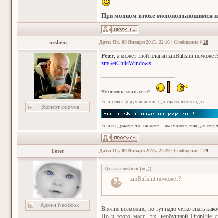
При модном втюхе модоподдающимся на
mishem
Дата: Пт, 09 Января 2015, 22:16 | Сообщение #
28
Peter
, а может твой плагин zmBullshit поможет
zmGetChildWindows
Не хочешь читать хелп?
Если хелп и форум не помогли, тогда все ответы здесь
Эксперт форума
Если вы думаете, что сможете — вы сможете, если думаете, 
Peter
Дата: Пт, 09 Января 2015, 22:29 | Сообщение #
29
Цитата
mishem
(
)
zmBullshit поможет?
Админ NeoBook
Вполне возможно, но тут надо четко знать как
Но и этого мало, т.к. необушной DropFile