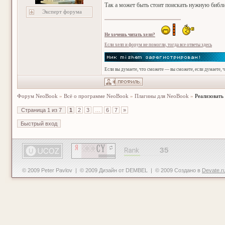
Так а может быть стоит поискать нужную библи
Эксперт форума
Не хочешь читать хелп?
Если хелп и форум не помогли, тогда все ответы здесь
Если вы думаете, что сможете — вы сможете, если думаете, 
Форум NeoBook
»
Всё о программе NeoBook
»
Плагины для NeoBook
»
Реализовать
Страница
1
из
7
1
2
3
…
6
7
»
© 2009 Peter Pavlov | © 2009 Дизайн от DEMBEL | © 2009 Создано в
Devate.r