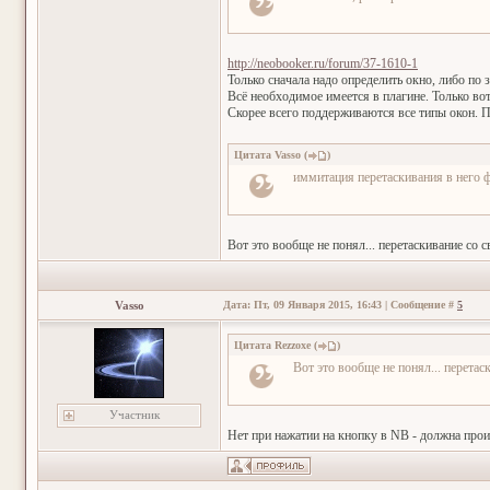
http://neobooker.ru/forum/37-1610-1
Только сначала надо определить окно, либо по з
Всё необходимое имеется в плагине. Только во
Скорее всего поддерживаются все типы окон. 
Цитата
Vasso
(
)
иммитация перетаскивания в него 
Вот это вообще не понял... перетаскивание со
Vasso
Дата: Пт, 09 Января 2015, 16:43 | Сообщение #
5
Цитата
Rezzoxe
(
)
Вот это вообще не понял... перета
Участник
Нет при нажатии на кнопку в NB - должна прои