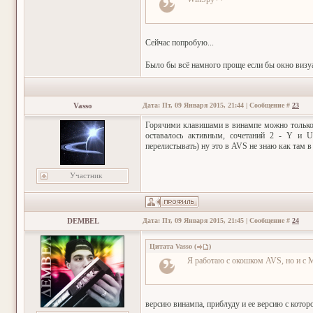
Сейчас попробую...
Было бы всё намного проще если бы окно визу
Vasso
Дата: Пт, 09 Января 2015, 21:44 | Сообщение #
23
Горячими клавишами в винампе можно только 
оставалось активным, сочетаний 2 - Y и U
перелистывать) ну это в AVS не знаю как там 
Участник
DEMBEL
Дата: Пт, 09 Января 2015, 21:45 | Сообщение #
24
Цитата
Vasso
(
)
Я работаю с окошком AVS, но и с 
версию винампа, приблуду и ее версию с которо