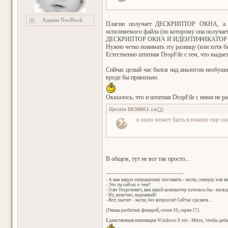
Админ NeoBook
Плагин получает ДЕСКРИПТОР ОКНА, а 
исполняемого файла (по которому она по
ДЕСКРИПТОР ОКНА И ИДЕНТИФИКАТОР 
Нужно четко понимать эту разницу (или хотя б
Естественно штатная DropFile с тем, что выдает
Снйчас целый час бился над аналогом необушно
вроде бы правильно.
Оказалось, что и штатная DropFile c ними не р
Цитата
DEMBEL
(
)
в окно может быть вложено еще окн
В общем, тут не все так просто...
- А вам какую операционку поставить - экспи, семерку или в
- Это ты сейчас о чем?
- Олег Георгиевич, вам какой компьютер хотелось бы - мол
- Ну, конечно, надежный!
- Вот, значит - экспи, без вопросов! Сейчас сделаем...
(Улицы разбитых фонарей, сезон 10, серия 17)
Единственная инновация Windows 8 это - Metro, чтобы деб