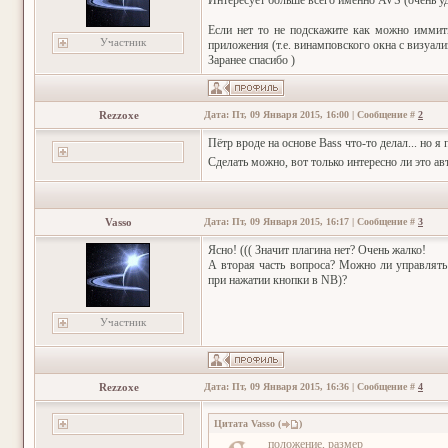
Интересует больше всего именно AVS (очень уд
Если нет то не подскажите как можно иммит
Участник
приложения (т.е. винамповского окна с визуали
Заранее спасибо )
Rezzoxe
Дата: Пт, 09 Января 2015, 16:00 | Сообщение #
2
Пётр вроде на основе Bass что-то делал... но я
Сделать можно, вот только интересно ли это ав
Vasso
Дата: Пт, 09 Января 2015, 16:17 | Сообщение #
3
Ясно! ((( Значит плагина нет? Очень жалко!
А вторая часть вопроса? Можно ли управлять
при нажатии кнопки в NB)?
Участник
Rezzoxe
Дата: Пт, 09 Января 2015, 16:36 | Сообщение #
4
Цитата
Vasso
(
)
положение, размер