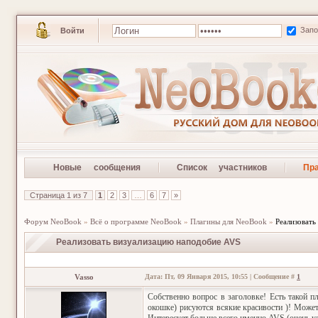
Зап
Войти
Новые сообщения
Список участников
Пр
Страница
1
из
7
1
2
3
…
6
7
»
Форум NeoBook
»
Всё о программе NeoBook
»
Плагины для NeoBook
»
Реализовать
Реализовать визуализацию наподобие AVS
Vasso
Дата: Пт, 09 Января 2015, 10:55 | Сообщение #
1
Собственно вопрос в заголовке! Есть такой п
окошке) рисуются всякие красивости )! Может