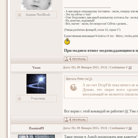
- А вам какую операционку поставить - экспи, семерку или в
Админ NeoBook
- Это ты сейчас о чем?
- Олег Георгиевич, вам какой компьютер хотелось бы - мол
- Ну, конечно, надежный!
- Вот, значит - экспи, без вопросов! Сейчас сделаем...
(Улицы разбитых фонарей, сезон 10, серия 17)
Единственная инновация Windows 8 это - Metro, чтобы деб
При модном втюхе модоподдающимся на
Vasso
Дата: Пт, 09 Января 2015, 19:11 | Сообщение #
13
Цитата
Peter
(
)
А на счет DropFile пока ничего не м
Думаю, что скорее всего сделат
визуализаций не являются (наскол
Участник
Все верно с этой командой не работает ((( Уже 
Damien89
Дата: Пт, 09 Января 2015, 19:11 | Сообщение #
14
Такое проще в AutoIt реализовать мне кажется!