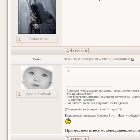
Любопытный
Peter
Дата: Пт, 09 Января 2015, 19:17 | Сообщение #
15
- А вам какую операционку поставить - экспи, семерку или в
Админ NeoBook
- Это ты сейчас о чем?
- Олег Георгиевич, вам какой компьютер хотелось бы - мол
- Ну, конечно, надежный!
- Вот, значит - экспи, без вопросов! Сейчас сделаем...
(Улицы разбитых фонарей, сезон 10, серия 17)
Единственная инновация Windows 8 это - Metro, чтобы деб
При модном втюхе модоподдающимся на