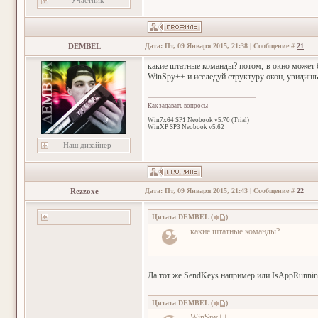
Участник
DEMBEL
Дата: Пт, 09 Января 2015, 21:38 | Сообщение #
21
какие штатные команды? потом, в окно может б
WinSpy++ и исследуй структуру окон, увидишь 
Как задавать вопросы
Win7x64 SP1 Neobook v5.70 (Trial)
WinXP SP3 Neobook v5.62
Наш дизайнер
Rezzoxe
Дата: Пт, 09 Января 2015, 21:43 | Сообщение #
22
Цитата
DEMBEL
(
)
какие штатные команды?
Да тот же SendKeys например или IsAppRunnin
Цитата
DEMBEL
(
)
WinSpy++