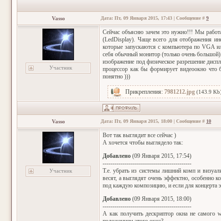
Vasso
Дата: Пт, 09 Января 2015, 17:43 | Сообщение #
9
Сейчас объясню зачем это нужно!!! Мы работа
(LedDisplay). Чаще всего для отображения и
которые запускаются с компьютера по VGA ил
себя обычный монитор (только очень большой)
изображение под физическое разрешение диспл
Участник
процессор как бы формирует видеоокно что 
понятно )))
Прикрепления:
7981212.jpg
(143.9 Kb
Vasso
Дата: Пт, 09 Января 2015, 18:00 | Сообщение #
10
Вот так выглядит все сейчас )
А хочется чтобы выглядело так:
Добавлено
(09 Января 2015, 17:54)
---------------------------------------------
Т.е. убрать из системы лишний комп и визуал
Участник
весят, а выглядят очень эффектно, особенно к
под каждую композицию, и если для концерта э
Добавлено
(09 Января 2015, 18:00)
---------------------------------------------
А как получить дескриптор окна не самого 