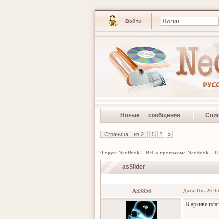
Войти
Новые сообщения
Спи
Страница
1
из
2
1
2
»
Форум NeoBook
»
Всё о программе NeoBook
»
П
asSlider
AS3856
Дата: Пн, 26 Фе
В архиве пла