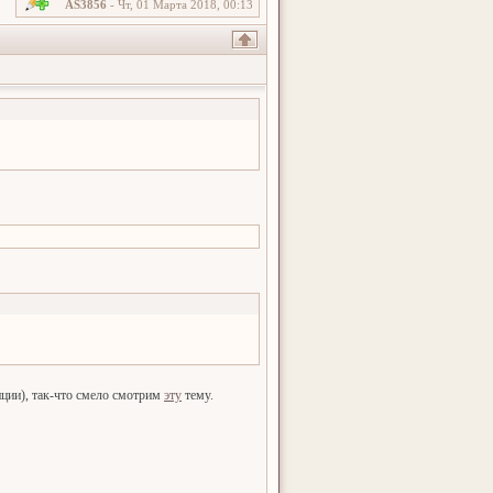
AS3856
-
Чт, 01 Марта 2018, 00:13
пции), так-что смело смотрим
эту
тему.