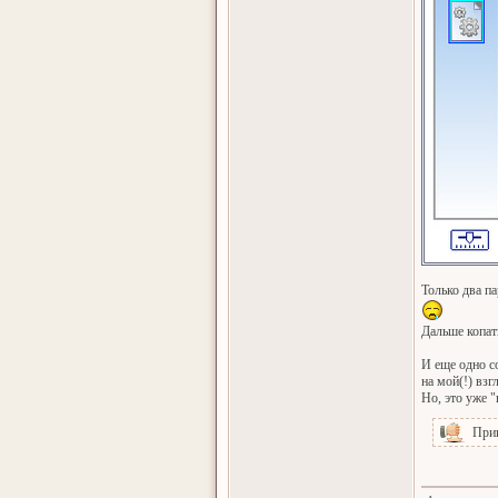
Только два п
Дальше копат
И еще одно с
на мой(!) взг
Но, это уже 
При