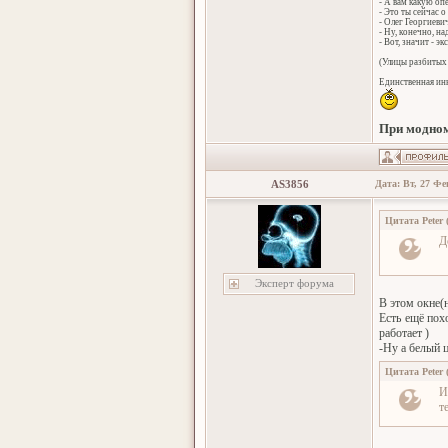
- А вам какую оп
- Это ты сейчас о
- Олег Георгиеви
- Ну, конечно, н
- Вот, значит - эк
(Улицы разбитых 
Единственная инн
При модном
AS3856
Дата: Вт, 27 Фе
Цитата
Peter
Д
Эксперт форума
В этом окне(н
Есть ещё похо
работает )
-Ну а белый ц
Цитата
Peter
И
т