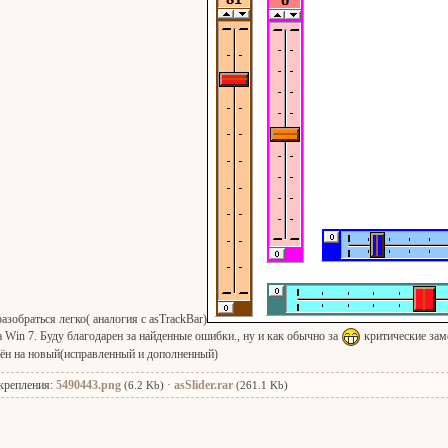
разобраться легко( аналогия с asTrackBar)
а Win 7. Буду благодарен за найденные ошибки., ну и как обычно за
критические зам
ён на новый(исправленный и дополненный)
крепления:
5490443.png
·
asSlider.rar
(6.2 Kb)
(261.1 Kb)