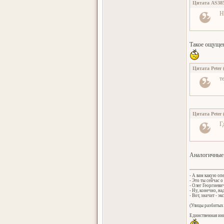
Цитата
AS38
Н
Такое ощущени
Цитата
Peter
т
Цитата
Peter
Г
Аналогичные 
- А вам какую оп
- Это ты сейчас о
- Олег Георгиеви
- Ну, конечно, н
- Вот, значит - эк
(Улицы разбитых 
Единственная инн