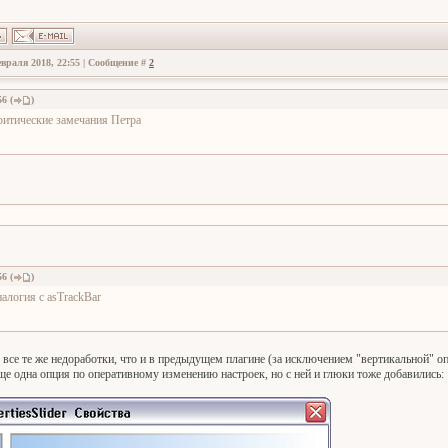
враля 2018, 22:55 | Сообщение #
2
56
(
)
ритические замечания Петра
56
(
)
налогия с asTrackBar
- все те же недоработки, что и в предыдущем плагине (за исключением "вертикальной" о
ще одна опция по оперативному изменению настроек, но с ней и глюки тоже добавились: