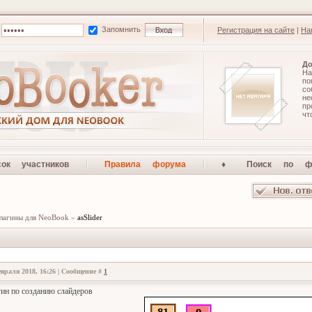
Запомнить
Регистрация на сайте
|
На
До
На
по
со
не
п
чт
сок участников
Правила форума
♦ Поиск по ф
лагины для NeoBook
»
asSlider
враля 2018, 16:26 | Сообщение #
1
гин по созданию слайдеров