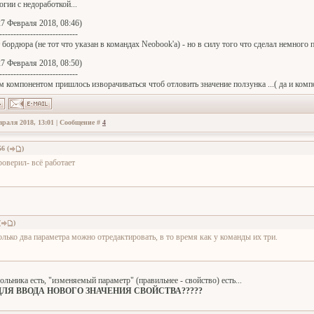
гии с недоработкой...
7 Февраля 2018, 08:46)
----------------------------
 бордюра (не тот что указан в командах Neobook'a) - но в силу того что сделал немного 
7 Февраля 2018, 08:50)
----------------------------
м компонентом пришлось изворачиваться чтоб отловить значение ползунка ...( да и комп
враля 2018, 13:01 | Сообщение #
4
56
(
)
роверил- всё работает
(
)
олько два параметра можно отредактировать, в то время как у команды их три.
ьника есть, "изменяемый параметр" (правильнее - свойство) есть...
ДЛЯ ВВОДА НОВОГО ЗНАЧЕНИЯ СВОЙСТВА?????