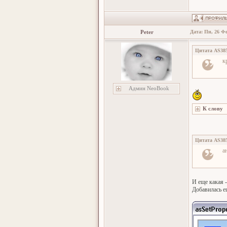
Peter
Дата: Пн, 26 Фе
Цитата
AS38
к
Админ NeoBook
Цитата
AS38
а
И еще какая 
Добавилась е