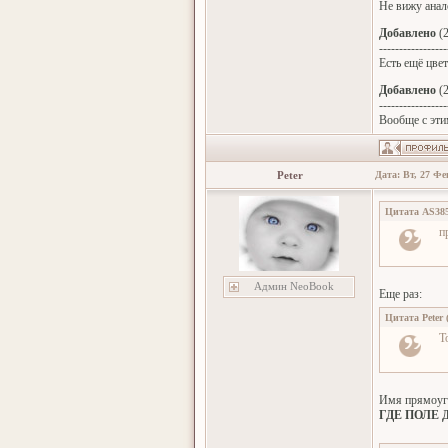
Не вижу анало
Добавлено
(2
-----------------
Есть ещё цвет
Добавлено
(2
-----------------
Вообще с эти
Peter
Дата: Вт, 27 Фе
Цитата
AS38
п
Админ NeoBook
Еще раз:
Цитата
Peter
Т
Имя прямоугол
ГДЕ ПОЛЕ 