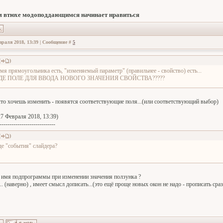
 втюхе модоподдающимся начинает нравиться
враля 2018, 13:39 | Сообщение #
5
(
)
мя прямоугольника есть, "изменяемый параметр" (правильнее - свойство) есть...
ДЕ ПОЛЕ ДЛЯ ВВОДА НОВОГО ЗНАЧЕНИЯ СВОЙСТВА?????
что хочешь изменить - появятся соответствующие поля...(или соответствующий выбор)
7 Февраля 2018, 13:39)
----------------------------
(
)
де "события" слайдера?
ть имя подпрограммы при изменении значения ползунка ?
.. (наверно) , имеет смысл дописать...(это ещё проще новых окон не надо - прописать сра