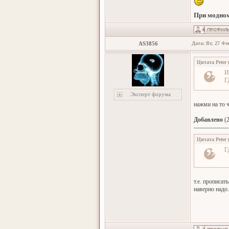
При модном
AS3856
Дата: Вт, 27 Фе
Цитата
Peter
И
Г
Эксперт форума
нажми на то 
Добавлено
(2
-----------------
Цитата
Peter
Г
т.е. прописа
наверно надо.