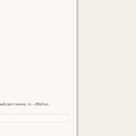
й) цвет окошек, т.е.- clBtnFace.