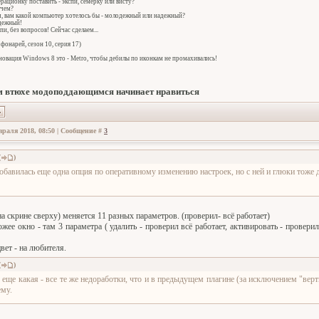
ерационку поставить - экспи, семерку или висту?
 чем?
ч, вам какой компьютер хотелось бы - молодежный или надежный?
адежный!
спи, без вопросов! Сейчас сделаем...
фонарей, сезон 10, серия 17)
овация Windows 8 это - Metro, чтобы дебилы по иконкам не промахивались!
 втюхе модоподдающимся начинает нравиться
враля 2018, 08:50 | Сообщение #
3
(
)
обавилась еще одна опция по оперативному изменению настроек, но с ней и глюки тоже 
а скрине сверху) меняется 11 разных параметров. (проверил- всё работает)
жее окно - там 3 параметра ( удалить - проверил всё работает, активировать - проверил
вет - на любителя.
(
)
 еще какая - все те же недоработки, что и в предыдущем плагине (за исключением "верт
ему.