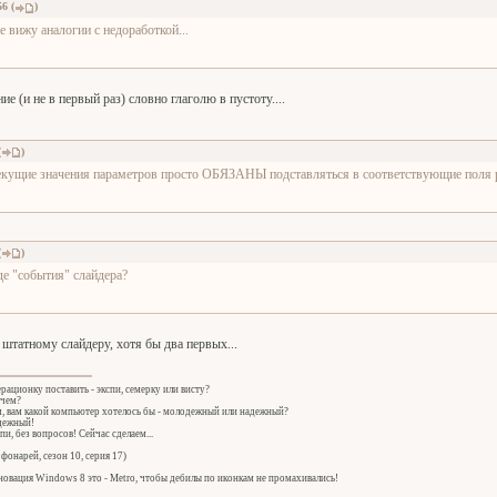
56
(
)
е вижу аналогии с недоработкой...
е (и не в первый раз) словно глаголю в пустоту....
(
)
екущие значения параметров просто ОБЯЗАНЫ подставляться в соответствующие поля 
(
)
де "события" слайдера?
штатному слайдеру, хотя бы два первых...
ерационку поставить - экспи, семерку или висту?
 чем?
ч, вам какой компьютер хотелось бы - молодежный или надежный?
адежный!
спи, без вопросов! Сейчас сделаем...
фонарей, сезон 10, серия 17)
овация Windows 8 это - Metro, чтобы дебилы по иконкам не промахивались!