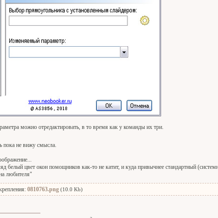
араметра можно отредактировать, в то время как у команды их три.
ь пока не вижу смысла.
оображение...
ляд белый цвет окон помощников как-то не катит, и куда привычнее стандартный (системны
"на любителя"
крепления:
0810763.png
(10.0 Kb)